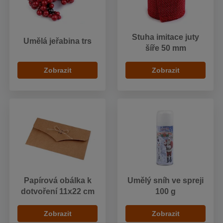
Stuha imitace juty
Umělá jeřabina trs
šíře 50 mm
Zobrazit
Zobrazit
Papírová obálka k
Umělý sníh ve spreji
dotvoření 11x22 cm
100 g
Zobrazit
Zobrazit