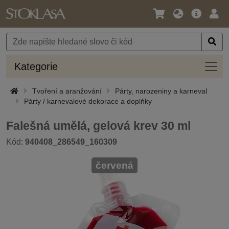
Jazyk
Hlavní
Přihl
/
nabídka
Měna
Kateg
Kategorie
Tvoření a aranžování
Párty, narozeniny a karneval
Párty / karnevalové dekorace a doplňky
Falešná umělá, gelová krev 30 ml
Kód:
940408_286549_160309
červená