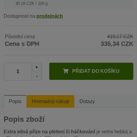
30.18 CZK / 100 g
Dostupnost na
prodejnách
Původní cena
419,17 CZK
Cena s DPH
335,34 CZK
+
PŘIDAT DO KOŠÍKU
-
Popis
Hromadný nákup
Dotazy
Popis zboží
Extra silná příze na pletení či háčkování
je velmi hebká a