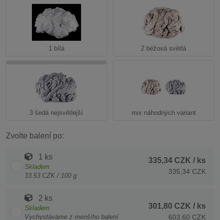
1 bílá
2 béžová světlá
3 šedá nejsvětlejší
mix náhodných variant
Zvolte balení po:
1 ks
335,34 CZK
/ ks
Skladem
335,34 CZK
33.53 CZK / 100 g
2 ks
301,80 CZK
/ ks
Skladem
Vychystáváme z menšího balení
603,60 CZK