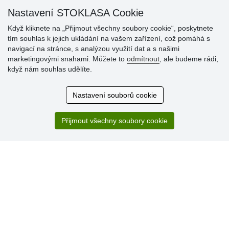
Nastavení STOKLASA Cookie
Když kliknete na „Přijmout všechny soubory cookie“, poskytnete
tím souhlas k jejich ukládání na vašem zařízení, což pomáhá s
Hodnocení
navigací na stránce, s analýzou využití dat a s našimi
zákazníků
marketingovými snahami. Můžete to
odmítnout
, ale budeme rádi,
když nám souhlas udělíte.
29.7.2026
Super obchod, kvalitní zboží za slušné ceny. Vřele
Nastavení souborů cookie
doporučuji.
19.7.2026
Přijmout všechny soubory cookie
Sortiment za fajn ceny a hlavně super rychlé dodání. Moc
děkuji!.
» Aktuálně 19084 recenzí
* Recenze neověřujeme