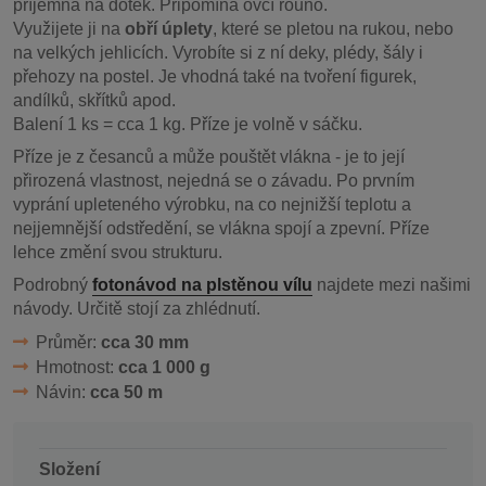
příjemná na dotek. Připomíná ovčí rouno.
Využijete ji na
obří úplety
, které se pletou na rukou, nebo
na velkých jehlicích. Vyrobíte si z ní deky, plédy, šály i
přehozy na postel. Je vhodná také na tvoření figurek,
andílků, skřítků apod.
Balení 1 ks = cca 1 kg. Příze je volně v sáčku.
Příze je z česanců a může pouštět vlákna - je to její
přirozená vlastnost, nejedná se o závadu. Po prvním
vyprání upleteného výrobku, na co nejnižší teplotu a
nejjemnější odstředění, se vlákna spojí a zpevní. Příze
lehce změní svou strukturu.
Podrobný
fotonávod na plstěnou vílu
najdete mezi našimi
návody. Určitě stojí za zhlédnutí.
Průměr:
cca 30 mm
Hmotnost:
cca 1 000 g
Návin:
cca 50 m
Složení