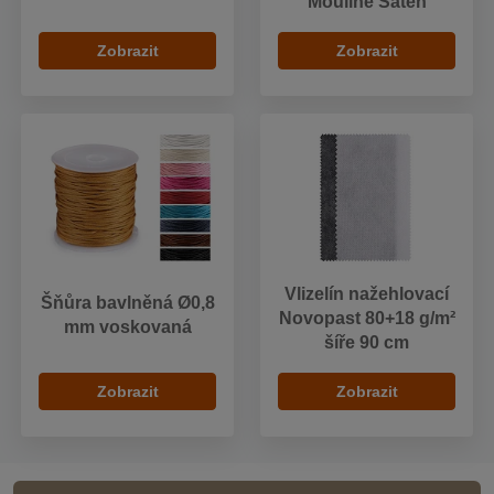
Mouliné Satén
Zobrazit
Zobrazit
Vlizelín nažehlovací
Šňůra bavlněná Ø0,8
Novopast 80+18 g/m²
mm voskovaná
šíře 90 cm
Zobrazit
Zobrazit