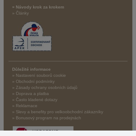
» Návody krok za krokem
» Články
Důležité informace
» Nastavení souborů cookie
» Obchodní podmínky
» Zásady ochrany osobních údajů
» Doprava a platba
» Často kladené dotazy
» Reklamace
» Slevy a benefity pro velkoobchodní zákazníky
» Bonusový program na prodejnách