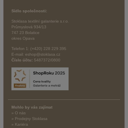
Sídlo společnosti:
Stoklasa textilní galanterie s.r.o.
Průmyslová 934/13
747 23 Bolatice
okres Opava
Telefon 1: (+420) 228 229 395
E-mail: eshop@stoklasa.cz
Číslo účtu:
5487372/0800
Mohlo by vás zajímat
» O nás
» Prodejny Stoklasa
» Kariéra