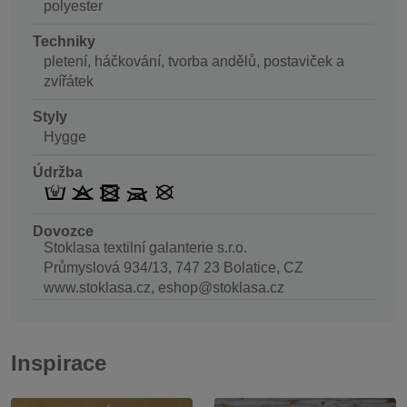
polyester
Techniky
pletení, háčkování, tvorba andělů, postaviček a
zvířátek
Styly
Hygge
Údržba
Dovozce
Stoklasa textilní galanterie s.r.o.
Průmyslová 934/13, 747 23 Bolatice, CZ
www.stoklasa.cz, eshop@stoklasa.cz
Inspirace