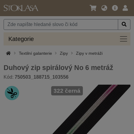
Jazyk
Hlavní
Přihl
/
nabídka
Měna
Kateg
Kategorie
Textilní galanterie
Zipy
Zipy v metráži
Duhový zip spirálový No 6 metráž
Kód:
750503_188715_103556
322 černá