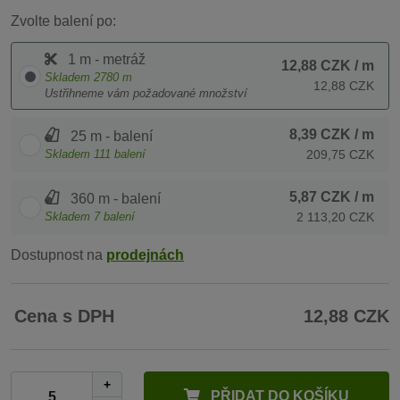
Zvolte balení po:
1 m - metráž
12,88 CZK
/ m
Skladem
2780
m
12,88 CZK
Ustřihneme vám požadované množství
8,39 CZK
/ m
25 m - balení
Skladem
111
balení
209,75 CZK
5,87 CZK
/ m
360 m - balení
Skladem
7
balení
2 113,20 CZK
Dostupnost na
prodejnách
Cena s DPH
12,88 CZK
+
PŘIDAT DO KOŠÍKU