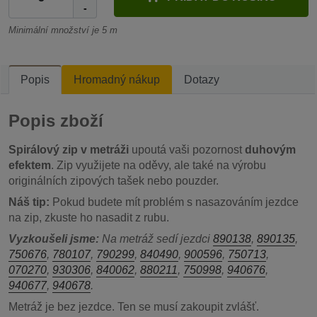
-
Minimální množství je 5 m
Popis
Hromadný nákup
Dotazy
Popis zboží
Spirálový zip v metráži
upoutá vaši pozornost
duhovým
efektem
. Zip využijete na oděvy, ale také na výrobu
originálních zipových tašek nebo pouzder.
Náš tip:
Pokud budete mít problém s nasazováním jezdce
na zip, zkuste ho nasadit z rubu.
Vyzkoušeli jsme:
Na metráž sedí jezdci
890138
,
890135
,
750676
,
780107
,
790299
,
840490
,
900596
,
750713
,
070270
,
930306
,
840062
,
880211
,
750998
,
940676
,
940677
,
940678
.
Metráž je bez jezdce. Ten se musí zakoupit zvlášť.