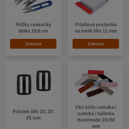
Nůžky cvakačky
Prádlová pruženka
délka 10,6 cm
na kartě šíře 12 mm
Zobrazit
Zobrazit
Eko kůže cedulka /
Průvlek šíře 15; 20;
ozdoba / nášivka
25 mm
Handmade 15x50
mm