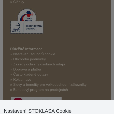
» Články
Důležité informace
» Nastavení souborů cookie
» Obchodní podmínky
» Zásady ochrany osobních údajů
» Doprava a platba
» Často kladené dotazy
» Reklamace
» Slevy a benefity pro velkoobchodní zákazníky
» Bonusový program na prodejnách
Nastavení STOKLASA Cookie