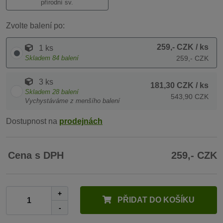
přírodní sv.
Zvolte balení po:
259,- CZK
/ ks
1 ks
Skladem
84
balení
259,- CZK
3 ks
181,30 CZK
/ ks
Skladem
28
balení
543,90 CZK
Vychystáváme z menšího balení
Dostupnost na
prodejnách
Cena s DPH
259,- CZK
+
PŘIDAT DO KOŠÍKU
-