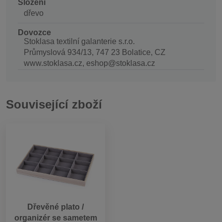
Složení
dřevo
Dovozce
Stoklasa textilní galanterie s.r.o.
Průmyslová 934/13, 747 23 Bolatice, CZ
www.stoklasa.cz, eshop@stoklasa.cz
Související zboží
Dřevěné plato /
organizér se sametem