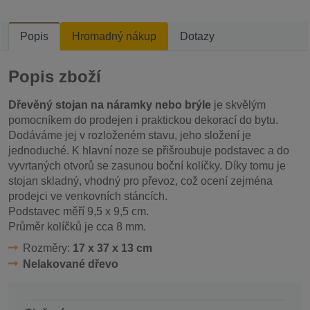
Popis
Hromadný nákup
Dotazy
Popis zboží
Dřevěný stojan na náramky nebo brýle
je skvělým
pomocníkem do prodejen i praktickou dekorací do bytu.
Dodáváme jej v rozloženém stavu, jeho složení je
jednoduché. K hlavní noze se přišroubuje podstavec a do
vyvrtaných otvorů se zasunou boční kolíčky. Díky tomu je
stojan skladný, vhodný pro převoz, což ocení zejména
prodejci ve venkovních stáncích.
Podstavec měří 9,5 x 9,5 cm.
Průměr kolíčků je cca 8 mm.
Rozměry:
17 x 37 x 13 cm
Nelakované dřevo