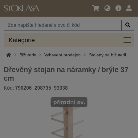
Jazyk
Hlavní
Přihl
/
nabídka
Měna
Kateg
Kategorie
Bižuterie
Vybavení prodejen
Stojany na bižuterii
Dřevěný stojan na náramky / brýle 37
cm
Kód:
790206_208735_93338
přírodní sv.