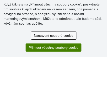
Když kliknete na „Přijmout všechny soubory cookie“, poskytnete
tím souhlas k jejich ukládání na vašem zařízení, což pomáhá s
Hodnocení
navigací na stránce, s analýzou využití dat a s našimi
zákazníků
marketingovými snahami. Můžete to
odmítnout
, ale budeme rádi,
když nám souhlas udělíte.
29.7.2026
Super obchod, kvalitní zboží za slušné ceny. Vřele
Nastavení souborů cookie
doporučuji.
19.7.2026
Přijmout všechny soubory cookie
Sortiment za fajn ceny a hlavně super rychlé dodání. Moc
děkuji!.
» Aktuálně 19084 recenzí
* Recenze neověřujeme