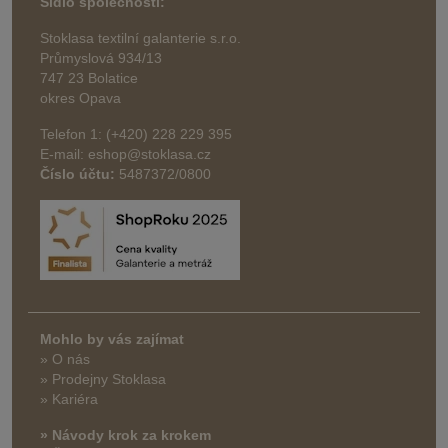
Sídlo společnosti:
Stoklasa textilní galanterie s.r.o.
Průmyslová 934/13
747 23 Bolatice
okres Opava
Telefon 1: (+420) 228 229 395
E-mail: eshop@stoklasa.cz
Číslo účtu:
5487372/0800
Mohlo by vás zajímat
» O nás
» Prodejny Stoklasa
» Kariéra
» Návody krok za krokem