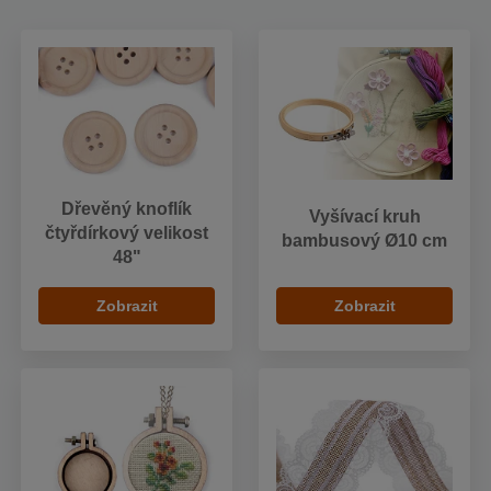
Dřevěný knoflík
Vyšívací kruh
čtyřdírkový velikost
bambusový Ø10 cm
48"
Zobrazit
Zobrazit