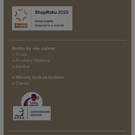
Mohlo by vás zajímat
» O nás
» Prodejny Stoklasa
» Kariéra
» Návody krok za krokem
» Články