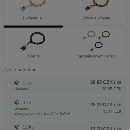
1 přírodní sv.
2 hnědá přírodní
3 černá
mix náhodných variant
Zvolte balení po:
38,85 CZK
/ ks
1 ks
Skladem
38,85 CZK
3 ks
25,29 CZK
/ ks
Skladem
75,87 CZK
Vychystáváme z menšího balení
12 ks
17,70 CZK
/ ks