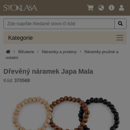
Jazyk
Hlavní
Přihl
/
nabídka
Měna
Kateg
Kategorie
Bižuterie
Náramky a prsteny
Náramky pružné a
ostatní
Dřevěný náramek Japa Mala
Kód:
370568