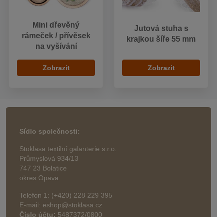
Mini dřevěný
Jutová stuha s
rámeček / přívěsek
krajkou šíře 55 mm
na vyšívání
Zobrazit
Zobrazit
Sídlo společnosti:
Stoklasa textilní galanterie s.r.o.
Průmyslová 934/13
747 23 Bolatice
okres Opava
Telefon 1: (+420) 228 229 395
E-mail: eshop@stoklasa.cz
Číslo účtu:
5487372/0800