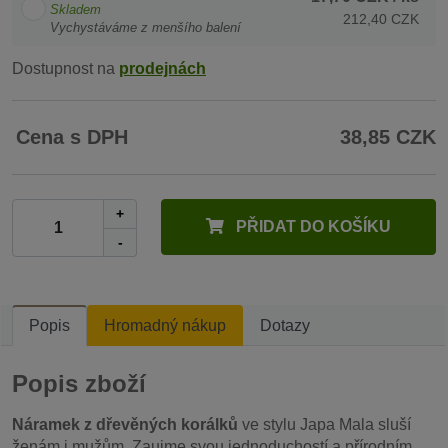
Skladem
212,40 CZK
Vychystáváme z menšího balení
Dostupnost na
prodejnách
Cena s DPH
38,85 CZK
+
PŘIDAT DO KOŠÍKU
-
Popis
Hromadný nákup
Dotazy
Popis zboží
Náramek z dřevěných korálků
ve stylu Japa Mala sluší
ženám i mužům. Zaujme svou jednoduchostí a přírodním