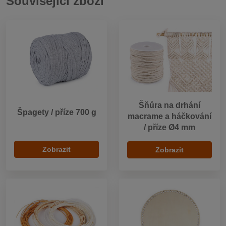
Související zboží
Šňůra na drhání
Špagety / příze 700 g
macrame a háčkování
/ příze Ø4 mm
Zobrazit
Zobrazit