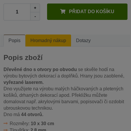
+
PŘIDAT DO KOŠÍKU
-
Popis
Hromadný nákup
Dotazy
Popis zboží
Dřevěné dno s otvory po obvodu
se skvěle hodí na
výrobu bytových dekorací a doplňků. Hrany jsou zaoblené,
vyřezané laserem.
Dno využijete na výrobu malých háčkovaných a pletených
košíků, drhaných dekorací apod. Překližku můžete
domalovat např. akrylovými barvami, popisovači či ozdobit
ubrouskovou technikou.
Dno má
44 otvorů.
Rozměry:
10 x 30 cm
Tloušťka:
2,8 mm