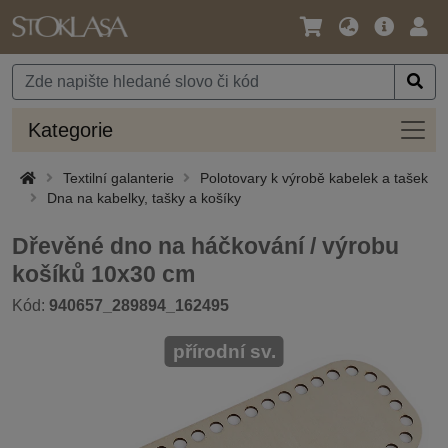
Jazyk
Hlavní
Přihl
/
nabídka
Měna
Kateg
Kategorie
Textilní galanterie
Polotovary k výrobě kabelek a tašek
Dna na kabelky, tašky a košíky
Dřevěné dno na háčkování / výrobu
košíků 10x30 cm
Kód:
940657_289894_162495
přírodní sv.