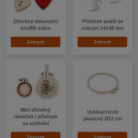
Dřevěný dekorační
Přívěsek anděl se
knoflík srdce
srdcem 24x36 mm
Zobrazit
Zobrazit
Mini dřevěný
Vyšívací kruh
rámeček / přívěsek
plastový Ø12 cm
na vyšívání
Zobrazit
Zobrazit