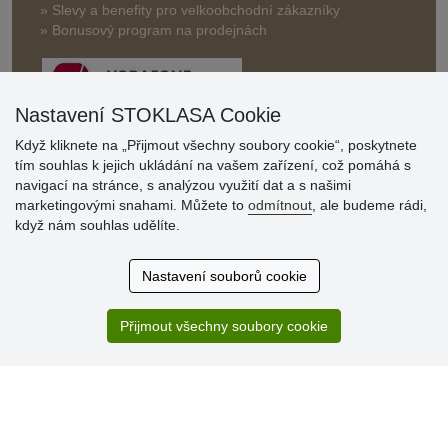
» Slevy a benefity pro velkoobchodní zákazníky
» Bonusový program na prodejnách
Nastavení STOKLASA Cookie
Když kliknete na „Přijmout všechny soubory cookie“, poskytnete
tím souhlas k jejich ukládání na vašem zařízení, což pomáhá s
Hodnocení
navigací na stránce, s analýzou využití dat a s našimi
zákazníků
marketingovými snahami. Můžete to
odmítnout
, ale budeme rádi,
když nám souhlas udělíte.
29.7.2026
Super obchod, kvalitní zboží za slušné ceny. Vřele
Nastavení souborů cookie
doporučuji.
19.7.2026
Přijmout všechny soubory cookie
Sortiment za fajn ceny a hlavně super rychlé dodání. Moc
děkuji!.
» Aktuálně 19084 recenzí
* Recenze neověřujeme