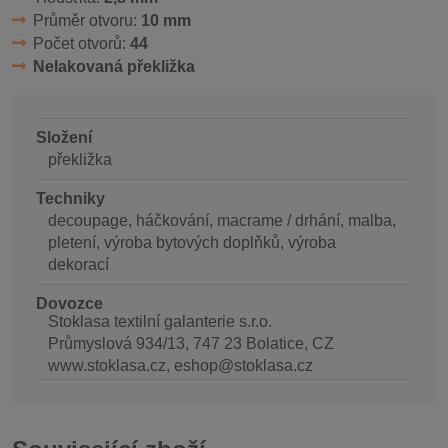
Průměr otvoru:
10 mm
Počet otvorů:
44
Nelakovaná překližka
Složení
překližka
Techniky
decoupage, háčkování, macrame / drhání, malba,
pletení, výroba bytových doplňků, výroba
dekorací
Dovozce
Stoklasa textilní galanterie s.r.o.
Průmyslová 934/13, 747 23 Bolatice, CZ
www.stoklasa.cz, eshop@stoklasa.cz