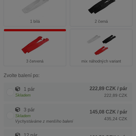
1 bílá
2 černá
3 červená
mix náhodných variant
Zvolte balení po:
222,89 CZK
/ pár
1 pár
Skladem
222,89 CZK
3 pár
145,08 CZK
/ pár
Skladem
435,24 CZK
Vychystáváme z menšího balení
12 pár