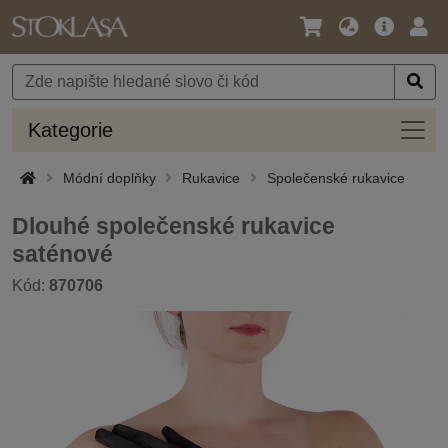
Jazyk
Hlavní
Přihl
/
nabídka
Měna
Kateg
Kategorie
Módní doplňky
Rukavice
Společenské rukavice
Dlouhé společenské rukavice
saténové
Kód:
870706