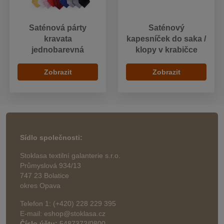
Saténová párty
Saténový
kravata
kapesníček do saka /
jednobarevná
klopy v krabičce
Zobrazit
Zobrazit
Sídlo společnosti:
Stoklasa textilní galanterie s.r.o.
Průmyslová 934/13
747 23 Bolatice
okres Opava
Telefon 1: (+420) 228 229 395
E-mail: eshop@stoklasa.cz
Číslo účtu:
5487372/0800