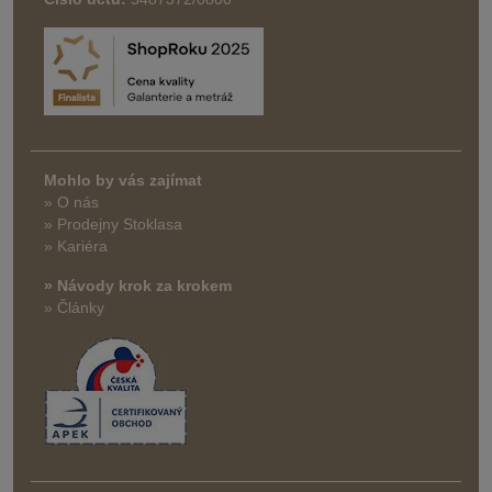
Mohlo by vás zajímat
» O nás
» Prodejny Stoklasa
» Kariéra
» Návody krok za krokem
» Články