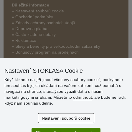
Důležité informace
» Nastavení souborů cookie
» Obchodní podmínky
» Zásady ochrany osobních údajů
» Doprava a platba
» Často kladené dotazy
» Reklamace
» Slevy a benefity pro velkoobchodní zákazníky
» Bonusový program na prodejnách
Nastavení STOKLASA Cookie
Když kliknete na „Přijmout všechny soubory cookie“, poskytnete
tím souhlas k jejich ukládání na vašem zařízení, což pomáhá s
navigací na stránce, s analýzou využití dat a s našimi
Hodnocení
marketingovými snahami. Můžete to
odmítnout
, ale budeme rádi,
zákazníků
když nám souhlas udělíte.
29.7.2026
Nastavení souborů cookie
Super obchod, kvalitní zboží za slušné ceny. Vřele
doporučuji.