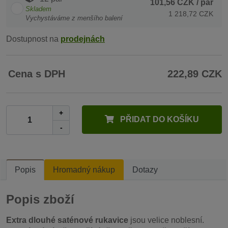
101,56 CZK
/ pár
Skladem
1 218,72 CZK
Vychystáváme z menšího balení
Dostupnost na
prodejnách
Cena s DPH
222,89 CZK
+
PŘIDAT DO KOŠÍKU
-
Popis
Hromadný nákup
Dotazy
Popis zboží
Extra dlouhé saténové rukavice
jsou velice noblesní.