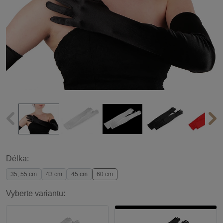
Délka:
35; 55 cm
43 cm
45 cm
60 cm
Vyberte variantu: