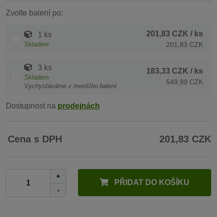
Zvolte balení po:
201,83 CZK
/ ks
1 ks
Skladem
201,83 CZK
3 ks
183,33 CZK
/ ks
Skladem
549,99 CZK
Vychystáváme z menšího balení
Dostupnost na
prodejnách
Cena s DPH
201,83 CZK
+
PŘIDAT DO KOŠÍKU
-