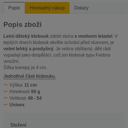
Popis
Hromadný nákup
Dotazy
Popis zboží
Letní dětský klobouk
zdobí stuha
s motivem letadel
. V
teplých dnech klobouk skvěle ochrání před sluncem, je
velmi lehký a prodyšný
. Je velice oblíbený, děti rádi
vypadají jako dospěláci, což jim klobouk typu Fedora
umožní.
Šířka krempy je 4 cm.
Jednotlivé části klobouku.
Výška:
11 cm
Hmotnost:
60 g
Velikost:
48 - 54
Unisex
Složení