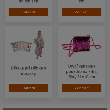
do tenisek
cm
Zobrazit
Zobrazit
Dívčí kabelka /
Dětská pláštěnka s
pouzdro na krk s
obrázky
flitry 11x10 cm
Zobrazit
Zobrazit