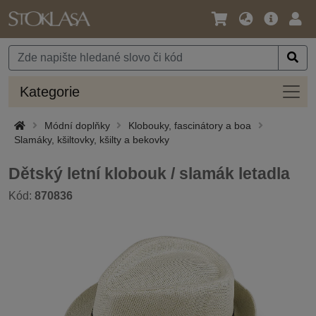
Jazyk
Hlavní
Přihl
/
nabídka
Měna
Kateg
Kategorie
Módní doplňky
Klobouky, fascinátory a boa
Slamáky, kšiltovky, kšilty a bekovky
Dětský letní klobouk / slamák letadla
Kód:
870836