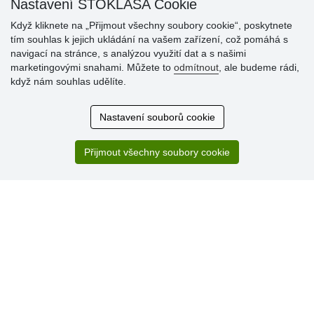
Nastavení STOKLASA Cookie
Když kliknete na „Přijmout všechny soubory cookie“, poskytnete
tím souhlas k jejich ukládání na vašem zařízení, což pomáhá s
navigací na stránce, s analýzou využití dat a s našimi
Hodnocení
marketingovými snahami. Můžete to
odmítnout
, ale budeme rádi,
zákazníků
když nám souhlas udělíte.
29.7.2026
Nastavení souborů cookie
Super obchod, kvalitní zboží za slušné ceny. Vřele
doporučuji.
Přijmout všechny soubory cookie
19.7.2026
Sortiment za fajn ceny a hlavně super rychlé dodání. Moc
děkuji!.
» Aktuálně 19084 recenzí
* Recenze neověřujeme