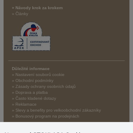
» Návody krok za krokem
» Články
Důležité informace
» Nastavení souborů cookie
» Obchodní podmínky
» Zásady ochrany osobních údajů
» Doprava a platba
» Často kladené dotazy
» Reklamace
» Slevy a benefity pro velkoobchodní zákazníky
» Bonusový program na prodejnách