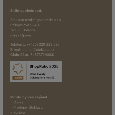
Sídlo společnosti:
Stoklasa textilní galanterie s.r.o.
Průmyslová 934/13
747 23 Bolatice
okres Opava
Telefon 1: (+420) 228 229 395
E-mail: eshop@stoklasa.cz
Číslo účtu:
5487372/0800
Mohlo by vás zajímat
» O nás
» Prodejny Stoklasa
» Kariéra