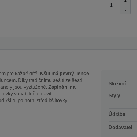
+
-
em pro každé dítě.
Kšilt má pevný, lehce
luncem. Díky tradičnímu sešití ze šesti
Složení
 panely jsou vyztužené.
Zapínání na
tovky variabilně upravit.
Styly
 kšiltu po horní střed kšiltovky.
Údržba
Dodavatel