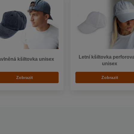
Letní kšiltovka perforov
vlněná kšiltovka unisex
unisex
Zobrazit
Zobrazit