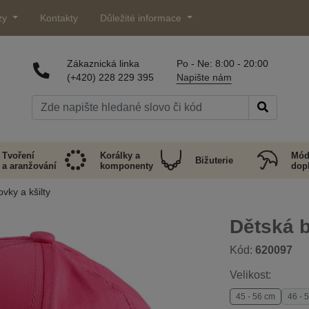
zy
Kontakty
Důležité informace
Zákaznická linka
Po - Ne: 8:00 - 20:00
(+420) 228 229 395
Napište nám
Tvoření
Korálky a
Mód
Bižuterie
a aranžování
komponenty
dop
ovky a kšilty
Dětská b
Kód:
620097
Velikost:
45 - 56 cm
46 - 