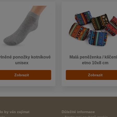
lněné ponožky kotníkové
Malá peněženka / klíčen
unisex
etno 10x8 cm
Zobrazit
Zobrazit
o by vás zajímat
Důležité informace
nás
» Nastavení souborů cookie