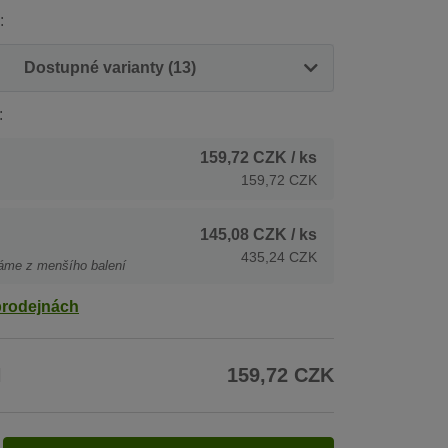
:
Dostupné varianty (13)
:
159,72 CZK
/ ks
159,72 CZK
145,08 CZK
/ ks
435,24 CZK
áme z menšího balení
prodejnách
H
159,72 CZK