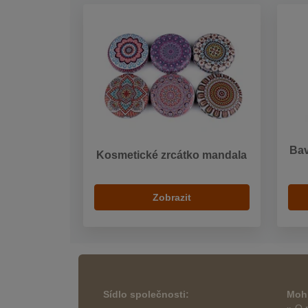
Bav
Kosmetické zrcátko mandala
Zobrazit
Sídlo společnosti:
Mohl
» O 