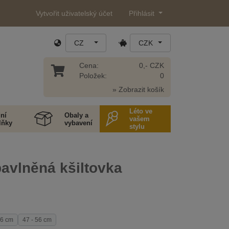
Vytvořit uživatelský účet
Přihlásit
CZ
CZK
Cena:
0,- CZK
Položek:
0
» Zobrazit košík
Léto ve
ní
Obaly a
vašem
lňky
vybavení
stylu
avlněná kšiltovka
56 cm
47 - 56 cm