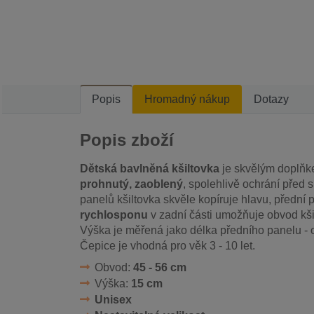
Popis
Hromadný nákup
Dotazy
Popis zboží
Dětská bavlněná kšiltovka
je skvělým doplňk
prohnutý, zaoblený
, spolehlivě ochrání před s
panelů kšiltovka skvěle kopíruje hlavu, přední
rychlosponu
v zadní části umožňuje obvod kšil
Výška je měřená jako délka předního panelu - od
Čepice je vhodná pro věk 3 - 10 let.
Obvod:
45 - 56 cm
Výška:
15 cm
Unisex