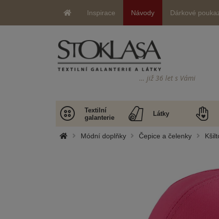
Inspirace
Návody
Dárkové pouka
… již 36 let s Vámi
Textilní
Látky
galanterie
Módní doplňky
Čepice a čelenky
Kšilt