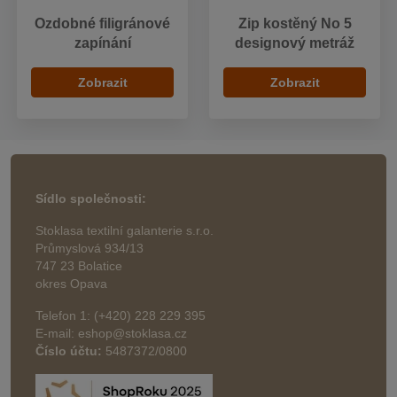
Ozdobné filigránové
Zip kostěný No 5
zapínání
designový metráž
Zobrazit
Zobrazit
Sídlo společnosti:
Stoklasa textilní galanterie s.r.o.
Průmyslová 934/13
747 23 Bolatice
okres Opava
Telefon 1: (+420) 228 229 395
E-mail: eshop@stoklasa.cz
Číslo účtu:
5487372/0800