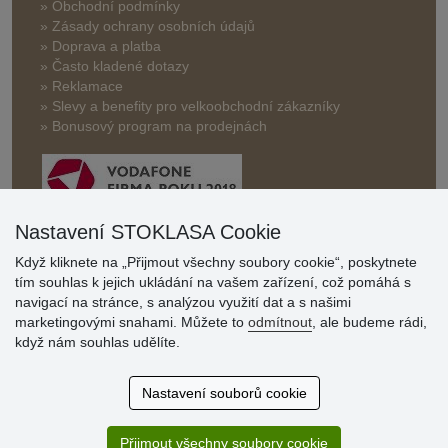
» Obchodní podmínky
» Zásady ochrany osobních údajů
» Doprava a platba
» Často kladené dotazy
» Reklamace
» Slevy a benefity pro velkoobchodní zákazníky
» Bonusový program na prodejnách
Nastavení STOKLASA Cookie
Když kliknete na „Přijmout všechny soubory cookie“, poskytnete
Hodnocení
tím souhlas k jejich ukládání na vašem zařízení, což pomáhá s
zákazníků
navigací na stránce, s analýzou využití dat a s našimi
marketingovými snahami. Můžete to
odmítnout
, ale budeme rádi,
29.7.2026
když nám souhlas udělíte.
Super obchod, kvalitní zboží za slušné ceny. Vřele
doporučuji.
Nastavení souborů cookie
19.7.2026
Sortiment za fajn ceny a hlavně super rychlé dodání. Moc
děkuji!.
Přijmout všechny soubory cookie