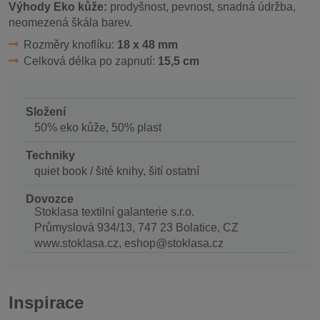
Výhody Eko kůže:
prodyšnost, pevnost, snadná údržba,
neomezená škála barev.
Rozměry knoflíku:
18 x 48 mm
Celková délka po zapnutí:
15,5 cm
Složení
50% eko kůže, 50% plast
Techniky
quiet book / šité knihy, šití ostatní
Dovozce
Stoklasa textilní galanterie s.r.o.
Průmyslová 934/13, 747 23 Bolatice, CZ
www.stoklasa.cz, eshop@stoklasa.cz
Inspirace