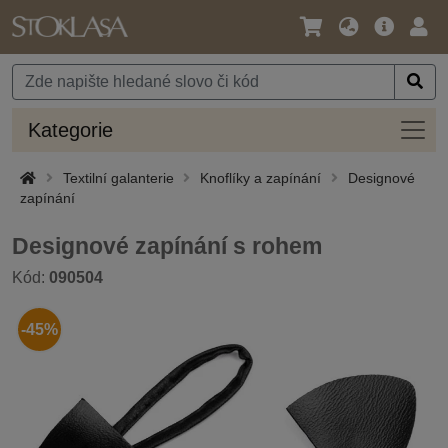
Jazyk
Hlavní
Přihl
/
nabídka
Měna
Kateg
Kategorie
Textilní galanterie
Knoflíky a zapínání
Designové
zapínání
Designové zapínání s rohem
Kód:
090504
-45%