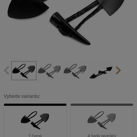
Vyberte variantu:
1 černá
4 šedá neutrální