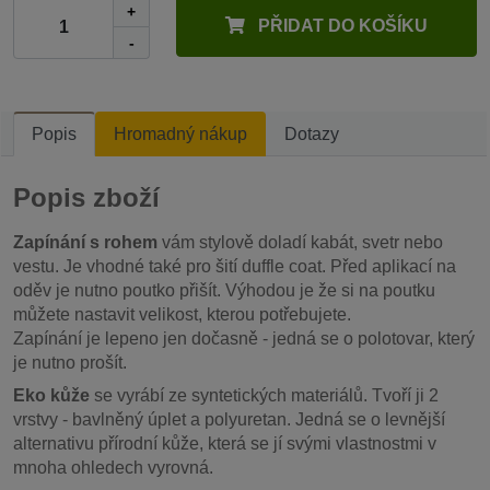
+
PŘIDAT DO KOŠÍKU
-
Popis
Hromadný nákup
Dotazy
Popis zboží
Zapínání s rohem
vám stylově doladí kabát, svetr nebo
vestu. Je vhodné také pro šití duffle coat. Před aplikací na
oděv je nutno poutko přišít. Výhodou je že si na poutku
můžete nastavit velikost, kterou potřebujete.
Zapínání je lepeno jen dočasně - jedná se o polotovar, který
je nutno prošít.
Eko kůže
se vyrábí ze syntetických materiálů. Tvoří ji 2
vrstvy - bavlněný úplet a polyuretan. Jedná se o levnější
alternativu přírodní kůže, která se jí svými vlastnostmi v
mnoha ohledech vyrovná.