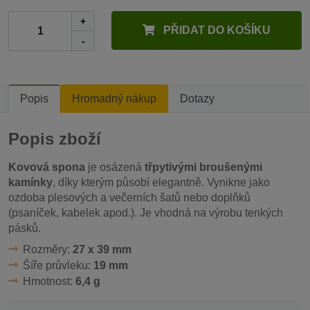
+
PŘIDAT DO KOŠÍKU
-
Popis
Hromadný nákup
Dotazy
Popis zboží
Kovová spona
je osázená
třpytivými broušenými
kamínky
, díky kterým působí elegantně. Vynikne jako
ozdoba plesových a večerních šatů nebo doplňků
(psaníček, kabelek apod.). Je vhodná na výrobu tenkých
pásků.
Rozměry:
27 x 39 mm
Šíře průvleku:
19 mm
Hmotnost:
6,4 g