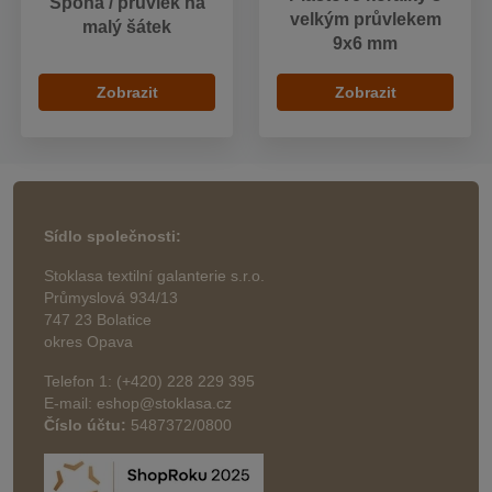
Spona / průvlek na
velkým průvlekem
malý šátek
9x6 mm
Zobrazit
Zobrazit
Sídlo společnosti:
Stoklasa textilní galanterie s.r.o.
Průmyslová 934/13
747 23 Bolatice
okres Opava
Telefon 1: (+420) 228 229 395
E-mail: eshop@stoklasa.cz
Číslo účtu:
5487372/0800