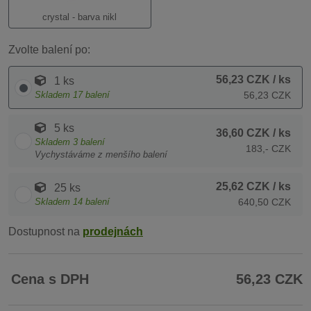
crystal - barva nikl
Zvolte balení po:
56,23 CZK
/ ks
1 ks
Skladem
17
balení
56,23 CZK
5 ks
36,60 CZK
/ ks
Skladem
3
balení
183,- CZK
Vychystáváme z menšího balení
25,62 CZK
/ ks
25 ks
Skladem
14
balení
640,50 CZK
Dostupnost na
prodejnách
Cena s DPH
56,23 CZK