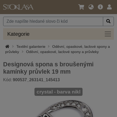
Jazyk
Hlavní
Přihl
/
nabídka
Měna
Kateg
Kategorie
Textilní galanterie
Oděvní, opaskové, laclové spony a
průvleky
Oděvní, opaskové, laclové spony a průvleky
Designová spona s broušenými
kamínky průvlek 19 mm
Kód:
900537_263141_145413
crystal - barva nikl