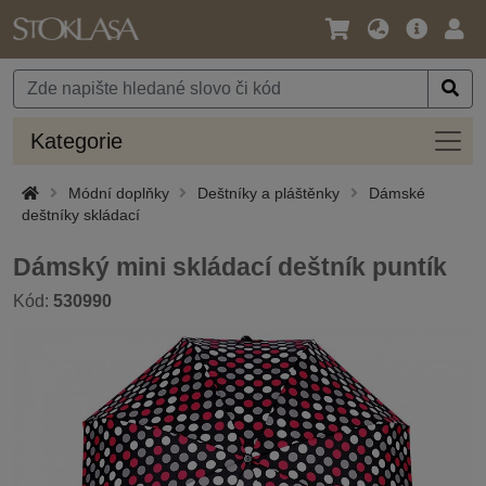
Jazyk
Hlavní
Přihl
/
nabídka
Měna
Kateg
Kategorie
Módní doplňky
Deštníky a pláštěnky
Dámské
deštníky skládací
Dámský mini skládací deštník puntík
Kód:
530990