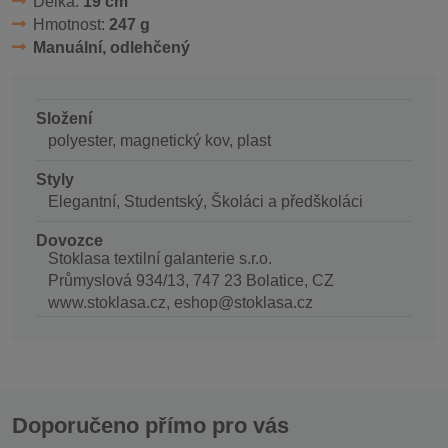
Délka:
19 cm
Hmotnost:
247 g
Manuální, odlehčený
Složení
polyester, magnetický kov, plast
Styly
Elegantní, Studentský, Školáci a předškoláci
Dovozce
Stoklasa textilní galanterie s.r.o.
Průmyslová 934/13, 747 23 Bolatice, CZ
www.stoklasa.cz, eshop@stoklasa.cz
Doporučeno přímo pro vás