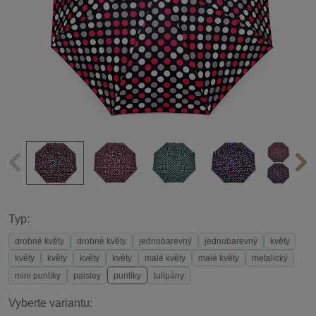
Typ:
drobné květy
drobné květy
jednobarevný
jednobarevný
květy
květy
květy
květy
květy
malé květy
malé květy
metalický
mini puntíky
paisley
puntíky
tulipány
Vyberte variantu: