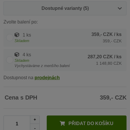
Dostupné varianty (5)
Zvolte balení po:
359,- CZK
/ ks
1 ks
Skladem
359,- CZK
4 ks
287,20 CZK
/ ks
Skladem
1 148,80 CZK
Vychystáváme z menšího balení
Dostupnost na
prodejnách
Cena s DPH
359,- CZK
+
PŘIDAT DO KOŠÍKU
-