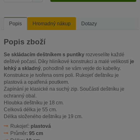
Popis
Hromadný nákup
Dotazy
Popis zboží
Se skládacím deštníkem s puntíky
rozveselíte každé
deštivé počasí. Díky hliníkové konstrukci a malé velikosti
je
lehký a skladný
, pohodlně se vám vejde do kabelky.
Konstrukce je tvořena osmi poli. Rukojeť deštníku je
plastová a opatřená poutkem.
Zapínání je klasické na suchý zip. Součástí deštníku je
ochranný obal.
Hloubka deštníku je 18 cm.
Celková délka je 55 cm.
Délka složeného deštníku je 19 cm.
Rukojeť:
plastová
Průměr:
95 cm