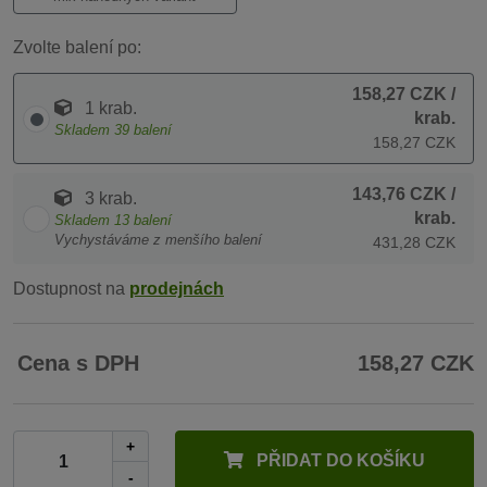
Zvolte balení po:
158,27 CZK
/
1 krab.
krab.
Skladem
39
balení
158,27 CZK
143,76 CZK
/
3 krab.
krab.
Skladem
13
balení
Vychystáváme z menšího balení
431,28 CZK
Dostupnost na
prodejnách
Cena s DPH
158,27 CZK
+
PŘIDAT DO KOŠÍKU
-