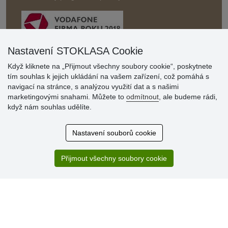
Nastavení STOKLASA Cookie
Když kliknete na „Přijmout všechny soubory cookie“, poskytnete
Hodnocení
tím souhlas k jejich ukládání na vašem zařízení, což pomáhá s
zákazníků
navigací na stránce, s analýzou využití dat a s našimi
marketingovými snahami. Můžete to
odmítnout
, ale budeme rádi,
29.7.2026
když nám souhlas udělíte.
Super obchod, kvalitní zboží za slušné ceny. Vřele
doporučuji.
Nastavení souborů cookie
19.7.2026
Sortiment za fajn ceny a hlavně super rychlé dodání. Moc
děkuji!.
Přijmout všechny soubory cookie
» Aktuálně 19084 recenzí
* Recenze neověřujeme