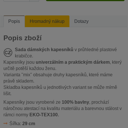
Popis
Hromadný nákup
Dotazy
Popis zboží
Sada dámských kapesníků
v průhledné plastové
krabičce.
Kapesníky jsou
univerzálním a praktickým dárkem
, který
určitě potěší každou ženu.
Varianta "mix" obsahuje druhy kapesníků, které máme
právě skladem.
Skladba kapesníků u jednotlivých variant se může mírně
lišit.
Kapesníky jsou vyrobené ze
100% bavlny
, prochází
náročnou atestací na kvalitu materiálu a barevnou stálost v
rámci normy
EKO-TEX100.
Šířka:
29 cm