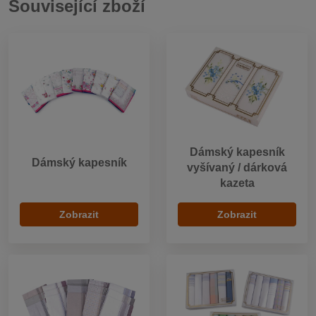
Související zboží
Dámský kapesník
Dámský kapesník
vyšívaný / dárková
kazeta
Zobrazit
Zobrazit