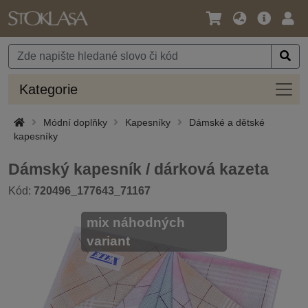
Jazyk
Hlavní
Přihl
/
nabídka
Měna
Kateg
Kategorie
Módní doplňky
Kapesníky
Dámské a dětské
kapesníky
Dámský kapesník / dárková kazeta
Kód:
720496_177643_71167
mix náhodných
variant