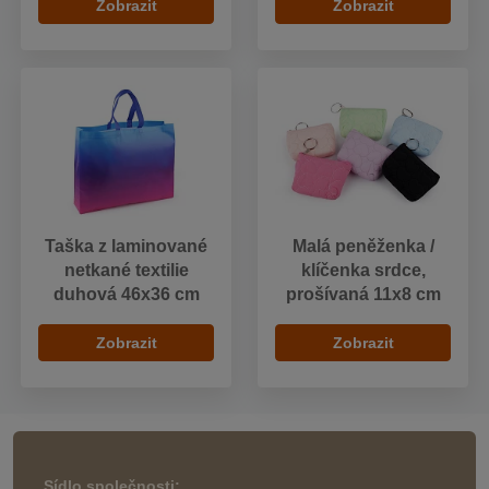
Zobrazit
Zobrazit
Taška z laminované
Malá peněženka /
netkané textilie
klíčenka srdce,
duhová 46x36 cm
prošívaná 11x8 cm
Zobrazit
Zobrazit
Sídlo společnosti: