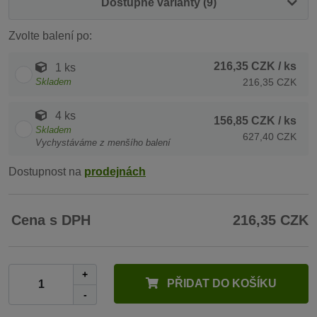
Dostupné varianty (9)
Zvolte balení po:
216,35 CZK
/ ks
1 ks
Skladem
216,35 CZK
4 ks
156,85 CZK
/ ks
Skladem
627,40 CZK
Vychystáváme z menšího balení
Dostupnost na
prodejnách
Cena s DPH
216,35 CZK
+
PŘIDAT DO KOŠÍKU
-