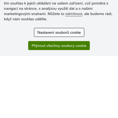
tím souhlas k jejich ukládání na vašem zařízení, což pomáhá s
navigací na stránce, s analýzou využití dat a s našimi
Hodnocení
marketingovými snahami. Můžete to
odmítnout
, ale budeme rádi,
zákazníků
když nám souhlas udělíte.
29.7.2026
Nastavení souborů cookie
Super obchod, kvalitní zboží za slušné ceny. Vřele
doporučuji.
Přijmout všechny soubory cookie
19.7.2026
Sortiment za fajn ceny a hlavně super rychlé dodání. Moc
děkuji!.
» Aktuálně 19084 recenzí
* Recenze neověřujeme