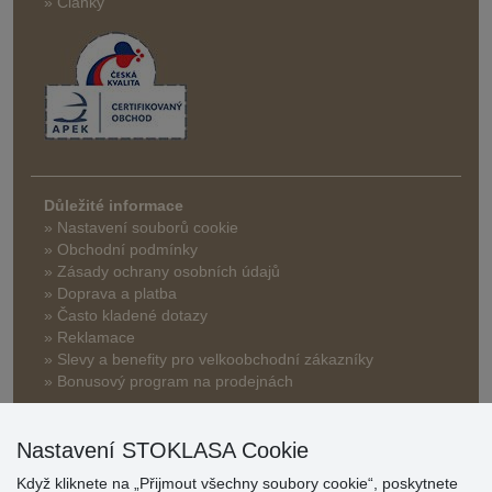
» Články
Důležité informace
» Nastavení souborů cookie
» Obchodní podmínky
» Zásady ochrany osobních údajů
» Doprava a platba
» Často kladené dotazy
» Reklamace
» Slevy a benefity pro velkoobchodní zákazníky
» Bonusový program na prodejnách
Nastavení STOKLASA Cookie
Když kliknete na „Přijmout všechny soubory cookie“, poskytnete