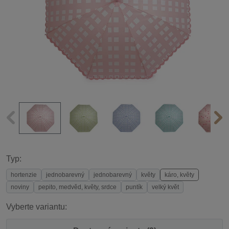
Typ:
hortenzie
jednobarevný
jednobarevný
květy
káro, květy
noviny
pepito, medvěd, květy, srdce
puntík
velký květ
Vyberte variantu: