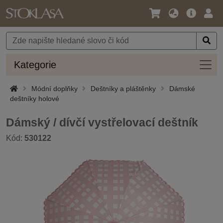
Jazyk
Hlavní
Přihl
/
nabídka
Měna
Kateg
Kategorie
Módní doplňky
Deštníky a pláštěnky
Dámské
deštníky holové
Dámský / dívčí vystřelovací deštník
Kód:
530122