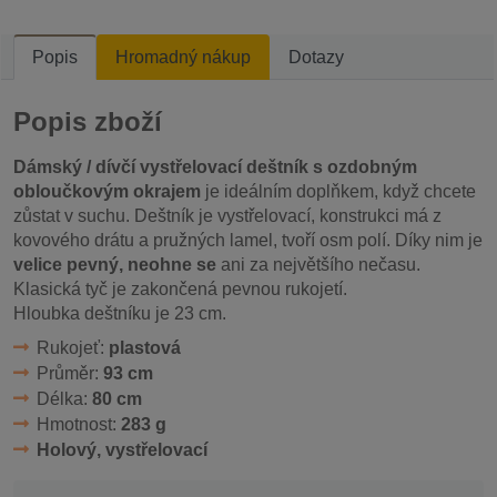
Popis
Hromadný nákup
Dotazy
Popis zboží
Dámský / dívčí vystřelovací deštník s ozdobným
obloučkovým okrajem
je ideálním doplňkem, když chcete
zůstat v suchu. Deštník je vystřelovací, konstrukci má z
kovového drátu a pružných lamel, tvoří osm polí. Díky nim je
velice pevný, neohne se
ani za největšího nečasu.
Klasická tyč je zakončená pevnou rukojetí.
Hloubka deštníku je 23 cm.
Rukojeť:
plastová
Průměr:
93 cm
Délka:
80 cm
Hmotnost:
283 g
Holový, vystřelovací