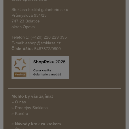
Stoklasa textilní galanterie s.r.o.
Průmyslová 934/13
747 23 Bolatice
okres Opava
Telefon 1: (+420) 228 229 395
E-mail: eshop@stoklasa.cz
Číslo účtu:
5487372/0800
Mohlo by vás zajímat
» O nás
» Prodejny Stoklasa
» Kariéra
» Návody krok za krokem