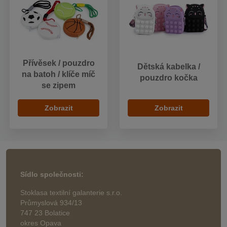
Přívěsek / pouzdro
Dětská kabelka /
na batoh / klíče míč
pouzdro kočka
se zipem
Zobrazit
Zobrazit
Sídlo společnosti:
Stoklasa textilní galanterie s.r.o.
Průmyslová 934/13
747 23 Bolatice
okres Opava