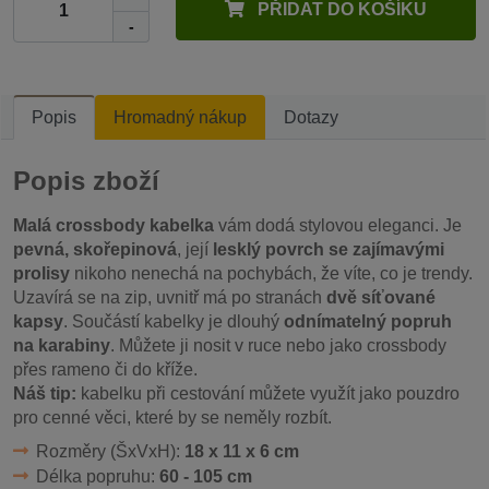
PŘIDAT DO KOŠÍKU
-
Popis
Hromadný nákup
Dotazy
Popis zboží
Malá crossbody kabelka
vám dodá stylovou eleganci. Je
pevná, skořepinová
, její
lesklý povrch se zajímavými
prolisy
nikoho nenechá na pochybách, že víte, co je trendy.
Uzavírá se na zip, uvnitř má po stranách
dvě síťované
kapsy
. Součástí kabelky je dlouhý
odnímatelný popruh
na karabiny
. Můžete ji nosit v ruce nebo jako crossbody
přes rameno či do kříže.
Náš tip:
kabelku při cestování můžete využít jako pouzdro
pro cenné věci, které by se neměly rozbít.
Rozměry (ŠxVxH):
18 x 11 x 6 cm
Délka popruhu:
60 - 105 cm