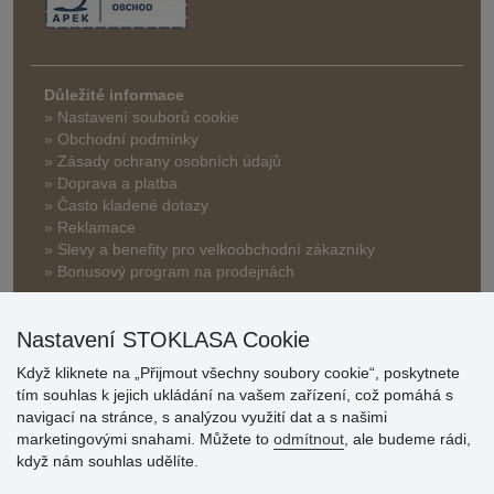
Důležité informace
» Nastavení souborů cookie
» Obchodní podmínky
» Zásady ochrany osobních údajů
» Doprava a platba
» Často kladené dotazy
» Reklamace
» Slevy a benefity pro velkoobchodní zákazníky
» Bonusový program na prodejnách
Nastavení STOKLASA Cookie
Když kliknete na „Přijmout všechny soubory cookie“, poskytnete
tím souhlas k jejich ukládání na vašem zařízení, což pomáhá s
navigací na stránce, s analýzou využití dat a s našimi
Hodnocení
marketingovými snahami. Můžete to
odmítnout
, ale budeme rádi,
zákazníků
když nám souhlas udělíte.