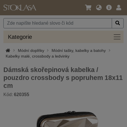
Jazyk
Hlavní
Přihl
/
nabídka
Měna
Kateg
Kategorie
Módní doplňky
Módní tašky, kabelky a batohy
Kabelky malé, crossbody a ledvinky
Dámská skořepinová kabelka /
pouzdro crossbody s popruhem 18x11
cm
Kód:
620355