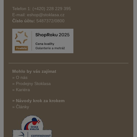
Telefon 1: (+420) 228 229 395
E-mail: eshop@stoklasa.cz
Číslo účtu:
5487372/0800
Mohlo by vás zajímat
» O nás
» Prodejny Stoklasa
» Kariéra
» Návody krok za krokem
» Články