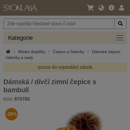
Jazyk
Hlavní
Přihl
/
nabídka
Měna
Kateg
Kategorie
Módní doplňky
Čepice a čelenky
Dámské čepice,
čelenky a sady
pouze do vyprodání zásob
Dámská / dívčí zimní čepice s
bambulí
Kód:
870780
-20%