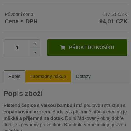
Původní cena
117,51 CZK
Cena s DPH
94,01 CZK
+
PŘIDAT DO KOŠÍKU
-
Popis
Hromadný nákup
Dotazy
Popis zboží
Pletená čepice s velkou bambulí
má poutavou strukturu
s
copánkovým vzorem
. Bude vás příjemně hřát, pletenina je
měkká a příjemná na dotek
. Dolní řádkovaný okraj dobře
drží, je zpevněný pruženkou. Bambule věrně imituje pravou