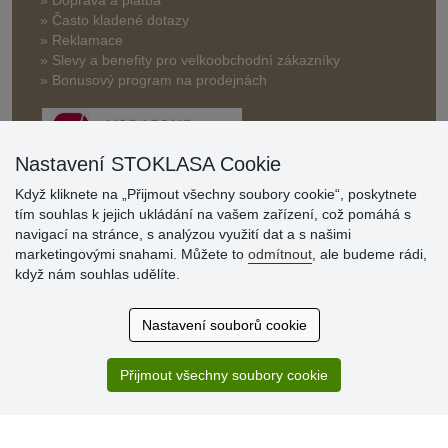
» Často kladené dotazy
» Reklamace
» Slevy a benefity pro velkoobchodní zákazníky
» Bonusový program na prodejnách
Nastavení STOKLASA Cookie
Když kliknete na „Přijmout všechny soubory cookie“, poskytnete
tím souhlas k jejich ukládání na vašem zařízení, což pomáhá s
Hodnocení
navigací na stránce, s analýzou využití dat a s našimi
zákazníků
marketingovými snahami. Můžete to
odmítnout
, ale budeme rádi,
když nám souhlas udělíte.
29.7.2026
Super obchod, kvalitní zboží za slušné ceny. Vřele
Nastavení souborů cookie
doporučuji.
19.7.2026
Přijmout všechny soubory cookie
Sortiment za fajn ceny a hlavně super rychlé dodání. Moc
děkuji!.
» Aktuálně 19084 recenzí