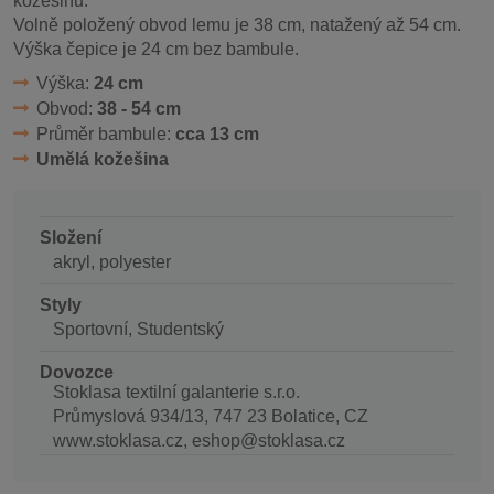
kožešinu.
Volně položený obvod lemu je 38 cm, natažený až 54 cm.
Výška čepice je 24 cm bez bambule.
Výška:
24 cm
Obvod:
38 - 54 cm
Průměr bambule:
cca 13 cm
Umělá kožešina
Složení
akryl, polyester
Styly
Sportovní, Studentský
Dovozce
Stoklasa textilní galanterie s.r.o.
Průmyslová 934/13, 747 23 Bolatice, CZ
www.stoklasa.cz, eshop@stoklasa.cz