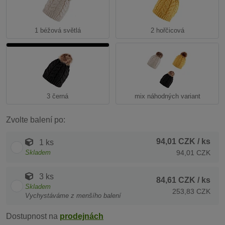
1 béžová světlá
2 hořčicová
3 černá
mix náhodných variant
Zvolte balení po:
94,01 CZK
/ ks
1 ks
Skladem
94,01 CZK
3 ks
84,61 CZK
/ ks
Skladem
253,83 CZK
Vychystáváme z menšího balení
Dostupnost na
prodejnách