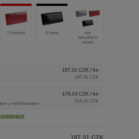
2 červená
4 černá
mix
náhodných
variant
:
187,31 CZK
/ ks
187,31 CZK
170,14 CZK
/ ks
510,42 CZK
áme z menšího balení
prodejnách
H
187,31 CZK