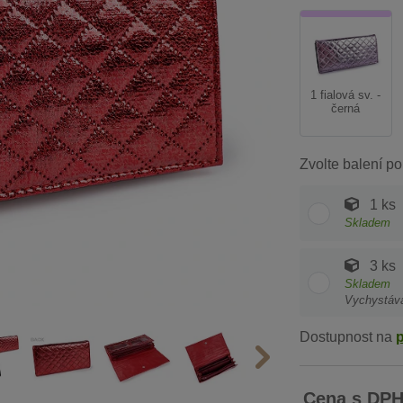
1 fialová sv. -
černá
Zvolte balení po
1 ks
Skladem
3 ks
Skladem
Vychystáv
Dostupnost na
Cena s DP