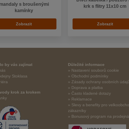
mandaly s broušenými
krk s flitry 11x10 cm
kamínky
Zobrazit
Zobrazit
o by vás zajímat
Důležité informace
nás
» Nastavení souborů cookie
odejny Stoklasa
» Obchodní podmínky
riéra
» Zásady ochrany osobních údaj
» Doprava a platba
vody krok za krokem
» Často kladené dotazy
ánky
» Reklamace
» Slevy a benefity pro velkoobch
zákazníky
» Bonusový program na prodejn