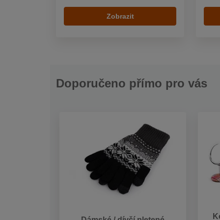
Zobrazit
Doporučeno přímo pro vás
K
Dámské / dívčí pletené