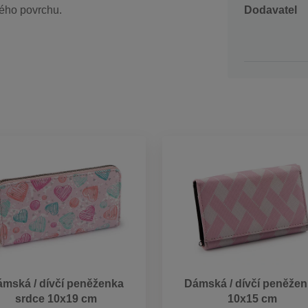
Dodavatel
kého povrchu.
mská / dívčí peněženka
Dámská / dívčí peněže
srdce 10x19 cm
10x15 cm