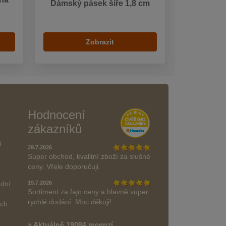
Dámský pásek šíře 1,8 cm
Zobrazit
Hodnocení
zákazníků
ů
29.7.2026
Super obchod, kvalitní zboží za slušné
ceny. Vřele doporučuji.
odní
19.7.2026
Sortiment za fajn ceny a hlavně super
rychlé dodání. Moc děkuji!.
ách
» Aktuálně 19084 recenzí