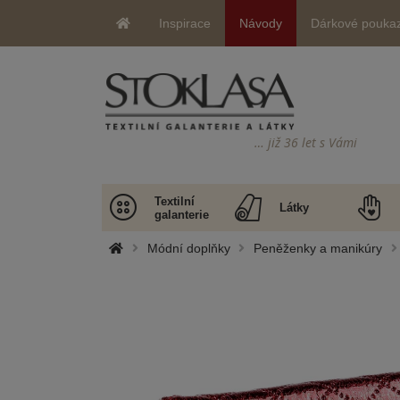
Inspirace
Návody
Dárkové pouka
… již 36 let s Vámi
Textilní
Látky
galanterie
Módní doplňky
Peněženky a manikúry