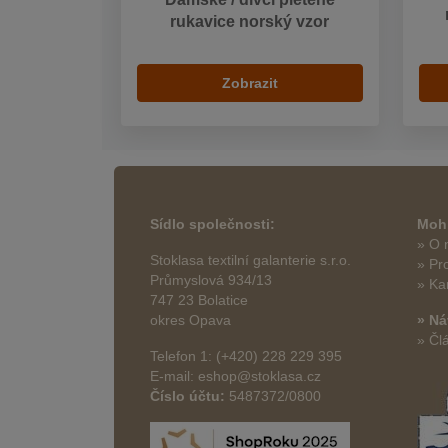
rukavice norský vzor
Zobrazit
Sídlo společnosti:
Mohl
» O 
Stoklasa textilní galanterie s.r.o.
» Pr
Průmyslová 934/13
» Ka
747 23 Bolatice
okres Opava
» Ná
» Čl
Telefon 1: (+420) 228 229 395
E-mail: eshop@stoklasa.cz
Číslo účtu:
5487372/0800