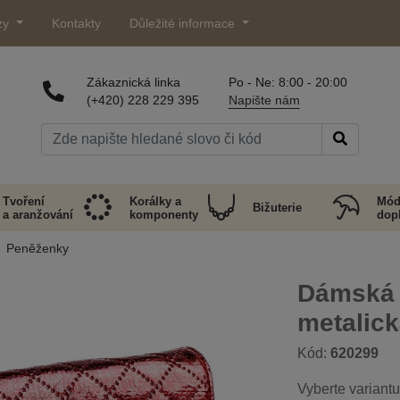
zy
Kontakty
Důležité informace
Zákaznická linka
Po - Ne: 8:00 - 20:00
(+420) 228 229 395
Napište nám
Tvoření
Korálky a
Mód
Bižuterie
a aranžování
komponenty
dop
Peněženky
Dámská 
metalic
Kód:
620299
Vyberte variantu