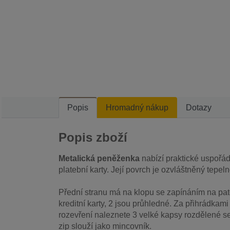
Popis
Hromadný nákup
Dotazy
Popis zboží
Metalická peněženka
nabízí praktické uspořád
platební karty. Její povrch je ozvláštněný tepeln
Přední stranu má na klopu se zapínáním na pate
kreditní karty, 2 jsou průhledné. Za přihrádkam
rozevření naleznete 3 velké kapsy rozdělené se
zip slouží jako mincovník.