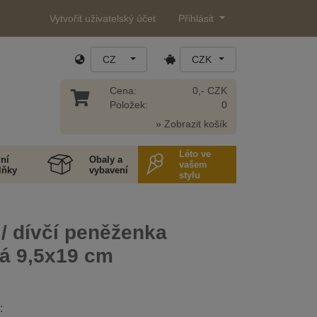
Vytvořit uživatelský účet
Přihlásit
CZ
CZK
Cena:
0,- CZK
Položek:
0
» Zobrazit košík
Léto ve
ní
Obaly a
vašem
lňky
vybavení
stylu
/ dívčí peněženka
ká 9,5x19 cm
: