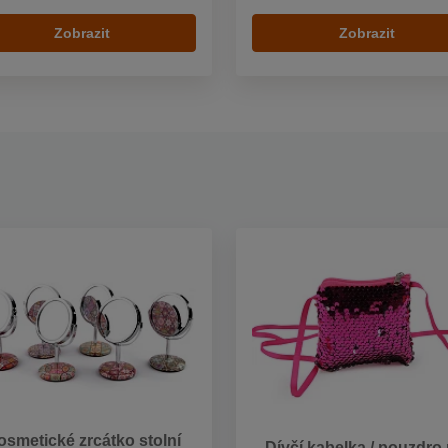
Zobrazit
Zobrazit
osmetické zrcátko stolní
Dívčí kabelka / pouzdro