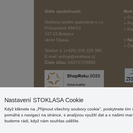
Sídlo společnosti:
Mohl
» O 
Stoklasa textilní galanterie s.r.o.
» Pr
Průmyslová 934/13
» Ka
747 23 Bolatice
okres Opava
» Ná
» Čl
Telefon 1: (+420) 228 229 395
E-mail: eshop@stoklasa.cz
Číslo účtu:
5487372/0800
Nastavení STOKLASA Cookie
Když kliknete na „Přijmout všechny soubory cookie“, poskytnete tím 
pomáhá s navigací na stránce, s analýzou využití dat a s našimi m
budeme rádi, když nám souhlas udělíte.