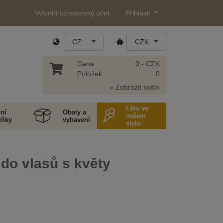
Vytvořit uživatelský účet
Přihlásit
CZ
CZK
Cena:
0,- CZK
Položek:
0
» Zobrazit košík
Léto ve
ní
Obaly a
vašem
lňky
vybavení
stylu
do vlasů s květy