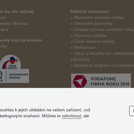
o by vás zajímat
Důležité informace
nás
» Nastavení souborů cookie
odejny Stoklasa
» Obchodní podmínky
riéra
» Zásady ochrany osobních údaj
» Doprava a platba
vody krok za krokem
» Často kladené dotazy
ánky
» Reklamace
» Slevy a benefity pro velkoobch
zákazníky
» Bonusový program na prodejn
souhlas k jejich ukládání na vašem zařízení, což
arketingovými snahami. Můžete to
odmítnout
, ale