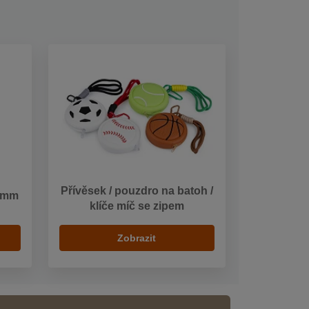
Přívěsek / pouzdro na batoh /
0 mm
klíče míč se zipem
Zobrazit