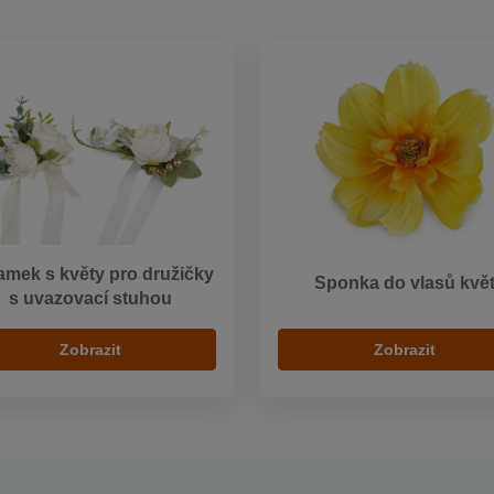
amek s květy pro družičky
Sponka do vlasů kvě
s uvazovací stuhou
Zobrazit
Zobrazit