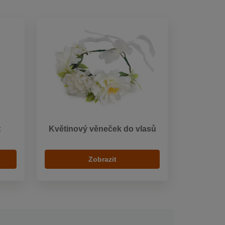
t
Květinový věneček do vlasů
Zobrazit