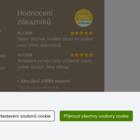
Hodnocení
zákazníků
ů
29.7.2026
Super obchod, kvalitní zboží za slušné
ceny. Vřele doporučuji.
odní
19.7.2026
Sortiment za fajn ceny a hlavně super
rychlé dodání. Moc děkuji!.
ách
» Aktuálně 19084 recenzí
* Recenze neověřujeme
Nastavení souborů cookie
Přijmout všechny soubory cookie