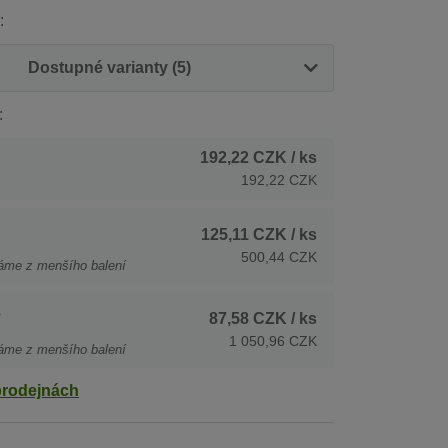
:
Dostupné varianty (5)
:
192,22 CZK
/ ks
192,22 CZK
125,11 CZK
/ ks
500,44 CZK
áme z menšího balení
s
87,58 CZK
/ ks
1 050,96 CZK
áme z menšího balení
prodejnách