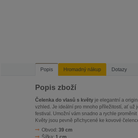
Popis
Hromadný nákup
Dotazy
Popis zboží
Čelenka do vlasů s květy
je elegantní a origin
vzhled. Je ideální pro mnoho příležitostí, ať už
festival. Umožní vám snadno a rychle proměnit 
Květy jsou pevně přichycené ke kovové čelence
Obvod:
39 cm
Šířka:
1 cm