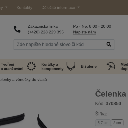
zy
Kontakty
Důležité informace
Zákaznická linka
Po - Ne: 8:00 - 20:00
(+420) 228 229 395
Napište nám
Tvoření
Korálky a
Mód
Bižuterie
a aranžování
komponenty
dop
elenky a věnečky do vlasů
Čelenka 
Kód:
370850
Šířka:
5-7 cm
8 cm