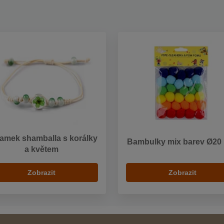
amek shamballa s korálky
Bambulky mix barev Ø2
a květem
Zobrazit
Zobrazit