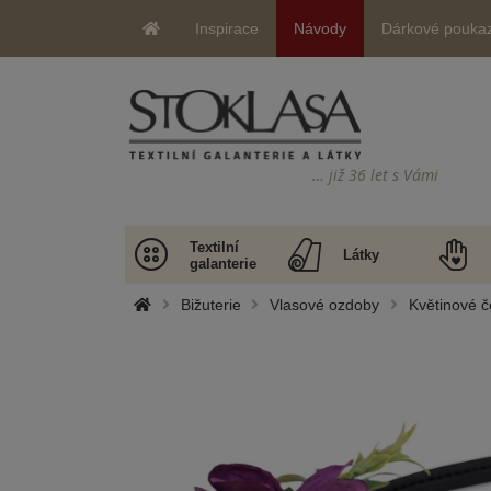
Inspirace
Návody
Dárkové pouka
… již 36 let s Vámi
Textilní
Látky
galanterie
Bižuterie
Vlasové ozdoby
Květinové č