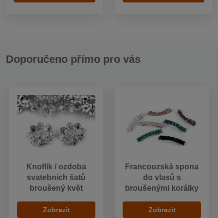
Doporučeno přímo pro vás
Knoflík / ozdoba
Francouzská spona
svatebních šatů
do vlasů s
broušený květ
broušenými korálky
Zobrazit
Zobrazit