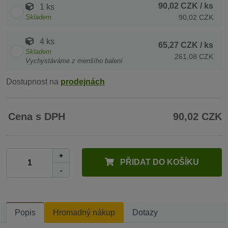
90,02 CZK
/ ks
1 ks
Skladem
90,02 CZK
4 ks
65,27 CZK
/ ks
Skladem
261,08 CZK
Vychystáváme z menšího balení
Dostupnost na
prodejnách
Cena s DPH
90,02 CZK
+
PŘIDAT DO KOŠÍKU
-
Popis
Hromadný nákup
Dotazy