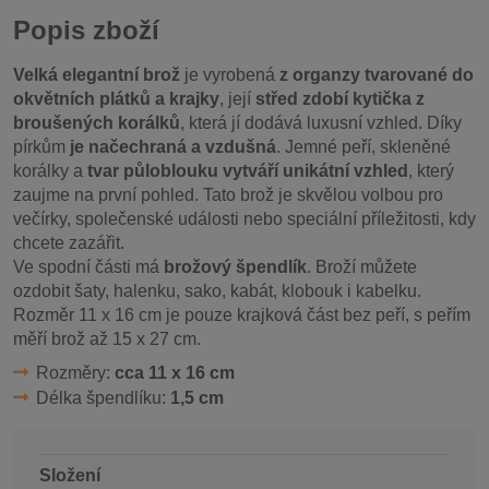
Popis zboží
Velká elegantní brož
je vyrobená
z organzy tvarované do
okvětních plátků a krajky
, její
střed zdobí kytička z
broušených korálků
, která jí dodává luxusní vzhled. Díky
pírkům
je načechraná a vzdušná
. Jemné peří, skleněné
korálky a
tvar půloblouku vytváří unikátní vzhled
, který
zaujme na první pohled. Tato brož je skvělou volbou pro
večírky, společenské události nebo speciální příležitosti, kdy
chcete zazářit.
Ve spodní části má
brožový špendlík
. Broží můžete
ozdobit šaty, halenku, sako, kabát, klobouk i kabelku.
Rozměr 11 x 16 cm je pouze krajková část bez peří, s peřím
měří brož až 15 x 27 cm.
Rozměry:
cca 11 x 16 cm
Délka špendlíku:
1,5 cm
Složení