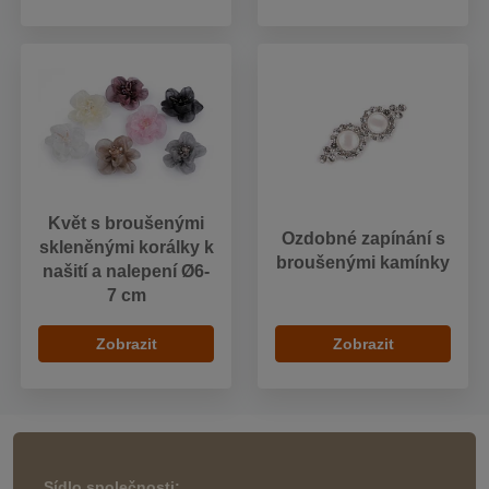
Květ s broušenými
Ozdobné zapínání s
skleněnými korálky k
broušenými kamínky
našití a nalepení Ø6-
7 cm
Zobrazit
Zobrazit
Sídlo společnosti: