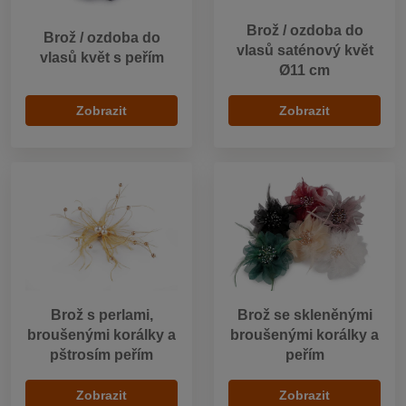
Brož / ozdoba do
Brož / ozdoba do
vlasů saténový květ
vlasů květ s peřím
Ø11 cm
Zobrazit
Zobrazit
Brož s perlami,
Brož se skleněnými
broušenými korálky a
broušenými korálky a
pštrosím peřím
peřím
Zobrazit
Zobrazit