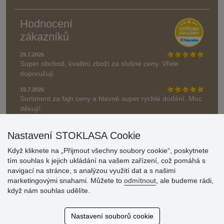
Hodnocení
zákazníků
29.7.2026
Super obchod, kvalitní zboží za slušné ceny. Vřele
doporučuji.
19.7.2026
Sortiment za fajn ceny a hlavně super rychlé dodání. Moc
děkuji!.
» Aktuálně 19084 recenzí
Nastavení STOKLASA Cookie
* Recenze neověřujeme
Když kliknete na „Přijmout všechny soubory cookie“, poskytnete
tím souhlas k jejich ukládání na vašem zařízení, což pomáhá s
navigací na stránce, s analýzou využití dat a s našimi
marketingovými snahami. Můžete to
odmítnout
, ale budeme rádi,
když nám souhlas udělíte.
Nastavení souborů cookie