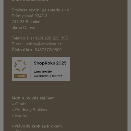
Stoklasa textilní galanterie s.r.o.
Průmyslová 934/13
747 23 Bolatice
okres Opava
Telefon 1: (+420) 228 229 395
E-mail: eshop@stoklasa.cz
Číslo účtu:
5487372/0800
Mohlo by vás zajímat
» O nás
» Prodejny Stoklasa
» Kariéra
» Návody krok za krokem