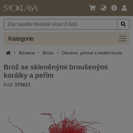
Jazyk
Hlavní
Přihl
/
nabídka
Měna
Kateg
Kategorie
Bižuterie
Brože
Dřevěné, péřové a textilní brože
Brož se skleněnými broušenými
korálky a peřím
Kód:
370621