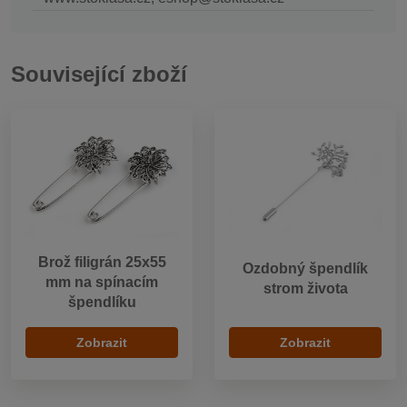
Související zboží
Brož filigrán 25x55
Ozdobný špendlík
mm na spínacím
strom života
špendlíku
Zobrazit
Zobrazit