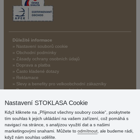
Důležité informace
» Nastavení souborů cookie
» Obchodní podmínky
» Zásady ochrany osobních údajů
» Doprava a platba
» Často kladené dotazy
» Reklamace
» Slevy a benefity pro velkoobchodní zákazníky
» Bonusový program na prodejnách
Nastavení STOKLASA Cookie
Když kliknete na „Přijmout všechny soubory cookie“, poskytnete
tím souhlas k jejich ukládání na vašem zařízení, což pomáhá s
navigací na stránce, s analýzou využití dat a s našimi
marketingovými snahami. Můžete to
odmítnout
, ale budeme rádi,
Hodnocení
když nám souhlas udělíte.