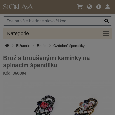
Jazyk
Hlavní
Přihl
/
nabídka
Měna
Kateg
Kategorie
Bižuterie
Brože
Ozdobné špendlíky
Brož s broušenými kamínky na
spínacím špendlíku
Kód:
360894