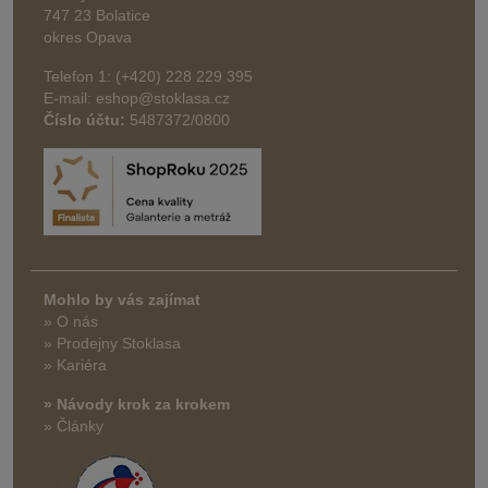
747 23 Bolatice
okres Opava
Telefon 1: (+420) 228 229 395
E-mail: eshop@stoklasa.cz
Číslo účtu:
5487372/0800
Mohlo by vás zajímat
» O nás
» Prodejny Stoklasa
» Kariéra
» Návody krok za krokem
» Články