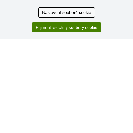
zákazníků
Nastavení souborů cookie
29.7.2026
Super obchod, kvalitní zboží za slušné ceny. Vřele
doporučuji.
Přijmout všechny soubory cookie
19.7.2026
Sortiment za fajn ceny a hlavně super rychlé dodání. Moc
děkuji!.
» Aktuálně 19084 recenzí
* Recenze neověřujeme
© Stoklasa textilní galanterie s.r.o. 2026.