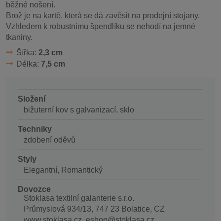
běžné nošení.
Brož je na kartě, která se dá zavěsit na prodejní stojany.
Vzhledem k robustnímu špendlíku se nehodí na jemné
tkaniny.
Šířka:
2,3 cm
Délka:
7,5 cm
Složení
bižuterní kov s galvanizací, sklo
Techniky
zdobení oděvů
Styly
Elegantní, Romantický
Dovozce
Stoklasa textilní galanterie s.r.o.
Průmyslová 934/13, 747 23 Bolatice, CZ
www.stoklasa.cz, eshop@stoklasa.cz