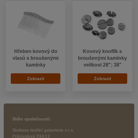
Hřeben kovový do
Kovový knoflík s
vlasů s broušenými
broušenými kamínky
kamínky
velikost 28"; 38"
Zobrazit
Zobrazit
Sídlo společnosti:
Stoklasa textilní galanterie s.r.o.
Průmyslová 934/13