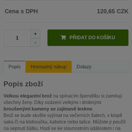
Cena s DPH
120,65 CZK
+
PŘIDAT DO KOŠÍKU
-
Popis
Hromadný nákup
Dotazy
Popis zboží
Velkou elegantní brož
na spínacím špendlíku si zamilují
všechny ženy. Díky osázení velkými i drobnými
broušenými kameny se zajímavě leskne
.
Brož se bude skvěle vyjímat na večerních šatech, v klopě
saka či na kloboučku, kabelce nebo tašce. Můžete ji použít
na sepnutí šátku. Hodí se ke slavnostním událostem i na