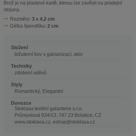
Brož je na plastové kartě, kterou lze zavěsit na prodejní
stojany.
Rozměry:
3 x 4,2 cm
Délka špendlíku:
2 cm
Složení
bižuterní kov s galvanizací, sklo
Techniky
zdobení oděvů
Styly
Romantický, Elegantní
Dovozce
Stoklasa textilní galanterie s.r.o.
Průmyslová 934/13, 747 23 Bolatice, CZ
www.stoklasa.cz, eshop@stoklasa.cz