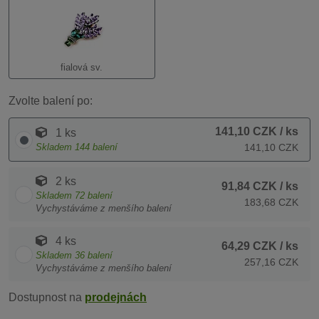
fialová sv.
Zvolte balení po:
141,10 CZK
/ ks
1 ks
Skladem
144
balení
141,10 CZK
2 ks
91,84 CZK
/ ks
Skladem
72
balení
183,68 CZK
Vychystáváme z menšího balení
4 ks
64,29 CZK
/ ks
Skladem
36
balení
257,16 CZK
Vychystáváme z menšího balení
Dostupnost na
prodejnách