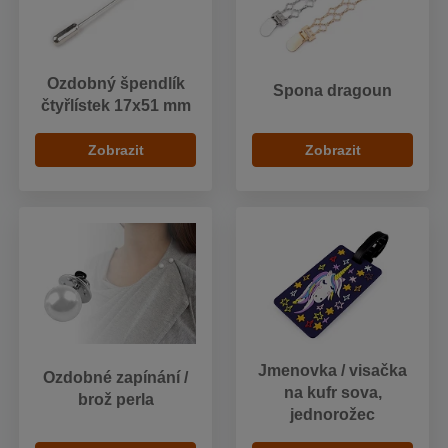
Ozdobný špendlík
Spona dragoun
čtyřlístek 17x51 mm
Zobrazit
Zobrazit
Jmenovka / visačka
Ozdobné zapínání /
na kufr sova,
brož perla
jednorožec