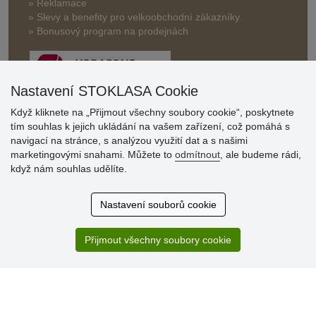
» Reklamace
» Slevy a benefity pro velkoobchodní zákazníky
» Bonusový program na prodejnách
Nastavení STOKLASA Cookie
Když kliknete na „Přijmout všechny soubory cookie“, poskytnete
tím souhlas k jejich ukládání na vašem zařízení, což pomáhá s
Hodnocení
navigací na stránce, s analýzou využití dat a s našimi
zákazníků
marketingovými snahami. Můžete to
odmítnout
, ale budeme rádi,
když nám souhlas udělíte.
29.7.2026
Super obchod, kvalitní zboží za slušné ceny. Vřele
Nastavení souborů cookie
doporučuji.
19.7.2026
Přijmout všechny soubory cookie
Sortiment za fajn ceny a hlavně super rychlé dodání. Moc
děkuji!.
» Aktuálně 19084 recenzí
* Recenze neověřujeme