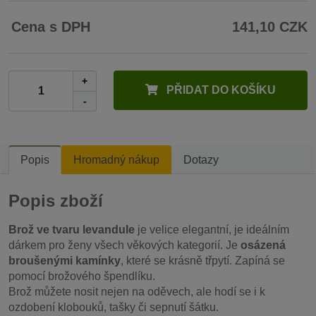
Cena s DPH
141,10 CZK
+
PŘIDAT DO KOŠÍKU
-
Popis
Hromadný nákup
Dotazy
Popis zboží
Brož ve tvaru levandule
je velice elegantní, je ideálním
dárkem pro ženy všech věkových kategorií. Je
osázená
broušenými kamínky
, které se krásně třpytí. Zapíná se
pomocí brožového špendlíku.
Brož můžete nosit nejen na oděvech, ale hodí se i k
ozdobení klobouků, tašky či sepnutí šátku.