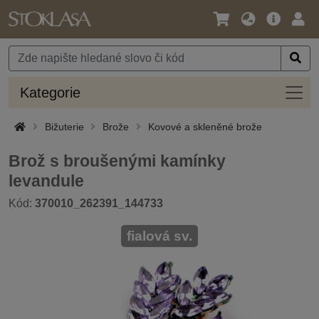
Jazyk
Hlavní
Přihl
/
nabídka
Měna
Kateg
Kategorie
Bižuterie
Brože
Kovové a skleněné brože
Brož s broušenými kamínky
levandule
Kód:
370010_262391_144733
fialová sv.