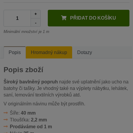
+
PŘIDAT DO KOŠÍKU
-
Minimální množství je 1 m
Popis
Hromadný nákup
Dotazy
Popis zboží
Široký bavlněný popruh
najde své uplatnění jako ucho na
batohy či tašky. Je vhodný také na výplety nábytku, lehátek,
saní, lemování textilních výrobků atd.
V originálním návinu může být prostřih.
Šíře:
40 mm
Tloušťka:
2,2 mm
Prodáváme od 1 m