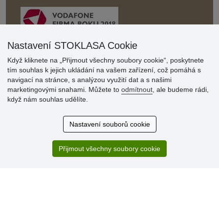
Nastavení STOKLASA Cookie
Když kliknete na „Přijmout všechny soubory cookie“, poskytnete
Hodnocení
tím souhlas k jejich ukládání na vašem zařízení, což pomáhá s
zákazníků
navigací na stránce, s analýzou využití dat a s našimi
marketingovými snahami. Můžete to
odmítnout
, ale budeme rádi,
29.7.2026
když nám souhlas udělíte.
Super obchod, kvalitní zboží za slušné ceny. Vřele
doporučuji.
Nastavení souborů cookie
19.7.2026
Sortiment za fajn ceny a hlavně super rychlé dodání. Moc
děkuji!.
Přijmout všechny soubory cookie
» Aktuálně 19084 recenzí
* Recenze neověřujeme