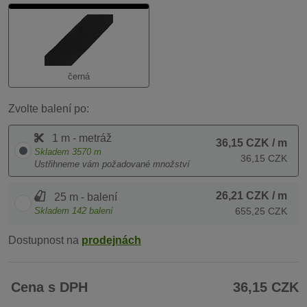
černá
Zvolte balení po:
1 m - metráž
36,15 CZK
/ m
Skladem
3570
m
36,15 CZK
Ustřihneme vám požadované množství
26,21 CZK
/ m
25 m - balení
Skladem
142
balení
655,25 CZK
Dostupnost na
prodejnách
Cena s DPH
36,15 CZK