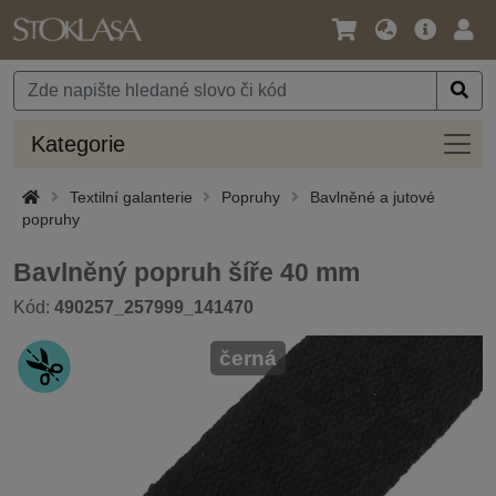
Jazyk
Hlavní
Přihl
/
nabídka
Měna
Kateg
Kategorie
Textilní galanterie
Popruhy
Bavlněné a jutové
popruhy
Bavlněný popruh šíře 40 mm
Kód:
490257_257999_141470
černá