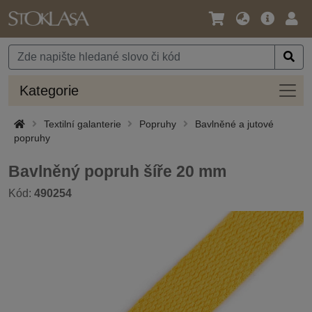
Jazyk
Hlavní
Přihl
/
nabídka
Měna
Kateg
Kategorie
Textilní galanterie
Popruhy
Bavlněné a jutové
popruhy
Bavlněný popruh šíře 20 mm
Kód:
490254