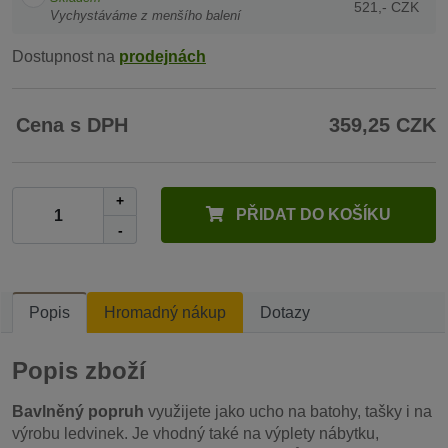
521,- CZK
Vychystáváme z menšího balení
Dostupnost na
prodejnách
Cena s DPH
359,25 CZK
+
PŘIDAT DO KOŠÍKU
-
Popis
Hromadný nákup
Dotazy
Popis zboží
Bavlněný popruh
využijete jako ucho na batohy, tašky i na
výrobu ledvinek. Je vhodný také na výplety nábytku,