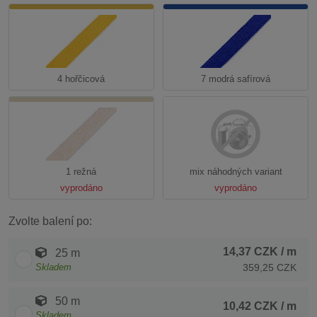
4 hořčicová
7 modrá safírová
1 režná
mix náhodných variant
vyprodáno
vyprodáno
Zvolte balení po:
14,37 CZK
/ m
25 m
Skladem
359,25 CZK
50 m
10,42 CZK
/ m
Skladem