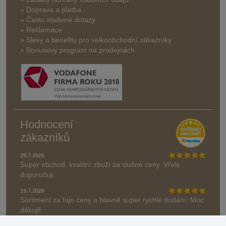
» Doprava a platba
» Často kladené dotazy
» Reklamace
» Slevy a benefity pro velkoobchodní zákazníky
» Bonusový program na prodejnách
Hodnocení
zákazníků
29.7.2026
Super obchod, kvalitní zboží za slušné ceny. Vřele
doporučuji.
19.7.2026
Sortiment za fajn ceny a hlavně super rychlé dodání. Moc
děkuji!.