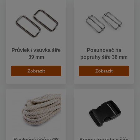
Průvlek / vsuvka šíře
Posunovač na
39 mm
popruhy šíře 38 mm
Zobrazit
Zobrazit
Bavlněná šňůra Ø8
Spona trojzubec šíře