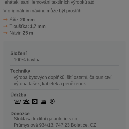
lehátek, saní, lemování textilních výrobků atd.
V originálním návinu může být prostřih.
Šíře:
20 mm
Tloušťka:
1,7 mm
Návin
25 m
Složení
100% bavlna
Techniky
výroba bytových doplňků, šití ostatní, čalounictví,
výroba tašek, kabelek a peněženek
Údržba
Dovozce
Stoklasa textilní galanterie s.r.o.
Průmyslová 934/13, 747 23 Bolatice, CZ