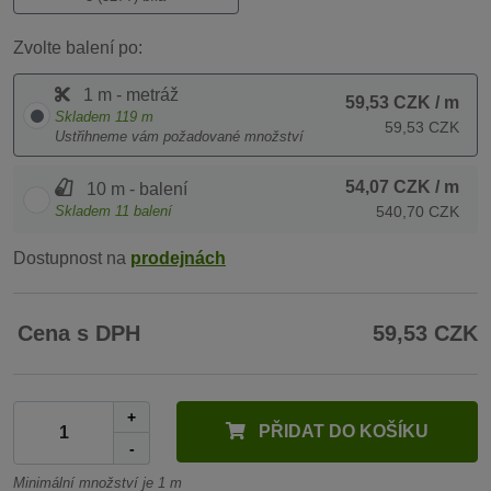
Zvolte balení po:
1 m - metráž
59,53 CZK
/ m
Skladem
119
m
59,53 CZK
Ustřihneme vám požadované množství
54,07 CZK
/ m
10 m - balení
Skladem
11
balení
540,70 CZK
Dostupnost na
prodejnách
Cena s DPH
59,53 CZK
+
PŘIDAT DO KOŠÍKU
-
Minimální množství je 1 m