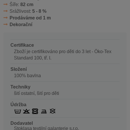
Šíře:
82 cm
Srážlivost:
5 - 8 %
Prodáváme od 1 m
Dekorační
Certifikace
Zboží je certifikováno pro děti do 3 let - Öko-Tex
Standard 100, tř. I.
Složení
100% bavlna
Techniky
šití ostatní, šití pro děti
Údržba
Dodavatel
Stoklasa textilní galanterie s.r.o.