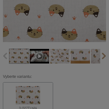
Vyberte variantu:
3 (327T) bílá