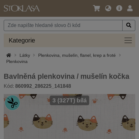
Jazyk
Hlavní
Přihl
/
nabídka
Měna
Kateg
Kategorie
Látky
Plenkovina, mušelín, flanel, krep a froté
Plenkovina
Bavlněná plenkovina / mušelín kočka
Kód:
860992_286225_141848
3 (327T) bílá