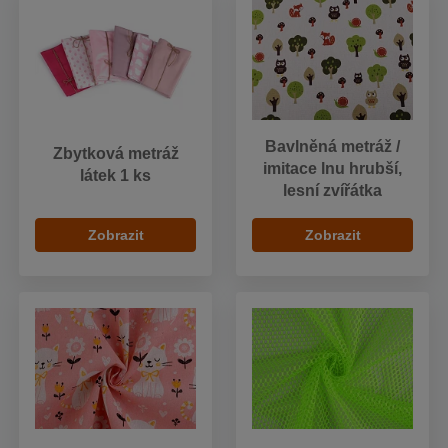
Bavlněná metráž /
Zbytková metráž
imitace lnu hrubší,
látek 1 ks
lesní zvířátka
Zobrazit
Zobrazit