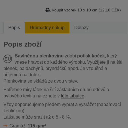
Koupit vzorek 10 x 10 cm (12,10 CZK)
Popis
Hromadný nákup
Dotazy
Popis zboží
Bavlněnou plenkovinu
zdobí
potisk koček
, který
vnese hravost do každého výrobku. Využijete ji na šití
plenek, baldachýnů, bryndáčků apod. Je vzdušná a
příjemná na dotek.
Plenkovina se skládá ze dvou vrstev.
Potřebné míry látek na šití základních druhů oděvů a
bytového textilu naleznete v
této tabulce
.
Vždy doporučujeme předem vyprat a vysrážet (napařovací
žehličkou).
Látka se může srazit až o 5 - 8 %.
Gramáž:
115 g/m²