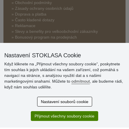
» Obchodní podmínky
» Zásady ochrany osobních údajů
» Doprava a platba
» Často kladené dotazy
» Reklamace
» Slevy a benefity pro velkoobchodní zákazníky
» Bonusový program na prodejnách
Nastavení STOKLASA Cookie
Když kliknete na „Přijmout všechny soubory cookie“, poskytnete
tím souhlas k jejich ukládání na vašem zařízení, což pomáhá s
navigací na stránce, s analýzou využití dat a s našimi
Hodnocení
marketingovými snahami. Můžete to
odmítnout
, ale budeme rádi,
zákazníků
když nám souhlas udělíte.
29.7.2026
Nastavení souborů cookie
Super obchod, kvalitní zboží za slušné ceny. Vřele
doporučuji.
Přijmout všechny soubory cookie
19.7.2026
Sortiment za fajn ceny a hlavně super rychlé dodání. Moc
děkuji!.