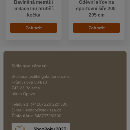
Bavlněná metráž /
Oděvní síťovina
imitace lnu hrubší,
sportovní šíře 200-
kočka
205 cm
Zobrazit
Zobrazit
Sídlo společnosti:
Stoklasa textilní galanterie s.r.o.
Průmyslová 934/13
747 23 Bolatice
okres Opava
Telefon 1: (+420) 228 229 395
E-mail: eshop@stoklasa.cz
Číslo účtu:
5487372/0800