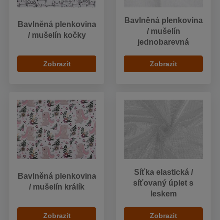
Bavlněná plenkovina
Bavlněná plenkovina
/ mušelín
/ mušelín kočky
jednobarevná
Zobrazit
Zobrazit
Síťka elastická /
Bavlněná plenkovina
síťovaný úplet s
/ mušelín králík
leskem
Zobrazit
Zobrazit