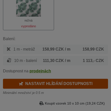
režná
vyprodáno
Balení:
1 m - metráž
158,99 CZK
/ m
158,99 CZK
10 m - balení
111,30 CZK
/ m
1 113,- CZK
Dostupnost na
prodejnách
NASTAVIT HLÍDÁNÍ DOSTUPNOSTI
Minimální množství je 0.5 m
Koupit vzorek 10 x 10 cm (19,24 CZK)