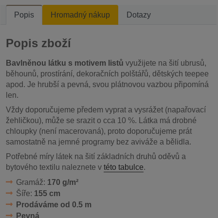
Popis
Hromadný nákup
Dotazy
Popis zboží
Bavlněnou látku s motivem listů
využijete na šití ubrusů,
běhounů, prostírání, dekoračních polštářů, dětských teepee
apod. Je hrubší a pevná, svou plátnovou vazbou připomíná
len.
Vždy doporučujeme předem vyprat a vysrážet (napařovací
žehličkou), může se srazit o cca 10 %. Látka má drobné
chloupky (není macerovaná), proto doporučujeme prát
samostatně na jemné programy bez aviváže a bělidla.
Potřebné míry látek na šití základních druhů oděvů a
bytového textilu naleznete v
této tabulce
.
Gramáž:
170 g/m²
Šíře:
155 cm
Prodáváme od 0.5 m
Pevná