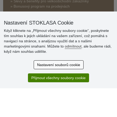
» Slevy a benefity pro velkoobchodní zákazníky
» Bonusový program na prodejnách
Nastavení STOKLASA Cookie
Když kliknete na „Přijmout všechny soubory cookie“, poskytnete
tím souhlas k jejich ukládání na vašem zařízení, což pomáhá s
navigací na stránce, s analýzou využití dat a s našimi
Hodnocení
marketingovými snahami. Můžete to
odmítnout
, ale budeme rádi,
zákazníků
když nám souhlas udělíte.
29.7.2026
Nastavení souborů cookie
Super obchod, kvalitní zboží za slušné ceny. Vřele
doporučuji.
Přijmout všechny soubory cookie
19.7.2026
Sortiment za fajn ceny a hlavně super rychlé dodání. Moc
děkuji!.
» Aktuálně 19084 recenzí
* Recenze neověřujeme