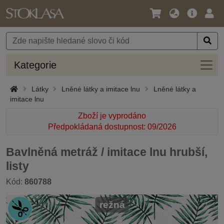
Jazyk
Hlavní
Přihl
/
nabídka
Měna
Kateg
Kategorie
Látky
Lněné látky a imitace lnu
Lněné látky a
imitace lnu
Zboží je vyprodáno
Předpokládaná dostupnost: 09/2026
Bavlněná metráž / imitace lnu hrubší,
listy
Kód:
860788
režná