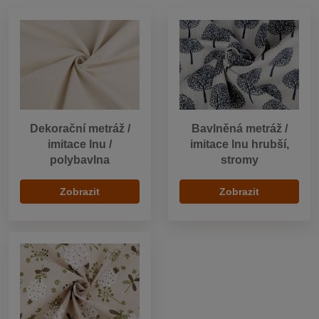
Dekorační metráž /
Bavlněná metráž /
imitace lnu /
imitace lnu hrubší,
polybavlna
stromy
Zobrazit
Zobrazit