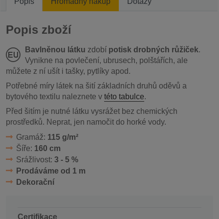
Popis
Hromadný nákup
Dotazy
Popis zboží
Bavlněnou látku
zdobí
potisk drobných růžiček
.
Vynikne na povlečení, ubrusech, polštářích, ale
můžete z ní ušít i tašky, pytlíky apod.
Potřebné míry látek na šití základních druhů oděvů a
bytového textilu naleznete v
této tabulce
.
Před šitím je nutné látku vysrážet bez chemických
prostředků. Neprat, jen namočit do horké vody.
Gramáž:
115 g/m²
Šíře:
160 cm
Srážlivost:
3 - 5 %
Prodáváme od 1 m
Dekorační
Certifikace