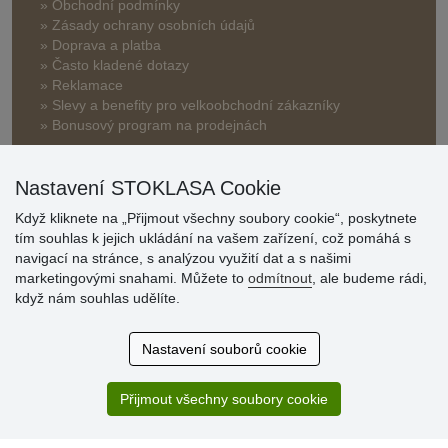
» Obchodní podmínky
» Zásady ochrany osobních údajů
» Doprava a platba
» Často kladené dotazy
» Reklamace
» Slevy a benefity pro velkoobchodní zákazníky
» Bonusový program na prodejnách
Nastavení STOKLASA Cookie
Když kliknete na „Přijmout všechny soubory cookie“, poskytnete
tím souhlas k jejich ukládání na vašem zařízení, což pomáhá s
navigací na stránce, s analýzou využití dat a s našimi
Hodnocení
marketingovými snahami. Můžete to
odmítnout
, ale budeme rádi,
zákazníků
když nám souhlas udělíte.
29.7.2026
Nastavení souborů cookie
Super obchod, kvalitní zboží za slušné ceny. Vřele
doporučuji.
Přijmout všechny soubory cookie
19.7.2026
Sortiment za fajn ceny a hlavně super rychlé dodání. Moc
děkuji!.