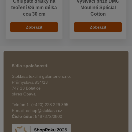
Chlupaté drátky na
Vyšívací příze DMC
tvoření Ø6 mm délka
Mouliné Spécial
cca 30 cm
Cotton
Zobrazit
Zobrazit
Sídlo společnosti:
Stoklasa textilní galanterie s.r.o.
Průmyslová 934/13
747 23 Bolatice
okres Opava
Telefon 1: (+420) 228 229 395
E-mail: eshop@stoklasa.cz
Číslo účtu:
5487372/0800