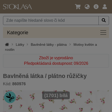
Jazyk
Hlavní
Přihl
/
nabídka
Měna
Kateg
Kategorie
Látky
Bavlněné látky - plátna
Motivy květin a
rostlin
Zboží je vyprodáno
Předpokládaná dostupnost: 09/2026
Bavlněná látka / plátno růžičky
Kód:
860976
(1701) bílá