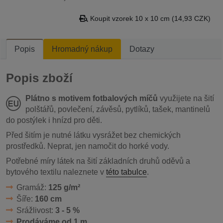
Koupit vzorek 10 x 10 cm (14,93 CZK)
Popis
Hromadný nákup
Dotazy
Popis zboží
Plátno s motivem fotbalových míčů
využijete na šití
polštářů, povlečení, závěsů, pytlíků, tašek, mantinelů
do postýlek i hnízd pro děti.
Před šitím je nutné látku vysrážet bez chemických
prostředků. Neprat, jen namočit do horké vody.
Potřebné míry látek na šití základních druhů oděvů a
bytového textilu naleznete v
této tabulce
.
Gramáž:
125 g/m²
Šíře:
160 cm
Srážlivost:
3 - 5 %
Prodáváme od 1 m