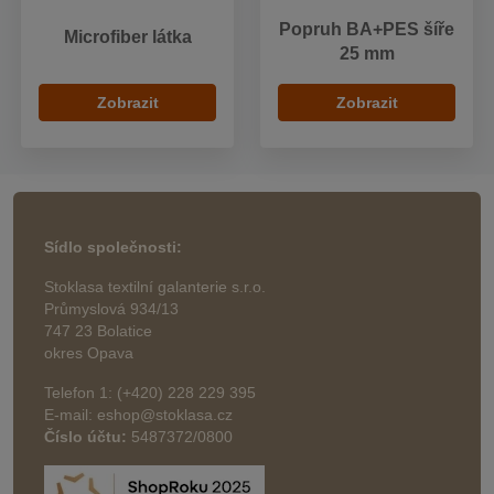
Popruh BA+PES šíře
Microfiber látka
25 mm
Zobrazit
Zobrazit
Sídlo společnosti:
Stoklasa textilní galanterie s.r.o.
Průmyslová 934/13
747 23 Bolatice
okres Opava
Telefon 1: (+420) 228 229 395
E-mail: eshop@stoklasa.cz
Číslo účtu:
5487372/0800