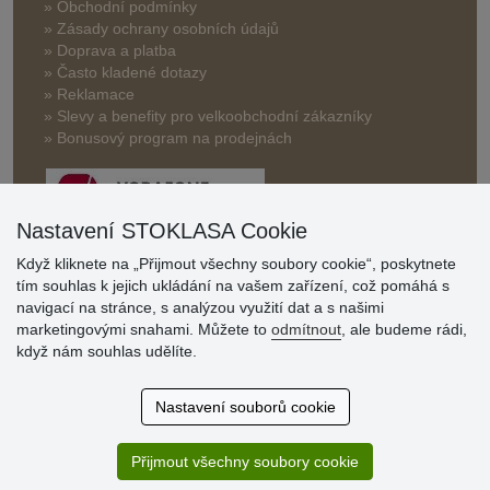
» Obchodní podmínky
» Zásady ochrany osobních údajů
» Doprava a platba
» Často kladené dotazy
» Reklamace
» Slevy a benefity pro velkoobchodní zákazníky
» Bonusový program na prodejnách
Nastavení STOKLASA Cookie
Když kliknete na „Přijmout všechny soubory cookie“, poskytnete
tím souhlas k jejich ukládání na vašem zařízení, což pomáhá s
Hodnocení
navigací na stránce, s analýzou využití dat a s našimi
zákazníků
marketingovými snahami. Můžete to
odmítnout
, ale budeme rádi,
když nám souhlas udělíte.
29.7.2026
Super obchod, kvalitní zboží za slušné ceny. Vřele
Nastavení souborů cookie
doporučuji.
19.7.2026
Přijmout všechny soubory cookie
Sortiment za fajn ceny a hlavně super rychlé dodání. Moc
děkuji!.