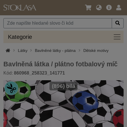
Jazyk
Hlavní
Přihl
/
nabídka
Měna
Kateg
Kategorie
Látky
Bavlněné látky - plátna
Dětské motivy
Bavlněná látka / plátno fotbalový míč
Kód:
860968_258323_141771
(896) bílá