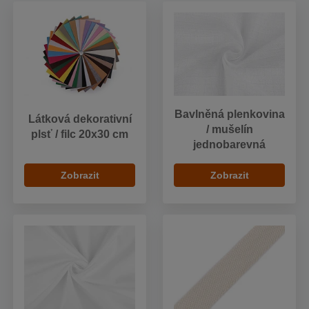
Bavlněná plenkovina
Látková dekorativní
/ mušelín
plsť / filc 20x30 cm
jednobarevná
Zobrazit
Zobrazit