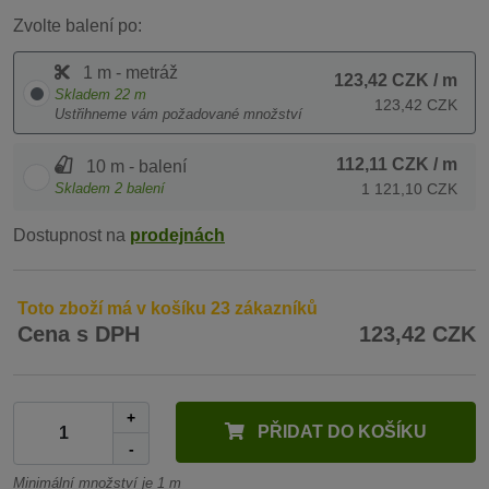
Zvolte balení po:
1 m - metráž
123,42 CZK
/ m
Skladem
22
m
123,42 CZK
Ustřihneme vám požadované množství
112,11 CZK
/ m
10 m - balení
Skladem
2
balení
1 121,10 CZK
Dostupnost na
prodejnách
Toto zboží má v košíku 23 zákazníků
Cena s DPH
123,42 CZK
+
PŘIDAT DO KOŠÍKU
-
Minimální množství je 1 m