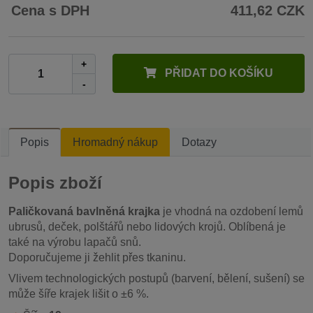
Cena s DPH
411,62 CZK
+
PŘIDAT DO KOŠÍKU
-
Popis
Hromadný nákup
Dotazy
Popis zboží
Paličkovaná bavlněná krajka
je vhodná na ozdobení lemů
ubrusů, deček, polštářů nebo lidových krojů. Oblíbená je
také na výrobu lapačů snů.
Doporučujeme ji žehlit přes tkaninu.
Vlivem technologických postupů (barvení, bělení, sušení) se
může šíře krajek lišit o ±6 %.