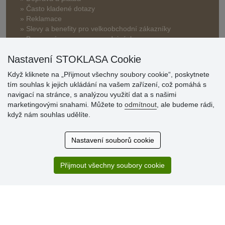
» Často kladené dotazy
» Reklamace
» Slevy a benefity pro velkoobchodní zákazníky
» Bonusový program na prodejnách
Nastavení STOKLASA Cookie
Když kliknete na „Přijmout všechny soubory cookie“, poskytnete
tím souhlas k jejich ukládání na vašem zařízení, což pomáhá s
navigací na stránce, s analýzou využití dat a s našimi
marketingovými snahami. Můžete to
odmítnout
, ale budeme rádi,
Hodnocení
když nám souhlas udělíte.
zákazníků
Nastavení souborů cookie
29.7.2026
Super obchod, kvalitní zboží za slušné ceny. Vřele
doporučuji.
Přijmout všechny soubory cookie
19.7.2026
Sortiment za fajn ceny a hlavně super rychlé dodání. Moc
děkuji!.
» Aktuálně 19084 recenzí