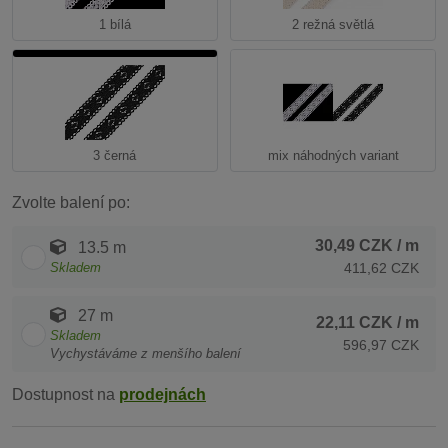
1 bílá
2 režná světlá
3 černá
mix náhodných variant
Zvolte balení po:
30,49 CZK
/ m
13.5 m
Skladem
411,62 CZK
27 m
22,11 CZK
/ m
Skladem
596,97 CZK
Vychystáváme z menšího balení
Dostupnost na
prodejnách