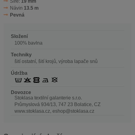
Šíře:
19 mm
Návin
13.5 m
Pevná
Složení
100% bavlna
Techniky
šití ostatní, šití krojů, výroba lapače snů
Údržba
Dovozce
Stoklasa textilní galanterie s.r.o.
Průmyslová 934/13, 747 23 Bolatice, CZ
www.stoklasa.cz, eshop@stoklasa.cz