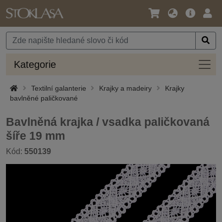
Jazyk
Hlavní
Přihl
/
nabídka
Měna
Kateg
Kategorie
Textilní galanterie
Krajky a madeiry
Krajky
bavlněné paličkované
Bavlněná krajka / vsadka paličkovaná
šíře 19 mm
Kód:
550139