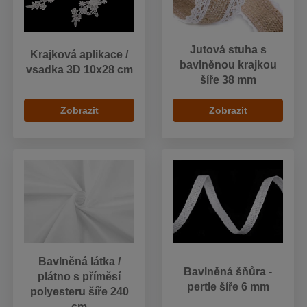
Jutová stuha s
Krajková aplikace /
bavlněnou krajkou
vsadka 3D 10x28 cm
šíře 38 mm
Zobrazit
Zobrazit
Bavlněná látka /
Bavlněná šňůra -
plátno s příměsí
pertle šíře 6 mm
polyesteru šíře 240
cm