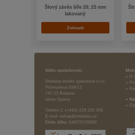
Šlový závěs šíře 20; 25 mm
Štr
lakovaný
Zobrazit
Sídlo společnosti:
Mohl
» O 
Stoklasa textilní galanterie s.r.o.
» Pr
Průmyslová 934/13
» Ka
747 23 Bolatice
okres Opava
» Ná
» Čl
Telefon 1: (+420) 228 229 395
E-mail: eshop@stoklasa.cz
Číslo účtu:
5487372/0800