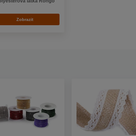
lyesterová látka Rongo
Zobrazit