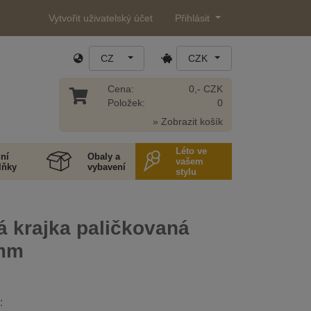
Vytvořit uživatelský účet
Přihlásit
CZ
CZK
Cena:
0,- CZK
Položek:
0
» Zobrazit košík
Léto ve
ní
Obaly a
vašem
lňky
vybavení
stylu
 krajka paličkovaná
 mm
: