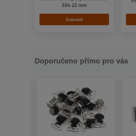
Po
šíře 22 mm
Zobrazit
Doporučeno přímo pro vás