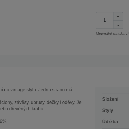
+
-
Minimální množství
í do vintage stylu. Jednu stranu má
Složení
clony, závěsy, ubrusy, dečky i oděvy. Je
nebo dřevěných krabic.
Styly
±6%.
Údržba