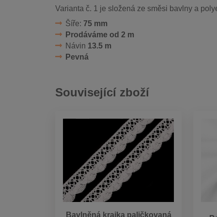
Varianta č. 1 je složená ze směsi bavlny a poly
Šíře:
75 mm
Prodáváme od 2 m
Návin
13.5 m
Pevná
Související zboží
Bavlněná krajka paličkovaná