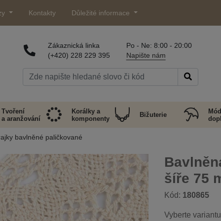
zy
Kontakty
Důležité informace
Zákaznická linka
Po - Ne: 8:00 - 20:00
(+420) 228 229 395
Napište nám
Tvoření
Korálky a
Mód
Bižuterie
a aranžování
komponenty
dop
ajky bavlněné paličkované
Bavlněná
šíře 75
Kód:
180865
Vyberte variantu