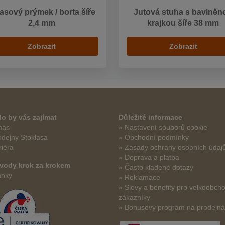
asový prýmek / borta šíře
Jutová stuha s bavlněn
2,4 mm
krajkou šíře 38 mm
Zobrazit
Zobrazit
o by vás zajímat
Důležité informace
nás
» Nastavení souborů cookie
odejny Stoklasa
» Obchodní podmínky
riéra
» Zásady ochrany osobních údaj
» Doprava a platba
vody krok za krokem
» Často kladené dotazy
ánky
» Reklamace
» Slevy a benefity pro velkoobch
zákazníky
» Bonusový program na prodejn