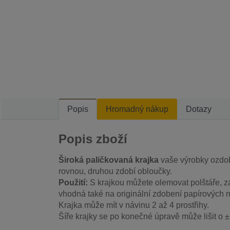
Popis
Hromadný nákup
Dotazy
Popis zboží
Široká paličkovaná krajka
vaše výrobky ozdob
rovnou, druhou zdobí obloučky.
Použití:
S krajkou můžete olemovat polštáře, zá
vhodná také na originální zdobení papírových 
Krajka může mít v návinu 2 až 4 prostřihy.
Šíře krajky se po konečné úpravě může lišit o 