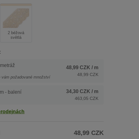
2 béžová
světlá
:
 metráž
48,99 CZK
/ m
48,99 CZK
e vám požadované množství
34,30 CZK
/ m
m - balení
463,05 CZK
prodejnách
H
48,99 CZK