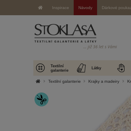
Inspirace
Návody
Dárkové pouka
… již 36 let s Vámi
Textilní
Látky
galanterie
Textilní galanterie
Krajky a madeiry
Kr