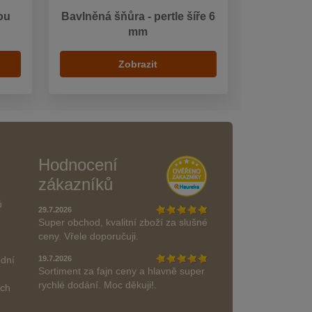
ou
Bavlněná šňůra - pertle šíře 6
mm
Zobrazit
Hodnocení
zákazníků
ů
29.7.2026
Super obchod, kvalitní zboží za slušné
ceny. Vřele doporučuji.
odní
19.7.2026
Sortiment za fajn ceny a hlavně super
rychlé dodání. Moc děkuji!.
ách