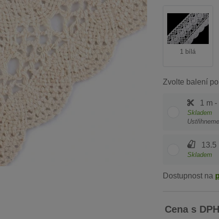
1 bílá
Zvolte balení po
1 m -
Skladem
Ustřihnem
13.5 
Skladem
Dostupnost na
Cena s DP