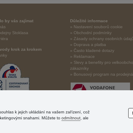
o by vás zajímat
Důležité informace
nás
» Nastavení souborů cookie
odejny Stoklasa
» Obchodní podmínky
riéra
» Zásady ochrany osobních údaj
» Doprava a platba
vody krok za krokem
» Často kladené dotazy
ánky
» Reklamace
» Slevy a benefity pro velkoobch
zákazníky
» Bonusový program na prodejn
souhlas k jejich ukládání na vašem zařízení, což
arketingovými snahami. Můžete to
odmítnout
, ale