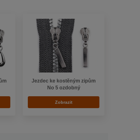
pům
Jezdec ke kostěným zipům
No 5 ozdobný
Zobrazit