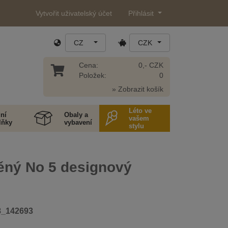
Vytvořit uživatelský účet
Přihlásit
CZ
CZK
Cena:
0,- CZK
Položek:
0
» Zobrazit košík
Léto ve
ní
Obaly a
vašem
lňky
vybavení
stylu
těný No 5 designový
8_142693