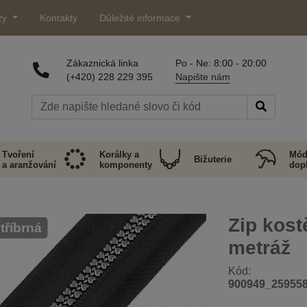
zy
Kontakty
Důležité informace
Zákaznická linka
Po - Ne: 8:00 - 20:00
(+420) 228 229 395
Napište nám
Tvoření
Korálky a
Mód
Bižuterie
a aranžování
komponenty
dop
Zip kos
stříbrná
metráž
Kód:
900949_25955