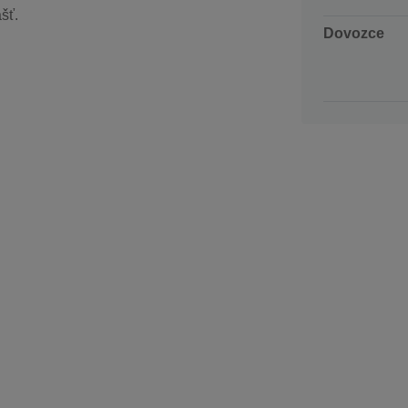
šť.
Dovozce