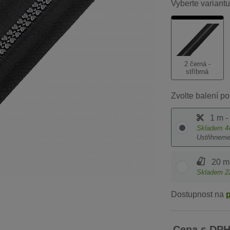
Vyberte variantu
2 černá -
stříbrná
Zvolte balení po
1 m -
Skladem
4
Ustřihnem
20 m 
Skladem
2
Dostupnost na
Cena s DP