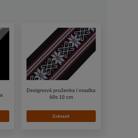
Designová pruženka / vsadka
na
šíře 10 cm
Zobrazit