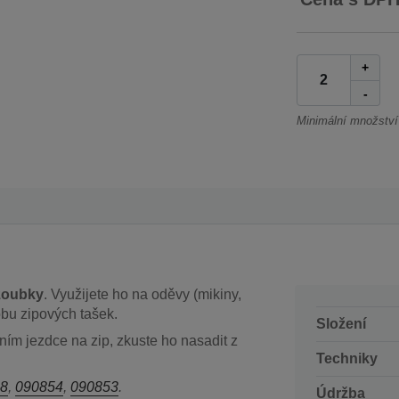
+
-
Minimální množství
zoubky
. Využijete ho na oděvy (mikiny,
obu zipových tašek.
Složení
m jezdce na zip, zkuste ho nasadit z
Techniky
8
,
090854
,
090853
.
Údržba