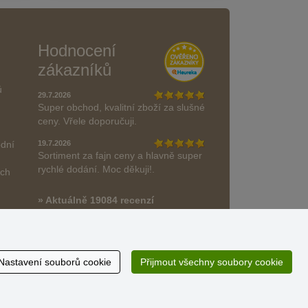
Hodnocení
zákazníků
ů
29.7.2026
Super obchod, kvalitní zboží za slušné
ceny. Vřele doporučuji.
odní
19.7.2026
Sortiment za fajn ceny a hlavně super
rychlé dodání. Moc děkuji!.
ách
» Aktuálně 19084 recenzí
* Recenze neověřujeme
Nastavení souborů cookie
Přijmout všechny soubory cookie