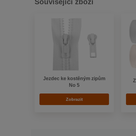
Související zboží
Jezdec ke kostěným zipům
Z
No 5
Zobrazit