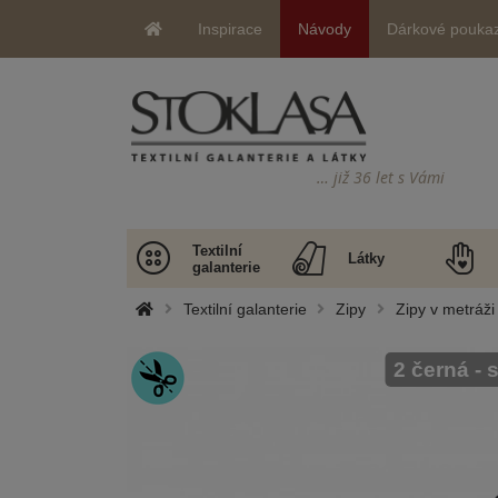
Inspirace
Návody
Dárkové pouka
… již 36 let s Vámi
Textilní
Látky
galanterie
Textilní galanterie
Zipy
Zipy v metráži
2 černá - 