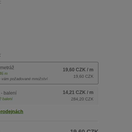
:
:
 metráž
19,60 CZK
/ m
46
m
19,60 CZK
e vám požadované množství
14,21 CZK
/ m
- balení
2
balení
284,20 CZK
prodejnách
H
19,60 CZK