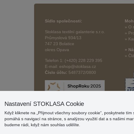
Sídlo společnosti:
Mohl
» O 
Stoklasa textilní galanterie s.r.o.
» Pr
Průmyslová 934/13
» Ka
747 23 Bolatice
okres Opava
» Ná
» Čl
Telefon 1: (+420) 228 229 395
E-mail: eshop@stoklasa.cz
Číslo účtu:
5487372/0800
Nastavení STOKLASA Cookie
Když kliknete na „Přijmout všechny soubory cookie“, poskytnete tím 
pomáhá s navigací na stránce, s analýzou využití dat a s našimi m
budeme rádi, když nám souhlas udělíte.