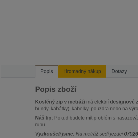
Popis
Hromadný nákup
Dotazy
Popis zboží
Kostěný zip v metráži
má efektní
designové 
bundy, kabátky), kabelky, pouzdra nebo na výr
Náš tip:
Pokud budete mít problém s nasazování
rubu.
Vyzkoušeli jsme:
Na metráž sedí jezdci
07026