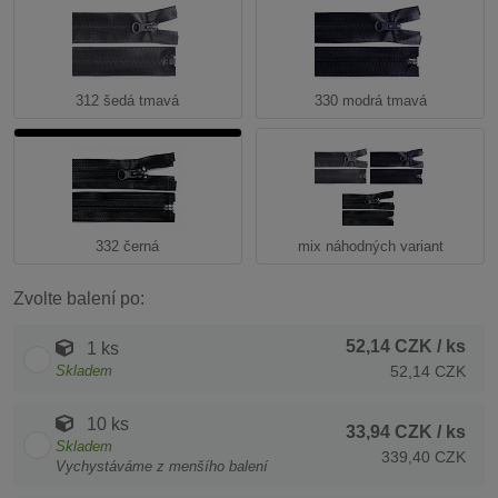
312 šedá tmavá
330 modrá tmavá
332 černá
mix náhodných variant
Zvolte balení po:
52,14 CZK
/ ks
1 ks
Skladem
52,14 CZK
10 ks
33,94 CZK
/ ks
Skladem
339,40 CZK
Vychystáváme z menšího balení