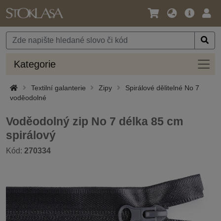
Jazyk
Hlavní
Přihl
/
nabídka
Měna
Kateg
Kategorie
Textilní galanterie
Zipy
Spirálové dělitelné No 7
voděodolné
Voděodolný zip No 7 délka 85 cm
spirálový
Kód:
270334