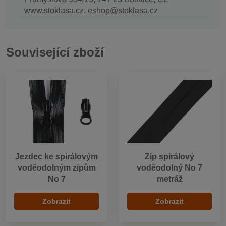
www.stoklasa.cz, eshop@stoklasa.cz
Související zboží
Jezdec ke spirálovým
Zip spirálový
voděodolným zipům
voděodolný No 7
No 7
metráž
Zobrazit
Zobrazit