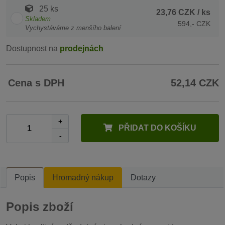
25 ks
23,76 CZK
/ ks
Skladem
594,- CZK
Vychystáváme z menšího balení
Dostupnost na
prodejnách
Cena s DPH
52,14 CZK
+
PŘIDAT DO KOŠÍKU
-
Popis
Hromadný nákup
Dotazy
Popis zboží