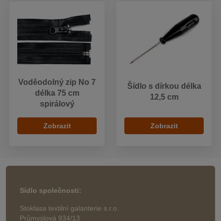
Voděodolný zip No 7
Šídlo s dírkou délka
délka 75 cm
12,5 cm
spirálový
Zobrazit
Zobrazit
Sídlo společnosti:
Stoklasa textilní galanterie s.r.o.
Průmyslová 934/13