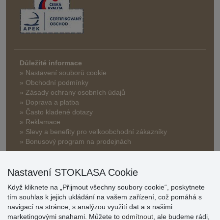
Důležité informace
» Nastavení souborů cookie
» Obchodní podmínky
» Zásady ochrany osobních údajů
» Doprava a platba
» Často kladené dotazy
» Reklamace
» Slevy a benefity pro velkoobchodní zákazníky
» Bonusový program na prodejnách
Nastavení STOKLASA Cookie
Když kliknete na „Přijmout všechny soubory cookie“, poskytnete
tím souhlas k jejich ukládání na vašem zařízení, což pomáhá s
navigací na stránce, s analýzou využití dat a s našimi
Hodnocení
marketingovými snahami. Můžete to
odmítnout
, ale budeme rádi,