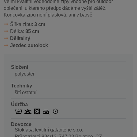
Velmi kvalitní voděodolné zipy vhodné pro outdoor
oblečení, u kterého předpokládáme vyšší zátěž.
Koncovka zipu není plastová, ani v barvě.
Šířka zipu:
3 cm
Délka:
85 cm
Dělitelný
Jezdec autolock
Složení
polyester
Techniky
šití ostatní
Údržba
Dovozce
Stoklasa textilní galanterie s.r.o.
Průmyslová 934/13, 747 23 Bolatice, CZ