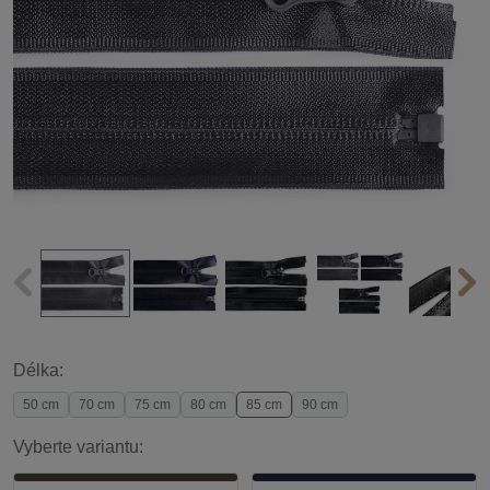
Délka:
50 cm
70 cm
75 cm
80 cm
85 cm
90 cm
Vyberte variantu: