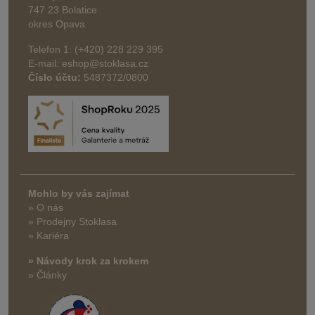
747 23 Bolatice
okres Opava
Telefon 1: (+420) 228 229 395
E-mail: eshop@stoklasa.cz
Číslo účtu:
5487372/0800
Mohlo by vás zajímat
» O nás
» Prodejny Stoklasa
» Kariéra
» Návody krok za krokem
» Články