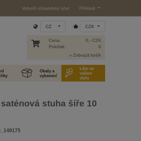
Vytvořit uživatelský účet
Přihlásit
CZ
CZK
Cena:
0,- CZK
Položek:
0
» Zobrazit košík
Léto ve
ní
Obaly a
vašem
lňky
vybavení
stylu
saténová stuha šíře 10
6_149175