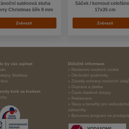
ánoční saténová stuha
Sáček / kornout celofán
rry Christmas šíře 9 mm
17x35 cm
Zobrazit
Zobrazit
o by vás zajímat
Důležité informace
nás
» Nastavení souborů cookie
odejny Stoklasa
» Obchodní podmínky
riéra
» Zásady ochrany osobních údaj
» Doprava a platba
vody krok za krokem
» Často kladené dotazy
ánky
» Reklamace
» Slevy a benefity pro velkoobch
zákazníky
» Bonusový program na prodejn