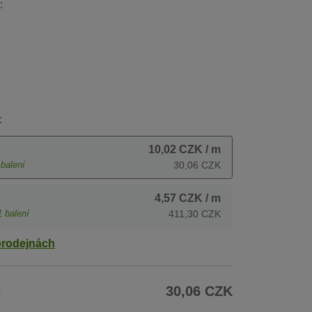
:
:
10,02 CZK
/ m
balení
30,06 CZK
4,57 CZK
/ m
1
balení
411,30 CZK
prodejnách
H
30,06 CZK