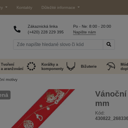
zy
Kontakty
Důležité informace
Zákaznická linka
Po - Ne: 8:00 - 20:00
(+420) 228 229 395
Napište nám
Tvoření
Korálky a
Mód
Bižuterie
a aranžování
komponenty
dop
ční motivy
Vánoční 
ená
mm
Kód:
430822_26833