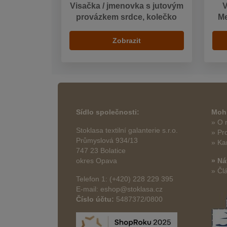
Visačka / jmenovka s jutovým
V
provázkem srdce, kolečko
Me
Zobrazit
Sídlo společnosti:
Mohl
» O 
Stoklasa textilní galanterie s.r.o.
» Pr
Průmyslová 934/13
» Ka
747 23 Bolatice
okres Opava
» Ná
» Čl
Telefon 1: (+420) 228 229 395
E-mail: eshop@stoklasa.cz
Číslo účtu:
5487372/0800