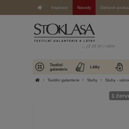
Inspirace
Návody
Dárkové pouka
… již 36 let s Vámi
Textilní
Látky
galanterie
Textilní galanterie
Stuhy
Stuhy - váno
1 červ