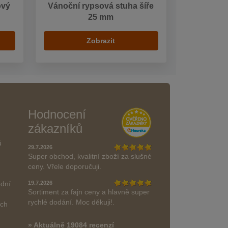
ový
Vánoční rypsová stuha šíře
25 mm
Zobrazit
Hodnocení
zákazníků
ů
29.7.2026
Super obchod, kvalitní zboží za slušné
ceny. Vřele doporučuji.
odní
19.7.2026
Sortiment za fajn ceny a hlavně super
rychlé dodání. Moc děkuji!.
ách
» Aktuálně 19084 recenzí