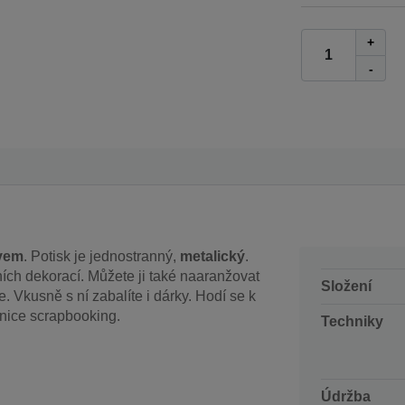
+
-
ivem
. Potisk je jednostranný,
metalický
.
ích dekorací. Můžete ji také naaranžovat
Složení
 Vkusně s ní zabalíte i dárky. Hodí se k
hnice scrapbooking.
Techniky
Údržba