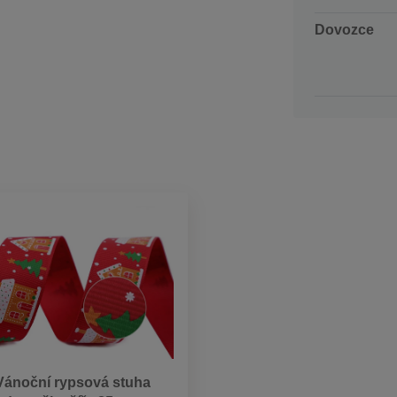
Dovozce
Vánoční rypsová stuha