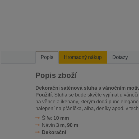
Popis
Hromadný nákup
Dotazy
Popis zboží
Dekorační saténová stuha s vánočním mot
Použití:
Stuha se bude skvěle vyjímat u vánočn
na věnce a ikebany, kterým dodá punc elegance.
nalepení na přáníčka, alba, deníky apod. v tec
Šíře:
10 mm
Návin
3 m, 90 m
Dekorační