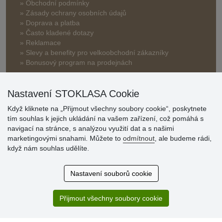
» Obchodní podmínky
» Zásady ochrany osobních údajů
» Doprava a platba
» Často kladené dotazy
» Reklamace
» Slevy a benefity pro velkoobchodní zákazníky
» Bonusový program na prodejnách
Nastavení STOKLASA Cookie
Když kliknete na „Přijmout všechny soubory cookie“, poskytnete
tím souhlas k jejich ukládání na vašem zařízení, což pomáhá s
navigací na stránce, s analýzou využití dat a s našimi
Hodnocení
marketingovými snahami. Můžete to
odmítnout
, ale budeme rádi,
zákazníků
když nám souhlas udělíte.
29.7.2026
Nastavení souborů cookie
Super obchod, kvalitní zboží za slušné ceny. Vřele
doporučuji.
Přijmout všechny soubory cookie
19.7.2026
Sortiment za fajn ceny a hlavně super rychlé dodání. Moc
děkuji!.