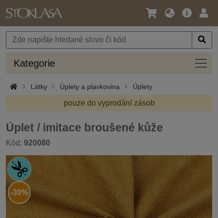
Jazyk
Hlavní
Přihl
/
nabídka
Měna
Kateg
Kategorie
Látky
Úplety a plavkovina
Úplety
pouze do vyprodání zásob
Úplet / imitace broušené kůže
Kód:
920080
-30%