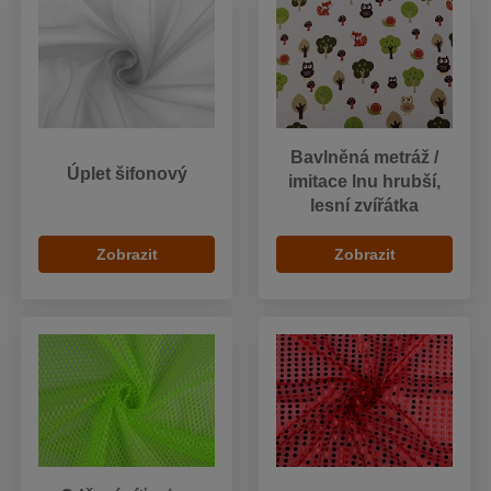
Bavlněná metráž /
Úplet šifonový
imitace lnu hrubší,
lesní zvířátka
Zobrazit
Zobrazit