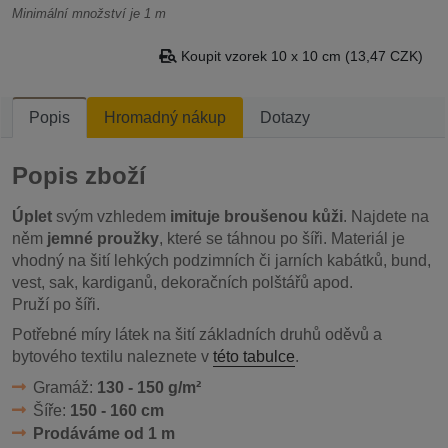
Minimální množství je 1 m
Koupit vzorek 10 x 10 cm (13,47 CZK)
Popis
Hromadný nákup
Dotazy
Popis zboží
Úplet
svým vzhledem
imituje broušenou kůži
. Najdete na
něm
jemné proužky
, které se táhnou po šíři. Materiál je
vhodný na šití lehkých podzimních či jarních kabátků, bund,
vest, sak, kardiganů, dekoračních polštářů apod.
Pruží po šíři.
Potřebné míry látek na šití základních druhů oděvů a
bytového textilu naleznete v
této tabulce
.
Gramáž:
130 - 150 g/m²
Šíře:
150 - 160 cm
Prodáváme od 1 m