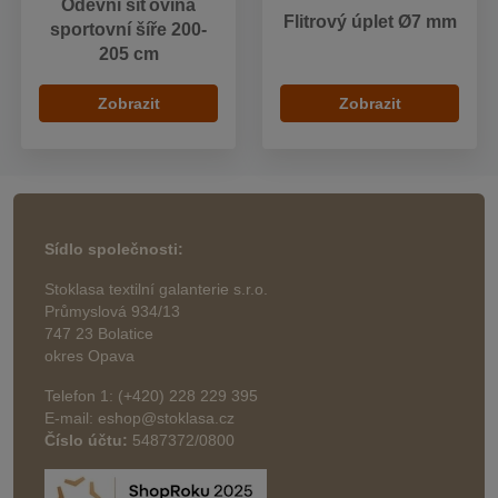
Oděvní síťovina
Flitrový úplet Ø7 mm
sportovní šíře 200-
205 cm
Zobrazit
Zobrazit
Sídlo společnosti:
Stoklasa textilní galanterie s.r.o.
Průmyslová 934/13
747 23 Bolatice
okres Opava
Telefon 1: (+420) 228 229 395
E-mail: eshop@stoklasa.cz
Číslo účtu:
5487372/0800