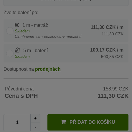
Zvolte balení po:
1 m - metráž
111,30 CZK
/ m
Skladem
111,30 CZK
Ustřihneme vám požadované množství
100,17 CZK
/ m
5 m - balení
Skladem
500,85 CZK
Dostupnost na
prodejnách
Původní cena
158,99 CZK
Cena s DPH
111,30 CZK
+
PŘIDAT DO KOŠÍKU
-