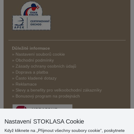
Důležité informace
» Nastavení souborů cookie
» Obchodní podmínky
» Zásady ochrany osobních údajů
» Doprava a platba
» Často kladené dotazy
» Reklamace
» Slevy a benefity pro velkoobchodní zákazníky
» Bonusový program na prodejnách
Nastavení STOKLASA Cookie
Když kliknete na „Přijmout všechny soubory cookie“, poskytnete