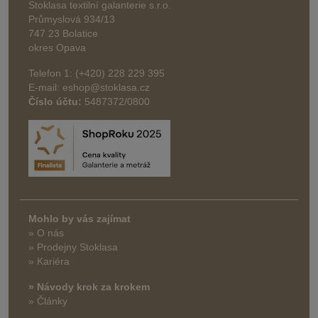
Stoklasa textilní galanterie s.r.o.
Průmyslová 934/13
747 23 Bolatice
okres Opava
Telefon 1: (+420) 228 229 395
E-mail: eshop@stoklasa.cz
Číslo účtu:
5487372/0800
Mohlo by vás zajímat
» O nás
» Prodejny Stoklasa
» Kariéra
» Návody krok za krokem
» Články