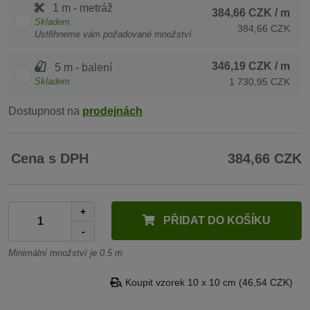
1 m - metráž
384,66 CZK
/ m
Skladem
384,66 CZK
Ustřihneme vám požadované množství
346,19 CZK
/ m
5 m - balení
Skladem
1 730,95 CZK
Dostupnost na
prodejnách
Cena s DPH
384,66 CZK
+
PŘIDAT DO KOŠÍKU
-
Minimální množství je 0.5 m
Koupit vzorek 10 x 10 cm (46,54 CZK)