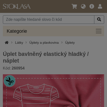
Jazyk
Hlavní
Přihl
/
nabídka
Měna
Kateg
Kategorie
Látky
Úplety a plavkovina
Úplety
Úplet bavlněný elastický hladký /
náplet
Kód:
260954