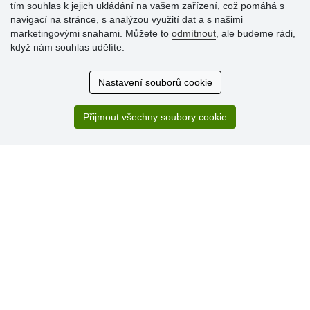
tím souhlas k jejich ukládání na vašem zařízení, což pomáhá s
Hodnocení
navigací na stránce, s analýzou využití dat a s našimi
zákazníků
marketingovými snahami. Můžete to
odmítnout
, ale budeme rádi,
když nám souhlas udělíte.
29.7.2026
Super obchod, kvalitní zboží za slušné ceny. Vřele
Nastavení souborů cookie
doporučuji.
19.7.2026
Přijmout všechny soubory cookie
Sortiment za fajn ceny a hlavně super rychlé dodání. Moc
děkuji!.
» Aktuálně 19084 recenzí
* Recenze neověřujeme