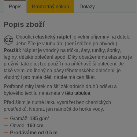
Popis
Hromadný nákup
Dotazy
Popis zboží
Oboulící
elastický náplet
je velmi příjemný na dotek.
Jeho šíře je v tubuláru (není střižen po obvodu).
Použití:
Náplet je vhodný na trička, šaty, tuniky, šortky,
legíny, dětské oblečení apod. Díky obsaženému elastanu je
pružný, takže jej lze použít i na přiléhavější oblečení. Je
také velmi oblíbený na pásy těhotenského oblečení, je
vhodný i pro malé děti, náplet má certifikát.
Potřebné míry látek na šití základních druhů oděvů a
bytového textilu naleznete v
této tabulce
.
Před šitím je nutné látku vysrážet bez chemických
prostředků. Neprat, jen namočit do horké vody.
Gramáž:
185 g/m²
Obvod:
160 cm
Prodáváme od 0.5 m