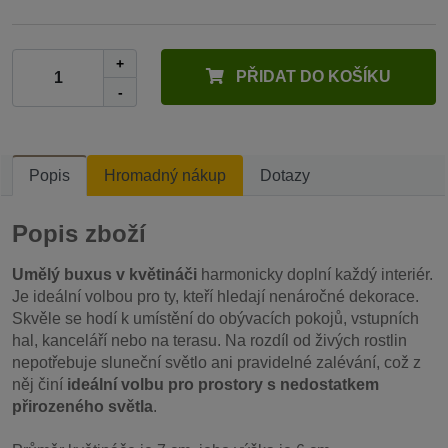
+
PŘIDAT DO KOŠÍKU
-
Popis
Hromadný nákup
Dotazy
Popis zboží
Umělý buxus v květináči
harmonicky doplní každý interiér.
Je ideální volbou pro ty, kteří hledají nenáročné dekorace.
Skvěle se hodí k umístění do obývacích pokojů, vstupních
hal, kanceláří nebo na terasu. Na rozdíl od živých rostlin
nepotřebuje sluneční světlo ani pravidelné zalévání, což z
něj činí
ideální volbu pro prostory s nedostatkem
přirozeného světla
.