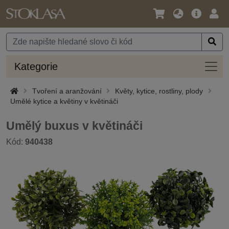
Jazyk
Hlavní
Přihl
/
nabídka
Měna
Kateg
Kategorie
Tvoření a aranžování
Květy, kytice, rostliny, plody
Umělé kytice a květiny v květináči
Umělý buxus v květináči
Kód:
940438