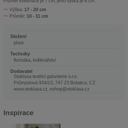
Průměr květináče je 7 cm, jeho výška je 6 cm.
Výška:
17 - 20 cm
Průměr:
10 - 11 cm
Složení
plast
Techniky
floristika, květinářství
Dodavatel
Stoklasa textilní galanterie s.r.o.
Průmyslová 934/13, 747 23 Bolatice, CZ
www.stoklasa.cz, eshop@stoklasa.cz
Inspirace