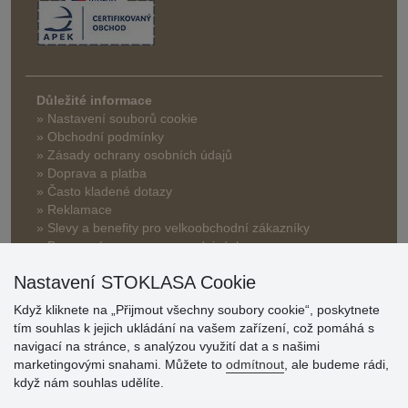
Důležité informace
» Nastavení souborů cookie
» Obchodní podmínky
» Zásady ochrany osobních údajů
» Doprava a platba
» Často kladené dotazy
» Reklamace
» Slevy a benefity pro velkoobchodní zákazníky
» Bonusový program na prodejnách
Nastavení STOKLASA Cookie
Když kliknete na „Přijmout všechny soubory cookie“, poskytnete
tím souhlas k jejich ukládání na vašem zařízení, což pomáhá s
navigací na stránce, s analýzou využití dat a s našimi
marketingovými snahami. Můžete to
odmítnout
, ale budeme rádi,
Hodnocení
když nám souhlas udělíte.
zákazníků