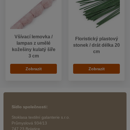
Všívací lemovka /
Floristický plastový
lampas z umělé
stonek / drát délka 20
kožešiny kulatý šíře
cm
3 cm
Zobrazit
Zobrazit
Sídlo společnosti:
Stoklasa textilní galanterie s.r.o.
Průmyslová 934/13
747 23 Bolatice