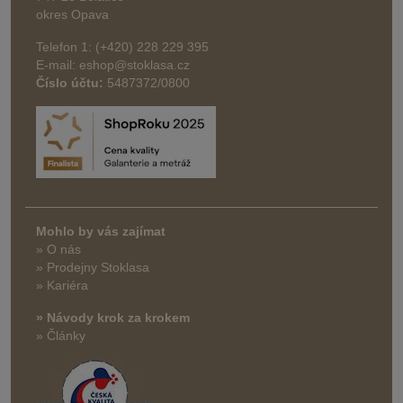
okres Opava
Telefon 1: (+420) 228 229 395
E-mail: eshop@stoklasa.cz
Číslo účtu:
5487372/0800
Mohlo by vás zajímat
» O nás
» Prodejny Stoklasa
» Kariéra
» Návody krok za krokem
» Články