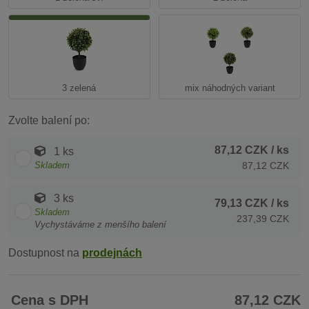
3 zelená
mix náhodných variant
Zvolte balení po:
87,12 CZK
/ ks
1 ks
Skladem
87,12 CZK
3 ks
79,13 CZK
/ ks
Skladem
237,39 CZK
Vychystáváme z menšího balení
Dostupnost na
prodejnách
Cena s DPH
87,12 CZK