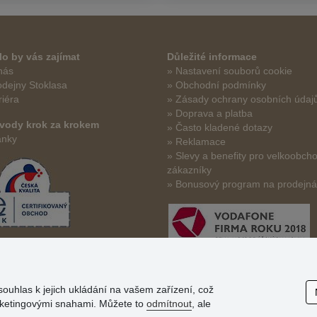
o by vás zajímat
Důležité informace
nás
» Nastavení souborů cookie
odejny Stoklasa
» Obchodní podmínky
riéra
» Zásady ochrany osobních údaj
» Doprava a platba
vody krok za krokem
» Často kladené dotazy
ánky
» Reklamace
» Slevy a benefity pro velkoobch
zákazníky
» Bonusový program na prodejn
souhlas k jejich ukládání na vašem zařízení, což
arketingovými snahami. Můžete to
odmítnout
, ale