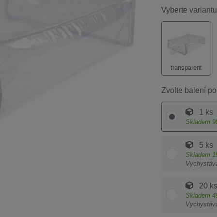
Vyberte variantu
transparent
Zvolte balení po
1 ks
Skladem
9
5 ks
Skladem
1
Vychystáv
20 k
Skladem
4
Vychystáv