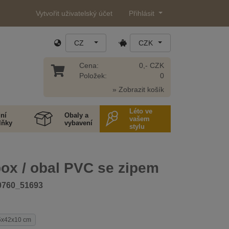
Vytvořit uživatelský účet
Přihlásit
CZ
CZK
Cena:
0,- CZK
Položek:
0
» Zobrazit košík
Léto ve
ní
Obaly a
vašem
lňky
vybavení
stylu
ox / obal PVC se zipem
0760_51693
5x42x10 cm