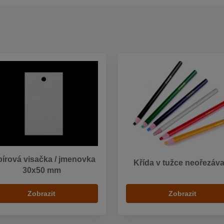
írová visačka / jmenovka
Křída v tužce neořezáva
30x50 mm
Zobrazit
Zobrazit