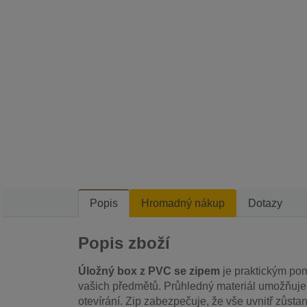
Popis
Hromadný nákup
Dotazy
Popis zboží
Úložný box z PVC se zipem
je praktickým po
vašich předmětů. Průhledný materiál umožňuj
otevírání. Zip zabezpečuje, že vše uvnitř zůst