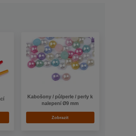
Kabošony / půlperle / perly k
cí
nalepení Ø9 mm
Zobrazit