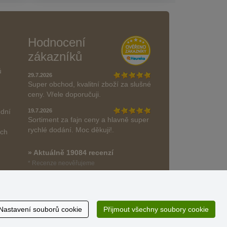
Hodnocení
zákazníků
ů
29.7.2026
Super obchod, kvalitní zboží za slušné
ceny. Vřele doporučuji.
odní
19.7.2026
Sortiment za fajn ceny a hlavně super
rychlé dodání. Moc děkuji!.
ách
» Aktuálně 19084 recenzí
* Recenze neověřujeme
Nastavení souborů cookie
Přijmout všechny soubory cookie