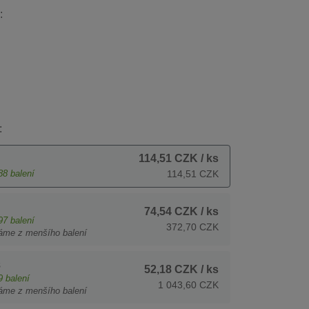
:
:
114,51 CZK
/ ks
88
balení
114,51 CZK
74,54 CZK
/ ks
97
balení
372,70 CZK
áme z menšího balení
s
52,18 CZK
/ ks
9
balení
1 043,60 CZK
áme z menšího balení