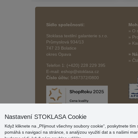
Sídlo společnosti:
Mohl
» O 
Stoklasa textilní galanterie s.r.o.
» Pr
Průmyslová 934/13
» Ka
747 23 Bolatice
okres Opava
» Ná
» Čl
Telefon 1: (+420) 228 229 395
E-mail: eshop@stoklasa.cz
Číslo účtu:
5487372/0800
Nastavení STOKLASA Cookie
Když kliknete na „Přijmout všechny soubory cookie“, poskytnete tím 
pomáhá s navigací na stránce, s analýzou využití dat a s našimi m