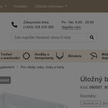
zy
Kontakty
Důležité informace
Zákaznická linka
Po - Ne: 8:00 - 20:00
(+420) 228 229 395
Napište nám
Tvoření
Korálky a
Mód
Bižuterie
a aranžování
komponenty
dop
galanterii
Pvc obaly, tuby, cívky a karty
Úložný b
rent
Kód:
090507_9
Rozměry:
28x35x9 cm
34,