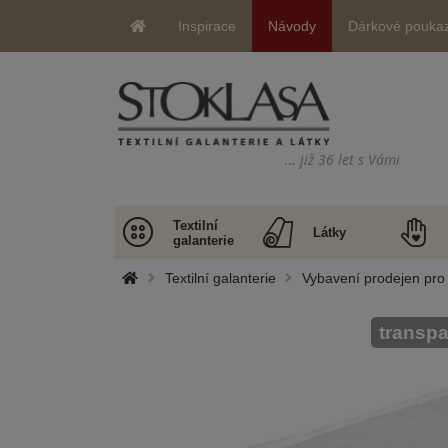
Inspirace
Návody
Dárkové pouka
… již 36 let s Vámi
Textilní
Látky
galanterie
Textilní galanterie
Vybavení prodejen pro 
transpa