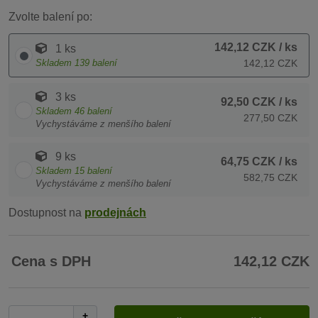
Zvolte balení po:
142,12 CZK
/ ks
1 ks
Skladem
139
balení
142,12 CZK
3 ks
92,50 CZK
/ ks
Skladem
46
balení
277,50 CZK
Vychystáváme z menšího balení
9 ks
64,75 CZK
/ ks
Skladem
15
balení
582,75 CZK
Vychystáváme z menšího balení
Dostupnost na
prodejnách
Cena s DPH
142,12 CZK
+