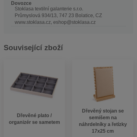
Dovozce
Stoklasa textilní galanterie s.r.o.
Průmyslová 934/13, 747 23 Bolatice, CZ
www.stoklasa.cz, eshop@stoklasa.cz
Související zboží
Dřevěný stojan se
Dřevěné plato /
semišem na
organizér se sametem
náhrdelníky a řetízky
17x25 cm