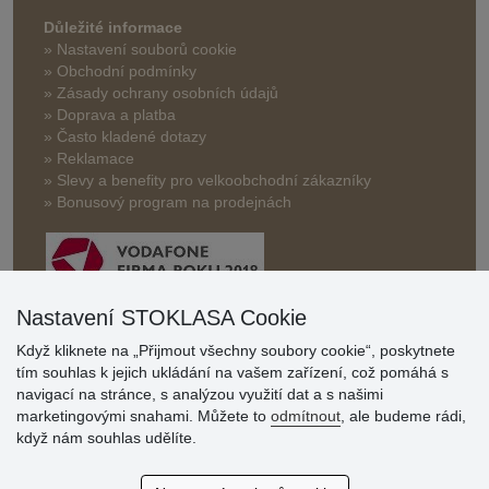
Důležité informace
» Nastavení souborů cookie
» Obchodní podmínky
» Zásady ochrany osobních údajů
» Doprava a platba
» Často kladené dotazy
» Reklamace
» Slevy a benefity pro velkoobchodní zákazníky
» Bonusový program na prodejnách
Nastavení STOKLASA Cookie
Když kliknete na „Přijmout všechny soubory cookie“, poskytnete
Hodnocení
tím souhlas k jejich ukládání na vašem zařízení, což pomáhá s
zákazníků
navigací na stránce, s analýzou využití dat a s našimi
marketingovými snahami. Můžete to
odmítnout
, ale budeme rádi,
29.7.2026
když nám souhlas udělíte.
Super obchod, kvalitní zboží za slušné ceny. Vřele
doporučuji.