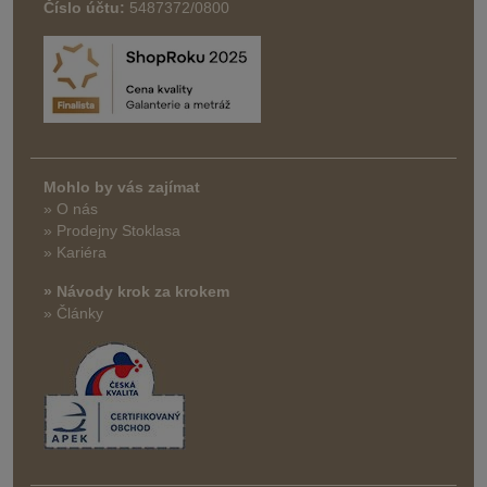
Číslo účtu:
5487372/0800
Mohlo by vás zajímat
» O nás
» Prodejny Stoklasa
» Kariéra
» Návody krok za krokem
» Články