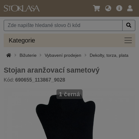
Jazyk
Hlavní
Přihl
/
nabídka
Měna
Kateg
Kategorie
Bižuterie
Vybavení prodejen
Dekolty, torza, plata
Stojan aranžovací sametový
Kód:
690655_113867_9028
1 černá