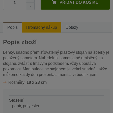
PŘIDAT DO KOŠÍKU
-
Popis
Hromadný nákup
Dotazy
Popis zboží
Lehký, snadno přemisťovatelný plastový stojan na šperky je
potažený sametem. Náhrdelník samostatně umístěný na
stojanu, zvlášť s tmavým podkladem, vždy upoutává
pozornost. Manipulace se stojanem je velmi snadná, takže
můžeme každý den prezentaci měnit a vzbudit zájem.
Rozměry:
18 x 23 cm
Složení
papír, polyester