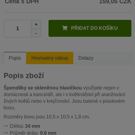
Cena s DPH
159,05 CZK
+
PŘIDAT DO KOŠÍKU
-
Popis
Hromadný nákup
Dotazy
Popis zboží
Špendlíky se skleněnou hlavičkou
využijete nejen v
domácnosti a kanceláři, ale i v květinářství při aranžování
živých květů nebo v krejčovství. Jsou balené v plastovém
boxu.
Rozměry boxu jsou 10,5 x 10,5 x 1,8 cm.
Délka:
34 mm
Průměr drátu:
0,6 mm