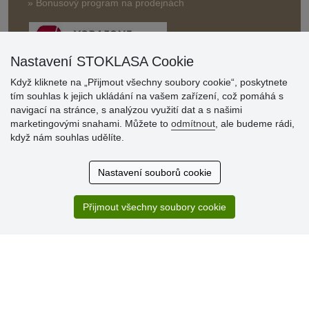
» Bonusový program na prodejnách
Nastavení STOKLASA Cookie
Když kliknete na „Přijmout všechny soubory cookie“, poskytnete
tím souhlas k jejich ukládání na vašem zařízení, což pomáhá s
Hodnocení
navigací na stránce, s analýzou využití dat a s našimi
zákazníků
marketingovými snahami. Můžete to
odmítnout
, ale budeme rádi,
když nám souhlas udělíte.
29.7.2026
Super obchod, kvalitní zboží za slušné ceny. Vřele
Nastavení souborů cookie
doporučuji.
19.7.2026
Přijmout všechny soubory cookie
Sortiment za fajn ceny a hlavně super rychlé dodání. Moc
děkuji!.
» Aktuálně 19084 recenzí
* Recenze neověřujeme