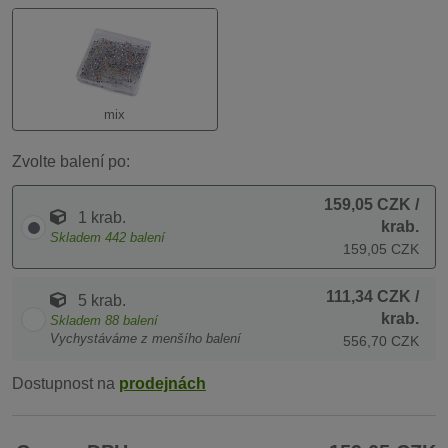
mix
Zvolte balení po:
159,05 CZK
/
1 krab.
krab.
Skladem
442
balení
159,05 CZK
111,34 CZK
/
5 krab.
krab.
Skladem
88
balení
Vychystáváme z menšího balení
556,70 CZK
Dostupnost na
prodejnách