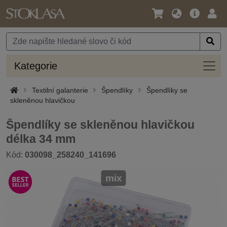
Jazyk
Hlavní
Přihl
/
nabídka
Měna
Kateg
Kategorie
Textilní galanterie
Špendlíky
Špendlíky se
skleněnou hlavičkou
Špendlíky se skleněnou hlavičkou
délka 34 mm
Kód:
030098_258240_141696
mix