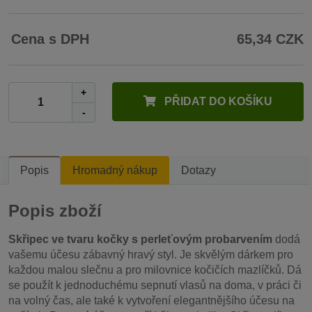
Cena s DPH
65,34 CZK
+
PŘIDAT DO KOŠÍKU
-
Popis
Hromadný nákup
Dotazy
Popis zboží
Skřipec ve tvaru kočky s perleťovým probarvením
dodá
vašemu účesu zábavný hravý styl. Je skvělým dárkem pro
každou malou slečnu a pro milovnice kočičích mazlíčků. Dá
se použít k jednoduchému sepnutí vlasů na doma, v práci či
na volný čas, ale také k vytvoření elegantnějšího účesu na