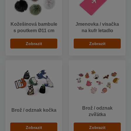
Kožešinová bambule
Jmenovka / visačka
s poutkem Ø11 cm
na kufr letadlo
Zobrazit
Zobrazit
Brož / odznak
Brož / odznak kočka
zvířátka
Zobrazit
Zobrazit