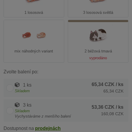
1 lososová
3 lososová světlá
mix náhodných variant
2 béžová tmavá
vyprodáno
Zvolte balení po:
65,34 CZK
/ ks
1 ks
Skladem
65,34 CZK
3 ks
53,36 CZK
/ ks
Skladem
160,08 CZK
Vychystáváme z menšího balení
Dostupnost na
prodejnách