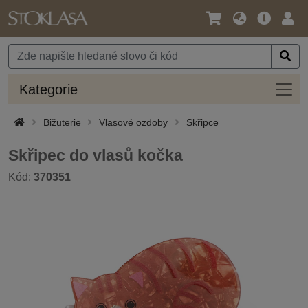
Jazyk
Hlavní
Přihl
/
nabídka
Měna
Kateg
Kategorie
Bižuterie
Vlasové ozdoby
Skřipce
Skřipec do vlasů kočka
Kód:
370351