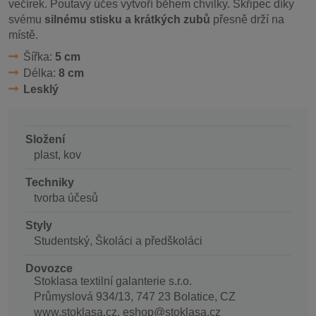
večírek. Poutavý účes vytvoří během chvilky. Skřipec díky
svému
silnému stisku a krátkých zubů
přesně drží na
místě.
Šířka:
5 cm
Délka:
8 cm
Lesklý
Složení
plast, kov
Techniky
tvorba účesů
Styly
Studentský, Školáci a předškoláci
Dovozce
Stoklasa textilní galanterie s.r.o.
Průmyslová 934/13, 747 23 Bolatice, CZ
www.stoklasa.cz, eshop@stoklasa.cz