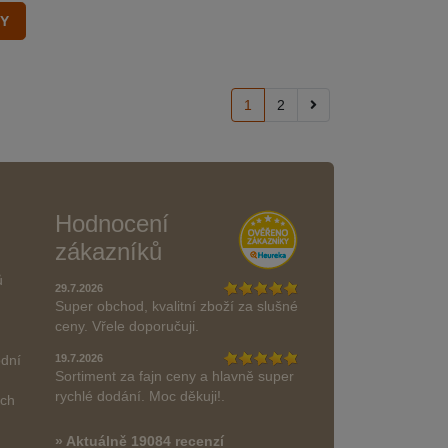
1
2
Hodnocení
zákazníků
ů
29.7.2026
Super obchod, kvalitní zboží za slušné
ceny. Vřele doporučuji.
odní
19.7.2026
Sortiment za fajn ceny a hlavně super
rychlé dodání. Moc děkuji!.
ách
» Aktuálně 19084 recenzí