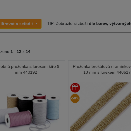
TIP: Zobrazte si zboží
dle barev, výtvarných
iltrovat a seřadit
azeno
1 -
12
z
14
obná pruženka s lurexem šíře 9
Pruženka brokátová / ramínkov
mm 440192
10 mm s lurexem 440617
-50%