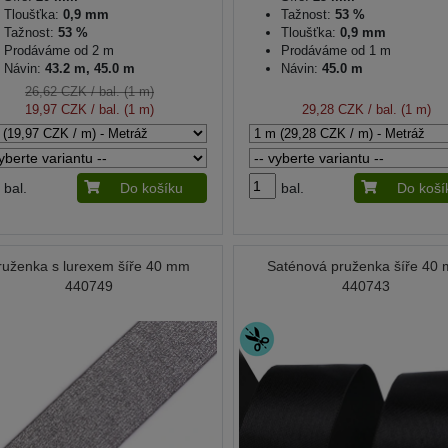
Tloušťka:
0,9 mm
Tažnost:
53 %
Tažnost:
53 %
Tloušťka:
0,9 mm
Prodáváme od 2 m
Prodáváme od 1 m
Návin:
43.2 m, 45.0 m
Návin:
45.0 m
26,62 CZK
/ bal. (1 m)
19,97 CZK
/ bal. (1 m)
29,28 CZK
/ bal. (1 m)
bal.
Do košíku
bal.
Do koší
ruženka s lurexem šíře 40 mm
Saténová pruženka šíře 40
440749
440743