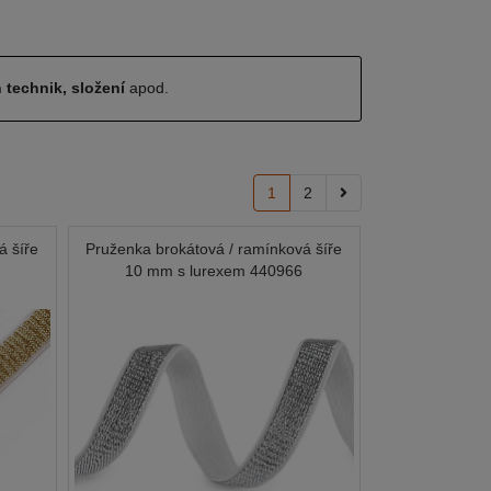
 technik, složení
apod.
1
2
á šíře
Pruženka brokátová / ramínková šíře
10 mm s lurexem 440966