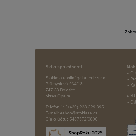
Zobr
Sídlo společnosti:
Mohl
» O 
Stoklasa textilní galanterie s.r.o.
» Pr
Průmyslová 934/13
» Ka
747 23 Bolatice
okres Opava
» Ná
» Čl
Telefon 1: (+420) 228 229 395
E-mail: eshop@stoklasa.cz
Číslo účtu:
5487372/0800