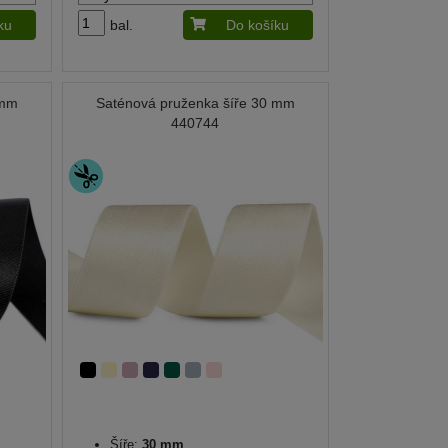
ku
bal.
Do košíku
 mm
Saténová pruženka šíře 30 mm
440744
Šíře:
30 mm