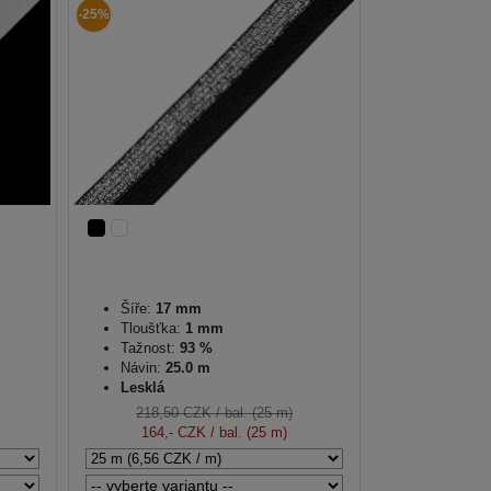
-25%
Šíře:
17 mm
Tloušťka:
1 mm
Tažnost:
93 %
Návin:
25.0 m
Lesklá
218,50 CZK
/ bal. (25 m)
164,- CZK
/ bal. (25 m)