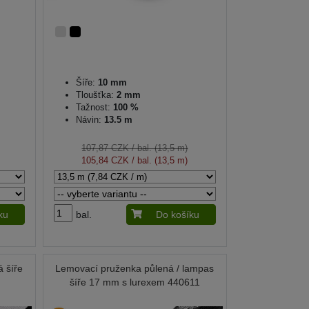
Šíře:
10 mm
Tloušťka:
2 mm
Tažnost:
100 %
Návin:
13.5 m
107,87 CZK
/ bal. (13,5 m)
105,84 CZK
/ bal. (13,5 m)
ku
bal.
Do košíku
 šíře
Lemovací pruženka půlená / lampas
šíře 17 mm s lurexem 440611