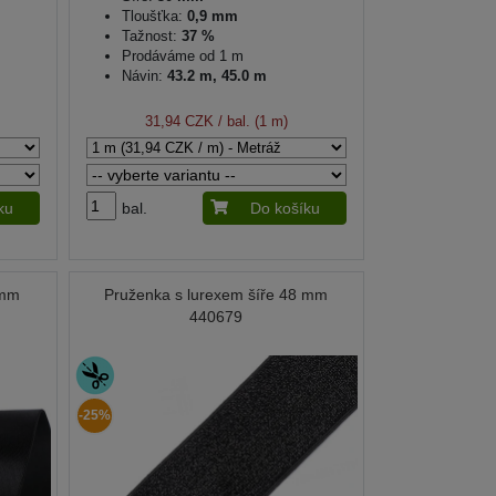
Tloušťka:
0,9 mm
Tažnost:
37 %
Prodáváme od 1 m
Návin:
43.2 m, 45.0 m
31,94 CZK
/ bal. (1 m)
ku
bal.
Do košíku
 mm
Pruženka s lurexem šíře 48 mm
440679
-25%