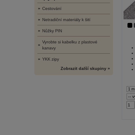
Cestování
Netradiční materiály k šití
Nůžky PIN
Vyrobte si kabelku z plastové
kanavy
YKK zipy
Zobrazit další skupiny »