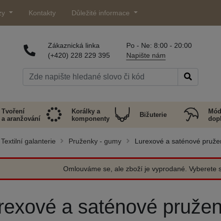
zy
Kontakty
Důležité informace
Zákaznická linka
Po - Ne: 8:00 - 20:00
(+420) 228 229 395
Napište nám
Tvoření
Korálky a
Mód
Bižuterie
a aranžování
komponenty
dop
Textilní galanterie
Pruženky - gumy
Lurexové a saténové pruže
Omlouváme se, ale zboží je vyprodané. Vyberete si
rexové a saténové pruže