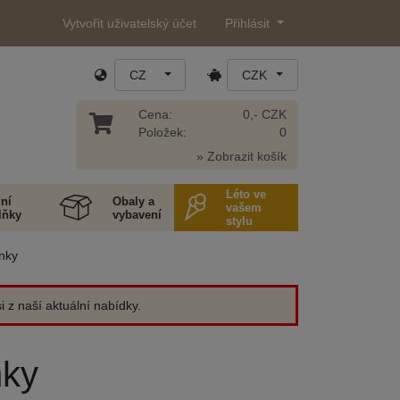
Vytvořit uživatelský účet
Přihlásit
CZ
CZK
Cena:
0,- CZK
Položek:
0
» Zobrazit košík
Léto ve
ní
Obaly a
vašem
lňky
vybavení
stylu
nky
 z naší aktuální nabídky.
nky