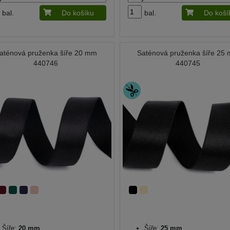
bal.
Do košíku
bal.
Do koší
aténová pruženka šíře 20 mm
Saténová pruženka šíře 25
440746
440745
Šíře:
20 mm
Šíře:
25 mm