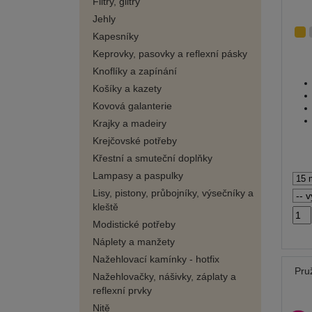
Flitry, glitry
Jehly
Kapesníky
Keprovky, pasovky a reflexní pásky
Knoflíky a zapínání
Košíky a kazety
Kovová galanterie
Krajky a madeiry
Krejčovské potřeby
Křestní a smuteční doplňky
Lampasy a paspulky
Lisy, pistony, průbojníky, výsečníky a
kleště
Modistické potřeby
Náplety a manžety
Nažehlovací kamínky - hotfix
Pru
Nažehlovačky, nášivky, záplaty a
reflexní prvky
Nitě