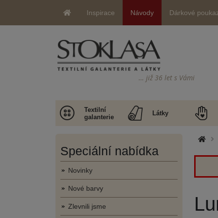
Inspirace
Návody
Dárkové pouka
… již 36 let s Vámi
Textilní
Látky
galanterie
Speciální nabídka
Novinky
Nové barvy
Lu
Zlevnili jsme