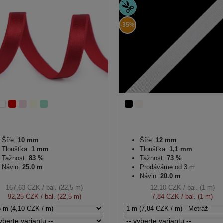
-35%
Šíře:
10 mm
Šíře:
12 mm
Tloušťka:
1 mm
Tloušťka:
1,1 mm
Tažnost:
83 %
Tažnost:
73 %
Návin:
25.0 m
Prodáváme od 3 m
Návin:
20.0 m
167,63 CZK
/ bal. (22,5 m)
12,10 CZK
/ bal. (1 m)
92,25 CZK
/ bal. (22,5 m)
7,84 CZK
/ bal. (1 m)