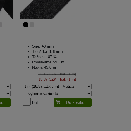
Šíře:
48 mm
Tloušťka:
1,8 mm
Tažnost:
87 %
Prodáváme od 1 m
Návin:
45.0 m
25,16 CZK
/ bal. (1 m)
18,87 CZK
/ bal. (1 m)
ku
bal.
Do košíku