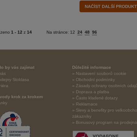
azeno
1 -
12
z
14
Na stránce:
12
24
48
96
o by vás zajímat
Důležité informace
nás
» Nastavení souborů cookie
odejny Stoklasa
» Obchodní podmínky
riéra
» Zásady ochrany osobních údaj
» Doprava a platba
vody krok za krokem
» Často kladené dotazy
ánky
» Reklamace
» Slevy a benefity pro velkoobch
zákazníky
» Bonusový program na prodejn