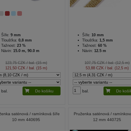
Šíře:
9 mm
Šíře:
10 mm
Tloušťka:
0,8 mm
Tloušťka:
1,5 mm
Tažnost:
23 %
Tažnost:
60 %
Návin:
15.0 m, 90.0 m
Návin:
12.5 m
123,75 CZK
/ bal. (15 m)
107,75 CZK
/ bal. (12,5 m)
121,50 CZK
/ bal. (15 m)
53,88 CZK
/ bal. (12,5 m)
bal.
Do košíku
bal.
Do koší
ženka saténová / ramínková šíře
Pruženka saténová / ramínková
10 mm 440695
12 mm 440725