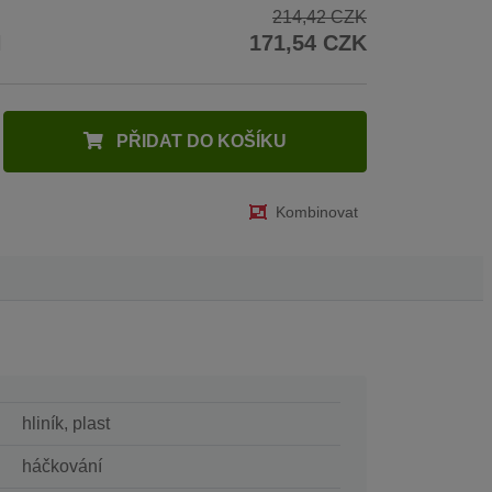
214,42 CZK
H
171,54 CZK
PŘIDAT DO KOŠÍKU
Kombinovat
hliník, plast
háčkování