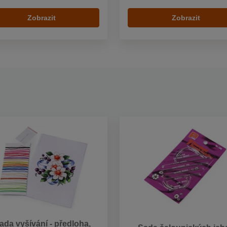
Zobrazit
Zobrazit
ada vyšívání - předloha,