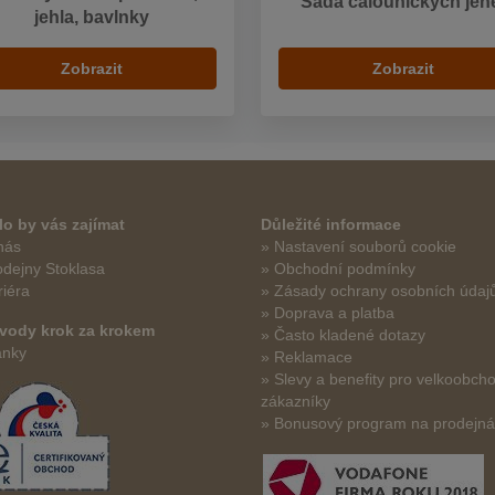
Sada čalounických jeh
jehla, bavlnky
Zobrazit
Zobrazit
o by vás zajímat
Důležité informace
nás
» Nastavení souborů cookie
odejny Stoklasa
» Obchodní podmínky
riéra
» Zásady ochrany osobních údaj
» Doprava a platba
vody krok za krokem
» Často kladené dotazy
ánky
» Reklamace
» Slevy a benefity pro velkoobch
zákazníky
» Bonusový program na prodejn