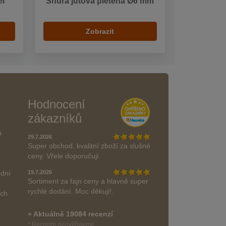
el
Šnůra jutová pletená Ø6 mm
Zobrazit
Hodnocení
zákazníků
ů
29.7.2026
Super obchod, kvalitní zboží za slušné
ceny. Vřele doporučuji.
odní
19.7.2026
Sortiment za fajn ceny a hlavně super
rychlé dodání. Moc děkuji!.
ách
» Aktuálně 19084 recenzí
* Recenze neověřujeme