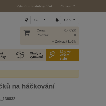
Vytvořit uživatelský účet
Přihlásit
CZ
CZK
Cena:
0,- CZK
Položek:
0
» Zobrazit košík
Léto ve
ní
Obaly a
vašem
lňky
vybavení
stylu
čků na háčkování
8_136832