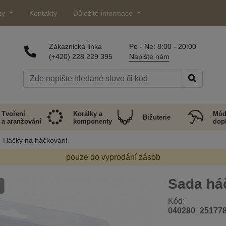
zy
Kontakty
Důležité informace
Zákaznická linka
Po - Ne: 8:00 - 20:00
(+420) 228 229 395
Napište nám
Tvoření
Korálky a
Mód
Bižuterie
a aranžování
komponenty
dop
Háčky na háčkování
pouze do vyprodání zásob
Sada há
Kód:
040280_25177