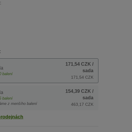
:
:
171,54 CZK
/
da
sada
0
balení
171,54 CZK
154,39 CZK
/
da
sada
6
balení
áme z menšího balení
463,17 CZK
prodejnách