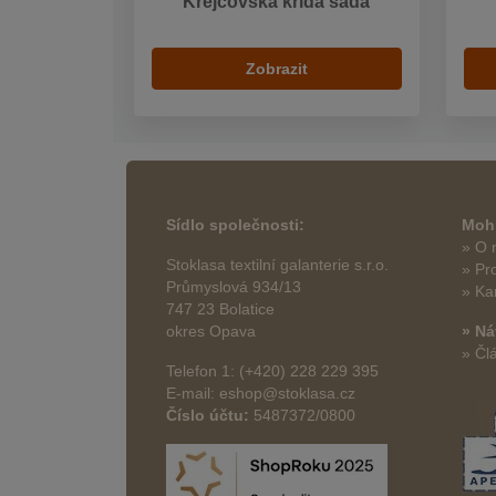
Krejčovská křída sada
Zobrazit
Sídlo společnosti:
Mohl
» O 
Stoklasa textilní galanterie s.r.o.
» Pr
Průmyslová 934/13
» Ka
747 23 Bolatice
okres Opava
» Ná
» Čl
Telefon 1: (+420) 228 229 395
E-mail: eshop@stoklasa.cz
Číslo účtu:
5487372/0800