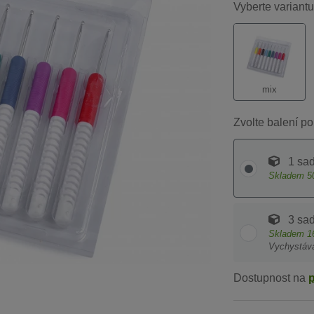
Vyberte variantu
mix
Zvolte balení po
1 sa
Skladem
5
3 sa
Skladem
1
Vychystáv
Dostupnost na