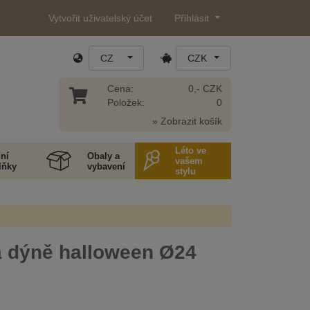
Vytvořit uživatelský účet
Přihlásit
CZ
CZK
Cena:
0,- CZK
Položek:
0
» Zobrazit košík
Léto ve
ní
Obaly a
vašem
lňky
vybavení
stylu
a dýně halloween Ø24