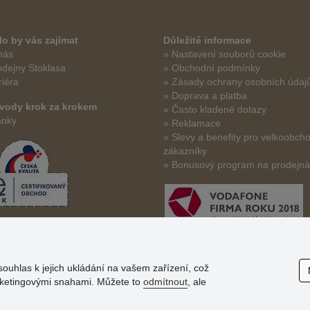
o by vás zajímat
Důležité informace
nás
» Nastavení souborů cookie
odejny Stoklasa
» Obchodní podmínky
riéra
» Zásady ochrany osobních údaj
» Doprava a platba
vody krok za krokem
» Často kladené dotazy
ánky
» Reklamace
» Slevy a benefity pro velkoobch
zákazníky
» Bonusový program na prodejn
souhlas k jejich ukládání na vašem zařízení, což
arketingovými snahami. Můžete to
odmítnout
, ale