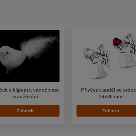
ček s klipem k vánočnímu
Přívěsek anděl se srdc
aranžování
24x36 mm
Zobrazit
Zobrazit