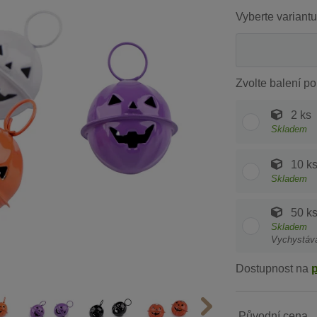
Vyberte variantu
Zvolte balení po
2 ks
Skladem
10 k
Skladem
50 k
Skladem
Vychystáv
Dostupnost na
Původní cena