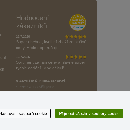
Hodnocení
zákazníků
ů
29.7.2026
Super obchod, kvalitní zboží za slušné
ceny. Vřele doporučuji.
odní
19.7.2026
Sortiment za fajn ceny a hlavně super
rychlé dodání. Moc děkuji!.
ách
» Aktuálně 19084 recenzí
* Recenze neověřujeme
Nastavení souborů cookie
Přijmout všechny soubory cookie