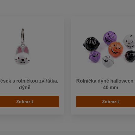
věsek s rolničkou zvířátka,
Rolnička dýně halloween 
dýně
40 mm
Zobrazit
Zobrazit