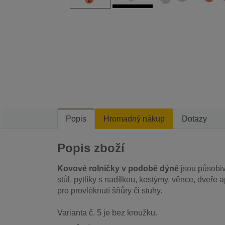
Popis
Hromadný nákup
Dotazy
Popis zboží
Kovové rolničky v podobě dýně
jsou působiv
stůl, pytlíky s nadílkou, kostýmy, věnce, dveře
pro provléknutí šňůry či stuhy.
Varianta č. 5 je bez kroužku.