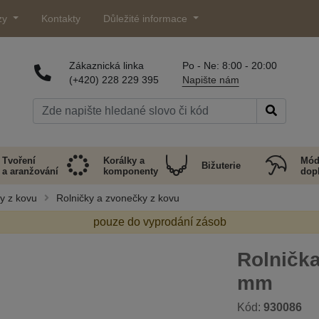
zy
Kontakty
Důležité informace
Zákaznická linka
Po - Ne: 8:00 - 20:00
(+420) 228 229 395
Napište nám
Tvoření
Korálky a
Mód
Bižuterie
a aranžování
komponenty
dop
y z kovu
Rolničky a zvonečky z kovu
pouze do vyprodání zásob
Rolničk
mm
Kód:
930086