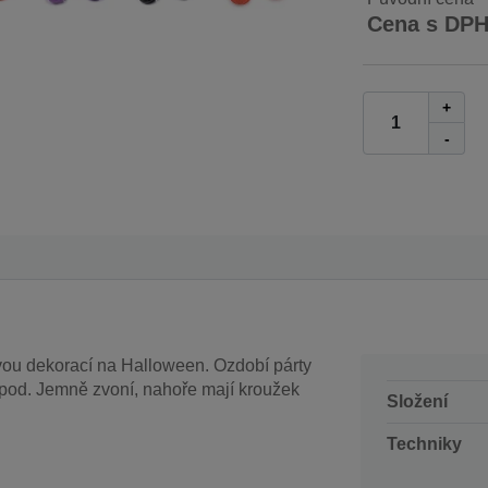
Cena s DP
+
-
ou dekorací na Halloween. Ozdobí párty
 apod. Jemně zvoní, nahoře mají kroužek
Složení
Techniky