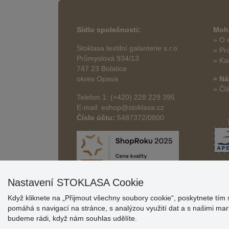
Sídlo společnosti:
Mohl
» O 
Stoklasa textilní galanterie s.r.o.
» Pr
Průmyslová 934/13
» Ka
747 23 Bolatice
okres Opava
» Ná
» Čl
Telefon 1: (+420) 228 229 395
E-mail: eshop@stoklasa.cz
Číslo účtu:
5487372/0800
Nastavení STOKLASA Cookie
Když kliknete na „Přijmout všechny soubory cookie“, poskytnete tím 
pomáhá s navigací na stránce, s analýzou využití dat a s našimi m
budeme rádi, když nám souhlas udělíte.