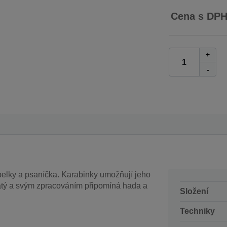
Cena s DP
+
-
belky a psaníčka. Karabinky umožňují jeho
latý a svým zpracováním připomíná hada a
Složení
Techniky