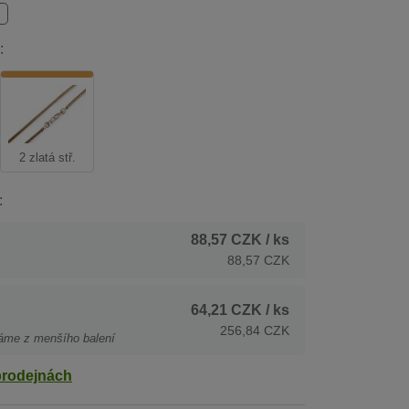
:
2 zlatá stř.
:
88,57 CZK
/ ks
88,57 CZK
64,21 CZK
/ ks
256,84 CZK
áme z menšího balení
prodejnách