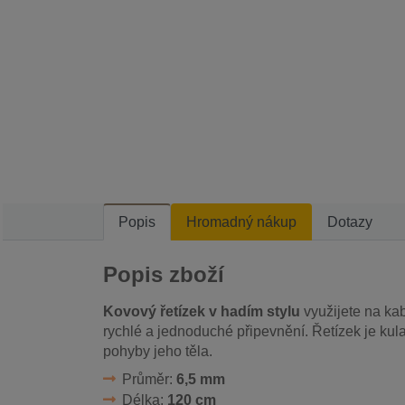
Popis
Hromadný nákup
Dotazy
Popis zboží
Kovový řetízek v hadím stylu
využijete na ka
rychlé a jednoduché připevnění. Řetízek je ku
pohyby jeho těla.
Průměr:
6,5 mm
Délka:
120 cm