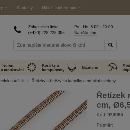
zy
Kontakty
Důležité informace
Zákaznická linka
Po - Ne: 8:00 - 20:00
(+420) 228 229 395
Napište nám
Tvoření
Korálky a
Mód
Bižuterie
a aranžování
komponenty
dop
belek a tašek
Řetízky a řetězy na kabelky a mobilní telefony
Řetízek 
cm, Ø6,
Kód:
930985
Průměr: