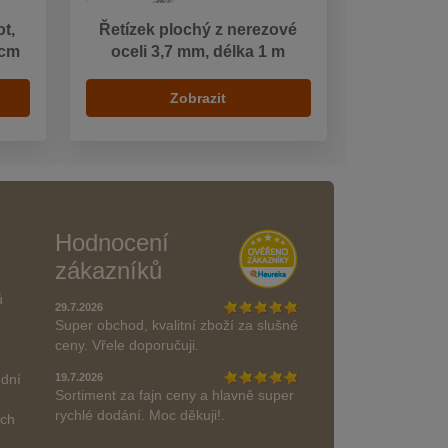
t,
Řetízek plochý z nerezové
 cm
oceli 3,7 mm, délka 1 m
Zobrazit
Hodnocení
zákazníků
ů
29.7.2026
Super obchod, kvalitní zboží za slušné
ceny. Vřele doporučuji.
odní
19.7.2026
Sortiment za fajn ceny a hlavně super
rychlé dodání. Moc děkuji!.
ách