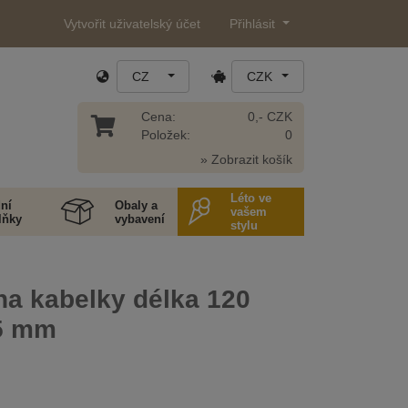
Vytvořit uživatelský účet
Přihlásit
CZ
CZK
Cena:
0,- CZK
Položek:
0
» Zobrazit košík
Léto ve
ní
Obaly a
vašem
lňky
vybavení
stylu
na kabelky délka 120
5 mm