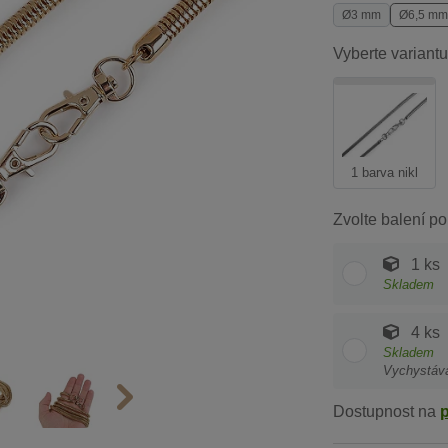
Ø3 mm
Ø6,5 mm
Vyberte variantu
1 barva nikl
Zvolte balení po
1 ks
Skladem
4 ks
Skladem
Vychystáv
Dostupnost na