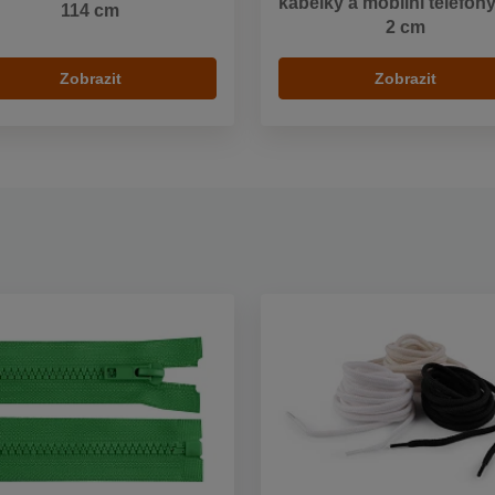
kabelky a mobilní telefony
114 cm
2 cm
Zobrazit
Zobrazit