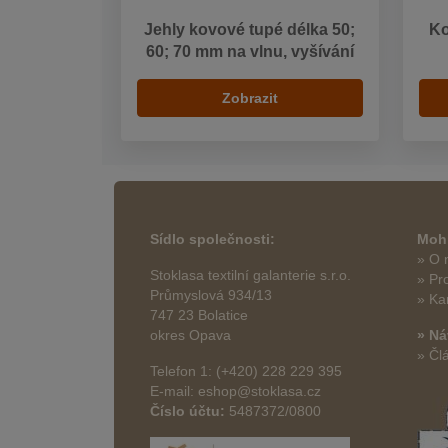
Jehly kovové tupé délka 50;
Ko
60; 70 mm na vlnu, vyšívání
Zobrazit
Sídlo společnosti:
Mohl
» O 
Stoklasa textilní galanterie s.r.o.
» Pr
Průmyslová 934/13
» Ka
747 23 Bolatice
okres Opava
» Ná
» Čl
Telefon 1: (+420) 228 229 395
E-mail: eshop@stoklasa.cz
Číslo účtu:
5487372/0800