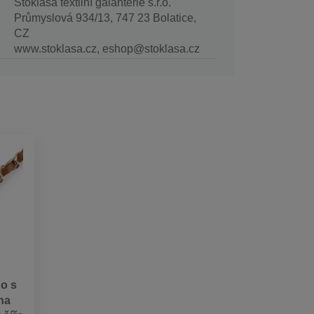
Stoklasa textilní galanterie s.r.o.
Průmyslová 934/13, 747 23 Bolatice,
CZ
www.stoklasa.cz, eshop@stoklasa.cz
o s
na