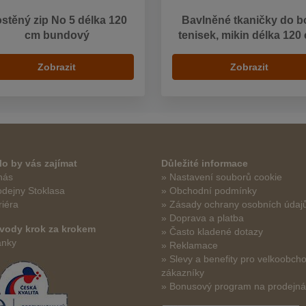
stěný zip No 5 délka 120
Bavlněné tkaničky do bo
cm bundový
tenisek, mikin délka 120
Zobrazit
Zobrazit
o by vás zajímat
Důležité informace
nás
» Nastavení souborů cookie
odejny Stoklasa
» Obchodní podmínky
riéra
» Zásady ochrany osobních údaj
» Doprava a platba
vody krok za krokem
» Často kladené dotazy
ánky
» Reklamace
» Slevy a benefity pro velkoobch
zákazníky
» Bonusový program na prodejn