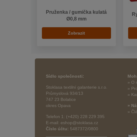
Pruženka / gumička kulatá
Ry
Ø0,8 mm
Zobrazit
Sídlo společnosti:
Mohl
» O 
Stoklasa textilní galanterie s.r.o.
» Pr
Průmyslová 934/13
» Ka
747 23 Bolatice
okres Opava
» Ná
» Čl
Telefon 1: (+420) 228 229 395
E-mail: eshop@stoklasa.cz
Číslo účtu:
5487372/0800