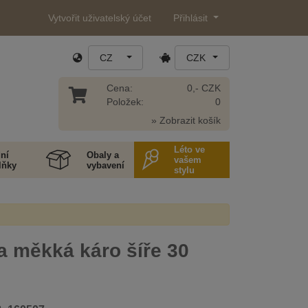
Vytvořit uživatelský účet
Přihlásit
CZ
CZK
Cena:
0,- CZK
Položek:
0
» Zobrazit košík
Léto ve
ní
Obaly a
vašem
lňky
vybavení
stylu
a měkká káro šíře 30