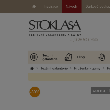
Inspirace
Návody
Dárkové pouka
… již 36 let s Vámi
Textilní
Látky
galanterie
Textilní galanterie
Pruženky - gumy
P
černá -
-30%