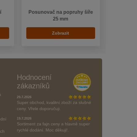
í
Posunovač na popruhy šíře
25 mm
Zobrazit
Hodnocení
zákazníků
ů
29.7.2026
Super obchod, kvalitní zboží za slušné
ceny. Vřele doporučuji.
odní
19.7.2026
Sortiment za fajn ceny a hlavně super
rychlé dodání. Moc děkuji!.
ách