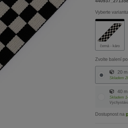
440937_27135
Vyberte variantu
černá - káro
Zvolte balení po
20 m
Skladem
2
40 m
Skladem
1
Vychystáv
Dostupnost na