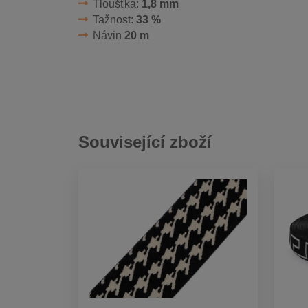
Tloušťka:
1,8 mm
Tažnost:
33 %
Návin
20 m
Související zboží