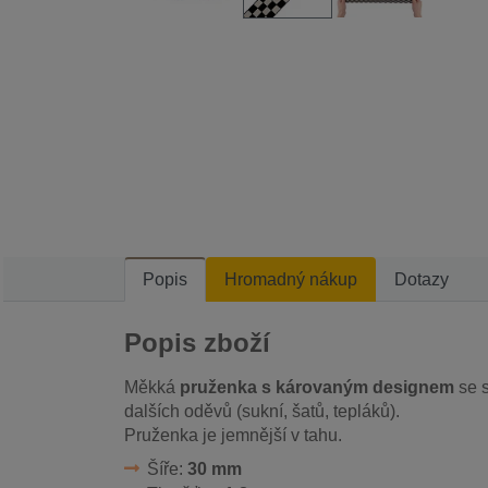
Popis
Hromadný nákup
Dotazy
Popis zboží
Měkká
pruženka s károvaným designem
se s
dalších oděvů (sukní, šatů, tepláků).
Pruženka je jemnější v tahu.
Šíře:
30 mm