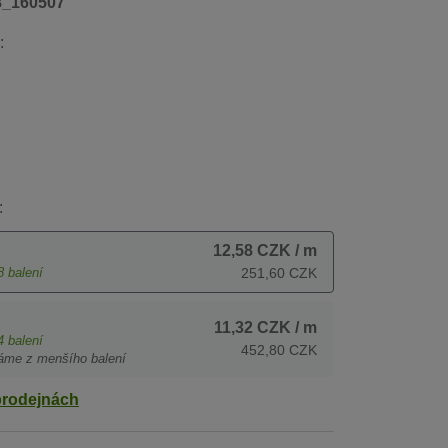
8_160507
:
:
12,58 CZK
/ m
8
balení
251,60 CZK
11,32 CZK
/ m
4
balení
452,80 CZK
áme z menšího balení
prodejnách