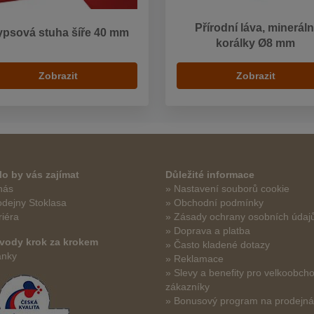
Přírodní láva, mineráln
psová stuha šíře 40 mm
korálky Ø8 mm
Zobrazit
Zobrazit
o by vás zajímat
Důležité informace
nás
» Nastavení souborů cookie
odejny Stoklasa
» Obchodní podmínky
riéra
» Zásady ochrany osobních údaj
» Doprava a platba
vody krok za krokem
» Často kladené dotazy
ánky
» Reklamace
» Slevy a benefity pro velkoobch
zákazníky
» Bonusový program na prodejn