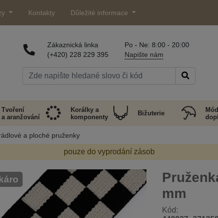
zy
Kontakty
Důležité informace
Zákaznická linka
Po - Ne: 8:00 - 20:00
(+420) 228 229 395
Napište nám
Tvoření
Korálky a
Mód
Bižuterie
a aranžování
komponenty
dop
rádlové a ploché pruženky
pouze do vyprodání zásob
Pruženk
 káro
mm
Kód: