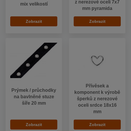
z nerezové oceli 7x7
mix velikostí
mm pyramida
Zobrazit
Zobrazit
Přívěsek a
Prýmek / průchodky
komponent k výrobě
na bavlněné stuze
šperků z nerezové
šíře 20 mm
oceli srdce 18x16
mm
Zobrazit
Zobrazit