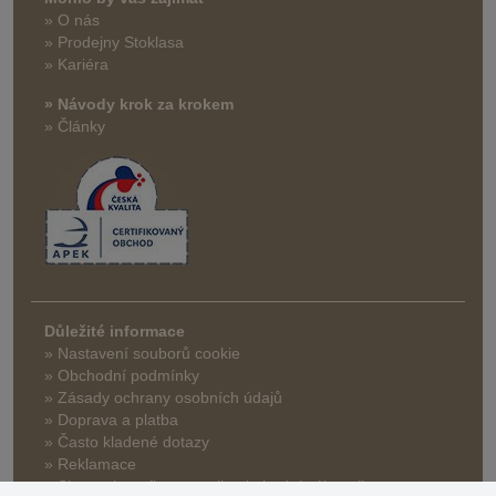
» O nás
» Prodejny Stoklasa
» Kariéra
» Návody krok za krokem
» Články
Důležité informace
» Nastavení souborů cookie
» Obchodní podmínky
» Zásady ochrany osobních údajů
» Doprava a platba
» Často kladené dotazy
» Reklamace
» Slevy a benefity pro velkoobchodní zákazníky