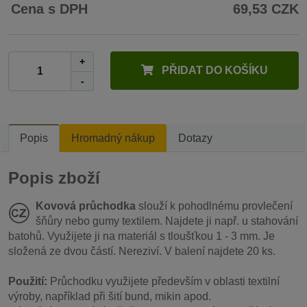
Cena s DPH
69,53 CZK
+
PŘIDAT DO KOŠÍKU
-
Popis
Hromadný nákup
Dotazy
Popis zboží
Kovová průchodka
slouží k pohodlnému provlečení
šňůry nebo gumy textilem. Najdete ji např. u stahování
batohů. Využijete ji na materiál s tloušťkou 1 - 3 mm. Je
složená ze dvou částí. Nereziví. V balení najdete 20 ks.
Použití:
Průchodku využijete především v oblasti textilní
výroby, například při šití bund, mikin apod.