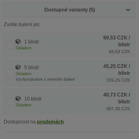
Dostupné varianty (5)
Zvolte balení po:
69,53 CZK
/
1 blistr
blistr
Skladem
69,53 CZK
45,25 CZK
/
5 blistr
blistr
Skladem
Vychystáváme z menšího balení
226,25 CZK
40,73 CZK
/
10 blistr
blistr
Skladem
407,30 CZK
Dostupnost na
prodejnách