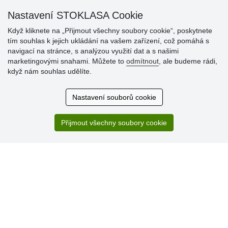
» Bonusový program na prodejnách
Nastavení STOKLASA Cookie
Když kliknete na „Přijmout všechny soubory cookie“, poskytnete
tím souhlas k jejich ukládání na vašem zařízení, což pomáhá s
navigací na stránce, s analýzou využití dat a s našimi
marketingovými snahami. Můžete to
odmítnout
, ale budeme rádi,
když nám souhlas udělíte.
Hodnocení
zákazníků
Nastavení souborů cookie
29.7.2026
Super obchod, kvalitní zboží za slušné ceny. Vřele
Přijmout všechny soubory cookie
doporučuji.
19.7.2026
Sortiment za fajn ceny a hlavně super rychlé dodání. Moc
děkuji!.
» Aktuálně 19084 recenzí
* Recenze neověřujeme