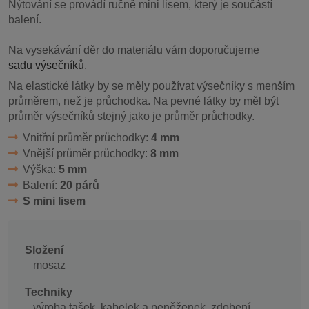
Nýtování se provádí ručně mini lisem, který je součástí
balení.
Na vysekávání děr do materiálu vám doporučujeme
sadu výsečníků
.
Na elastické látky by se měly používat výsečníky s menším
průměrem, než je průchodka. Na pevné látky by měl být
průměr výsečníků stejný jako je průměr průchodky.
Vnitřní průměr průchodky:
4 mm
Vnější průměr průchodky:
8 mm
Výška:
5 mm
Balení:
20 párů
S mini lisem
Složení
mosaz
Techniky
výroba tašek, kabelek a peněženek, zdobení