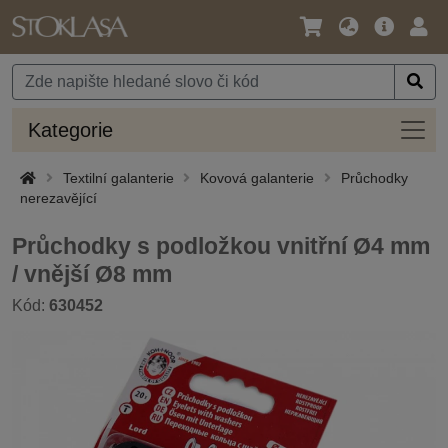
Jazyk
Hlavní
Přihl
/
nabídka
Měna
Kateg
Kategorie
Textilní galanterie
Kovová galanterie
Průchodky
nerezavějící
Průchodky s podložkou vnitřní Ø4 mm
/ vnější Ø8 mm
Kód:
630452