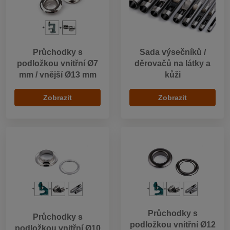
Průchodky s
Sada výsečníků /
podložkou vnitřní Ø7
děrovačů na látky a
mm / vnější Ø13 mm
kůži
Zobrazit
Zobrazit
Průchodky s
Průchodky s
podložkou vnitřní Ø12
podložkou vnitřní Ø10