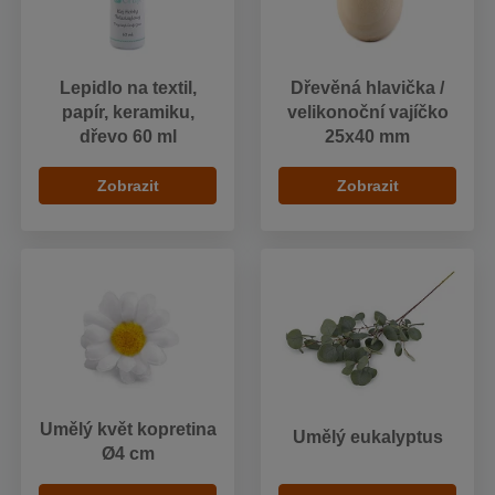
Lepidlo na textil,
Dřevěná hlavička /
papír, keramiku,
velikonoční vajíčko
dřevo 60 ml
25x40 mm
Zobrazit
Zobrazit
Umělý květ kopretina
Umělý eukalyptus
Ø4 cm