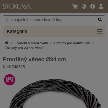
Jazyk
Hlavní
Přihl
/
nabídka
Měna
Kateg
Kategorie
Tvoření a aranžování
Potřeby pro aranžování
Základy pro výrobu věnců
Proutěný věnec Ø34 cm
Kód:
740525