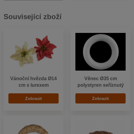
Související zboží
Vánoční hvězda Ø14
Věnec Ø35 cm
cm s lurexem
polystyren seříznutý
Zobrazit
Zobrazit