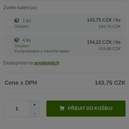
Zvolte balení po:
143,75 CZK
/ ks
1 ks
Skladem
143,75 CZK
4 ks
104,22 CZK
/ ks
Skladem
416,88 CZK
Vychystáváme z menšího balení
Dostupnost na
prodejnách
Cena s DPH
143,75 CZK
+
PŘIDAT DO KOŠÍKU
-