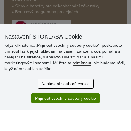
» Slevy a benefity pro velkoobchodní zákazníky
» Bonusový program na prodejnách
Nastavení STOKLASA Cookie
Když kliknete na „Přijmout všechny soubory cookie“, poskytnete
tím souhlas k jejich ukládání na vašem zařízení, což pomáhá s
Hodnocení
navigací na stránce, s analýzou využití dat a s našimi
zákazníků
marketingovými snahami. Můžete to
odmítnout
, ale budeme rádi,
když nám souhlas udělíte.
29.7.2026
Super obchod, kvalitní zboží za slušné ceny. Vřele
Nastavení souborů cookie
doporučuji.
19.7.2026
Přijmout všechny soubory cookie
Sortiment za fajn ceny a hlavně super rychlé dodání. Moc
děkuji!.
» Aktuálně 19084 recenzí
* Recenze neověřujeme