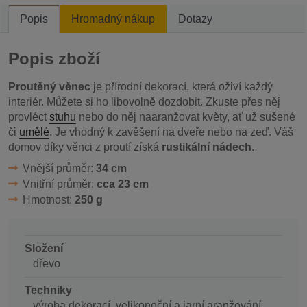
Popis
Hromadný nákup
Dotazy
Popis zboží
Proutěný věnec
je přírodní dekorací, která oživí každý
interiér. Můžete si ho libovolně dozdobit. Zkuste přes něj
provléct
stuhu
nebo do něj naaranžovat květy, ať už sušené
či
umělé
. Je vhodný k zavěšení na dveře nebo na zeď. Váš
domov díky věnci z proutí získá
rustikální nádech
.
Vnější průměr:
34 cm
Vnitřní průměr:
cca 23 cm
Hmotnost:
250 g
Složení
dřevo
Techniky
výroba dekorací, velikonoční a jarní aranžování,