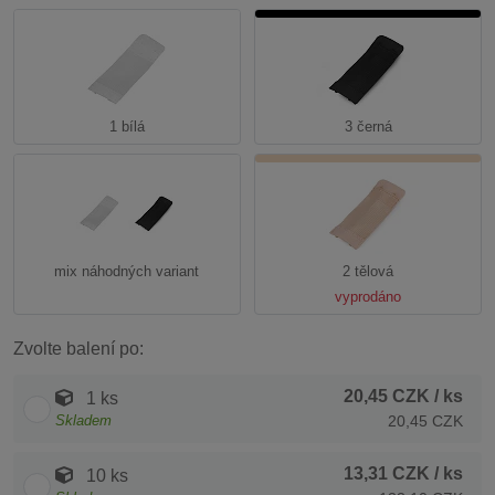
1 bílá
3 černá
mix náhodných variant
2 tělová
vyprodáno
Zvolte balení po:
20,45 CZK
/ ks
1 ks
Skladem
20,45 CZK
13,31 CZK
/ ks
10 ks