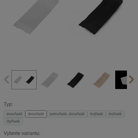
Typ:
dvouřadé
dvouřadé
jednořadé, dvouřadé
trojřadé
trojřadé
čtyřřadé
Vyberte variantu: