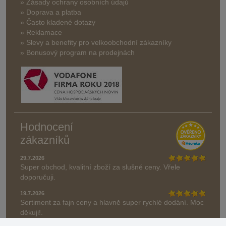
» Zásady ochrany osobních údajů
» Doprava a platba
» Často kladené dotazy
» Reklamace
» Slevy a benefity pro velkoobchodní zákazníky
» Bonusový program na prodejnách
Hodnocení
zákazníků
29.7.2026
Super obchod, kvalitní zboží za slušné ceny. Vřele
doporučuji.
19.7.2026
Sortiment za fajn ceny a hlavně super rychlé dodání. Moc
děkuji!.