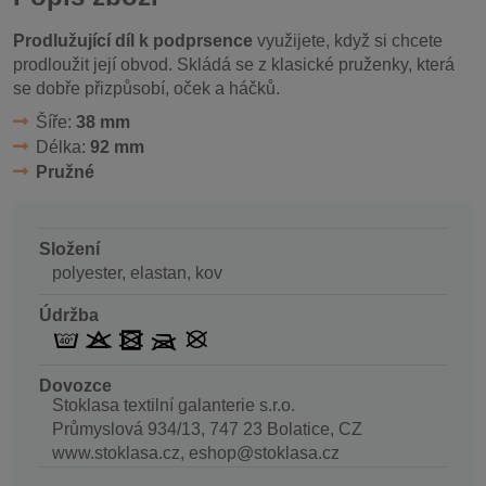
Prodlužující díl k podprsence
využijete, když si chcete
prodloužit její obvod. Skládá se z klasické pruženky, která
se dobře přizpůsobí, oček a háčků.
Šíře:
38 mm
Délka:
92 mm
Pružné
Složení
polyester, elastan, kov
Údržba
Dovozce
Stoklasa textilní galanterie s.r.o.
Průmyslová 934/13, 747 23 Bolatice, CZ
www.stoklasa.cz, eshop@stoklasa.cz