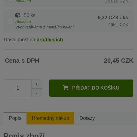
Skladem
133,10 CZK
50 ks
9,32 CZK
/ ks
Skladem
466,- CZK
Vychystáváme z menšího balení
Dostupnost na
prodejnách
Cena s DPH
20,45 CZK
+
PŘIDAT DO KOŠÍKU
-
Popis
Hromadný nákup
Dotazy
Popis zboží