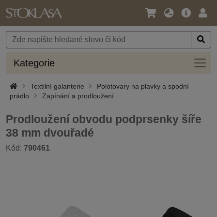
Jazyk
Hlavní
Přihl
/
nabídka
Měna
Kateg
Kategorie
Textilní galanterie
Polotovary na plavky a spodní
prádlo
Zapínání a prodloužení
Prodloužení obvodu podprsenky šíře
38 mm dvouřadé
Kód:
790461