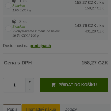
1 ks
158,27 CZK
/ ks
Skladem
158,27 CZK
1.06 CZK / g
3 ks
143,76 CZK
/ ks
Skladem
Vychystáváme z menšího balení
431,28 CZK
95.84 CZK / 100 g
Dostupnost na
prodejnách
Cena s DPH
158,27 CZK
+
PŘIDAT DO KOŠÍKU
-
Popis
Hromadný nákup
Dotazy