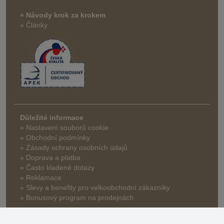
» Návody krok za krokem
» Články
Důležité informace
» Nastavení souborů cookie
» Obchodní podmínky
» Zásady ochrany osobních údajů
» Doprava a platba
» Často kladené dotazy
» Reklamace
» Slevy a benefity pro velkoobchodní zákazníky
» Bonusový program na prodejnách