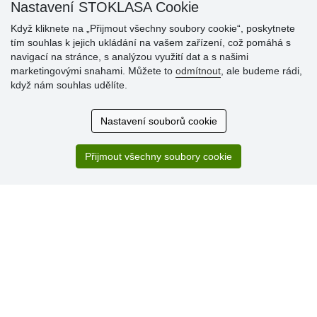
Nastavení STOKLASA Cookie
Když kliknete na „Přijmout všechny soubory cookie“, poskytnete
tím souhlas k jejich ukládání na vašem zařízení, což pomáhá s
navigací na stránce, s analýzou využití dat a s našimi
Hodnocení
marketingovými snahami. Můžete to
odmítnout
, ale budeme rádi,
zákazníků
když nám souhlas udělíte.
29.7.2026
Nastavení souborů cookie
Super obchod, kvalitní zboží za slušné ceny. Vřele
doporučuji.
Přijmout všechny soubory cookie
19.7.2026
Sortiment za fajn ceny a hlavně super rychlé dodání. Moc
děkuji!.
» Aktuálně 19084 recenzí
* Recenze neověřujeme