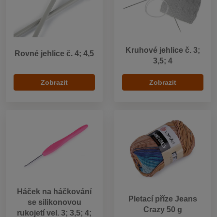
Kruhové jehlice č. 3;
Rovné jehlice č. 4; 4,5
3,5; 4
Zobrazit
Zobrazit
Háček na háčkování
Pletací příze Jeans
se silikonovou
Crazy 50 g
rukojetí vel. 3; 3,5; 4;