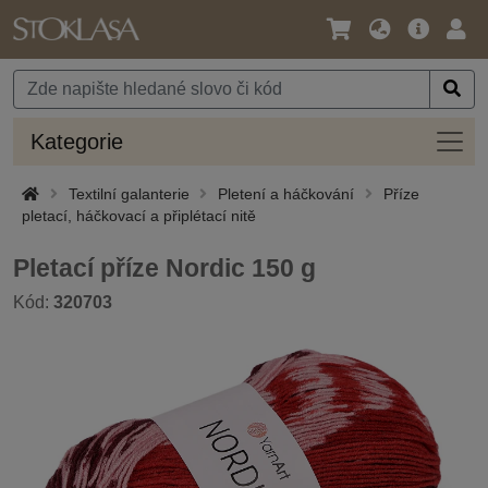
Jazyk
Hlavní
Přihl
/
nabídka
Měna
Kateg
Kategorie
Textilní galanterie
Pletení a háčkování
Příze
pletací, háčkovací a připlétací nitě
Pletací příze Nordic 150 g
Kód:
320703