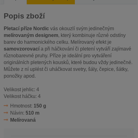
Popis zboží
Pletací příze Nordic
vás okouzlí svým jedinečným
melírovaným designem
, který kombinuje různé odstíny
barev do harmonického celku. Melírovaný efekt je
samovzorovací
a při háčkování či pletení vytváří zajímavé
různobarevné pruhy. Příze je ideální pro vytváření
originálních pletených kousků, které budou vždy jedinečné.
Můžete z ní uplést či uháčkovat svetry, šály, čepice, šátky,
ponožky apod.
Velikost jehlic: 4
Velikost háčku: 4
Hmotnost:
150 g
Návin:
510 m
Melírovaná