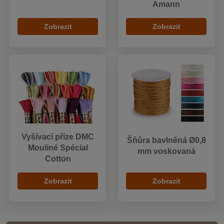
Amann
Zobrazit
Zobrazit
Vyšívací příze DMC
Šňůra bavlněná Ø0,8
Mouliné Spécial
mm voskovaná
Cotton
Zobrazit
Zobrazit