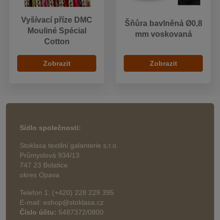
Vyšívací příze DMC
Šňůra bavlněná Ø0,8
Mouliné Spécial
mm voskovaná
Cotton
Zobrazit
Zobrazit
Sídlo společnosti:
Stoklasa textilní galanterie s.r.o.
Průmyslová 934/13
747 23 Bolatice
okres Opava
Telefon 1: (+420) 228 229 395
E-mail: eshop@stoklasa.cz
Číslo účtu:
5487372/0800