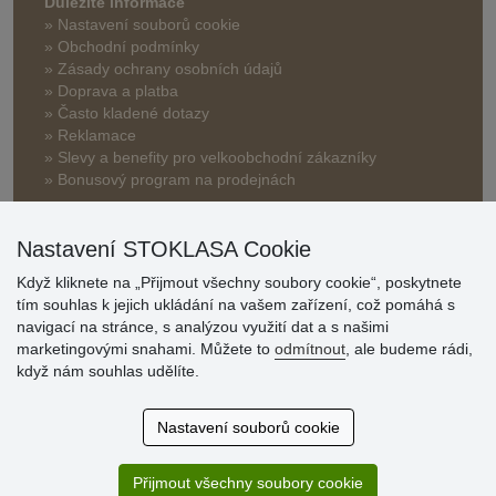
Důležité informace
» Nastavení souborů cookie
» Obchodní podmínky
» Zásady ochrany osobních údajů
» Doprava a platba
» Často kladené dotazy
» Reklamace
» Slevy a benefity pro velkoobchodní zákazníky
» Bonusový program na prodejnách
Nastavení STOKLASA Cookie
Když kliknete na „Přijmout všechny soubory cookie“, poskytnete
tím souhlas k jejich ukládání na vašem zařízení, což pomáhá s
navigací na stránce, s analýzou využití dat a s našimi
Hodnocení
marketingovými snahami. Můžete to
odmítnout
, ale budeme rádi,
zákazníků
když nám souhlas udělíte.
29.7.2026
Nastavení souborů cookie
Super obchod, kvalitní zboží za slušné ceny. Vřele
doporučuji.
Přijmout všechny soubory cookie
19.7.2026