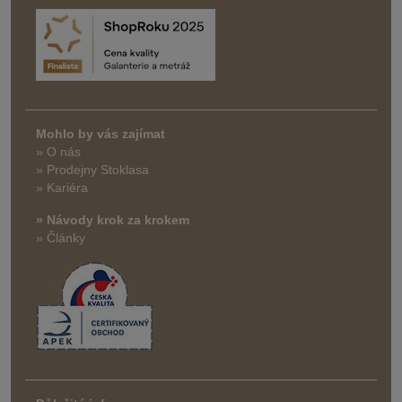
Mohlo by vás zajímat
» O nás
» Prodejny Stoklasa
» Kariéra
» Návody krok za krokem
» Články