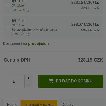
1 ks
328,15 CZK
/ ks
Skladem
328,15 CZK
1.31 CZK / g
2 ks
298,07 CZK
/ ks
Skladem
Vychystáváme z menšího balení
596,14 CZK
1.19 CZK / g
Dostupnost na
prodejnách
Cena s DPH
328,15 CZK
+
PŘIDAT DO KOŠÍKU
-
Popis
Hromadný nákup
Dotazy