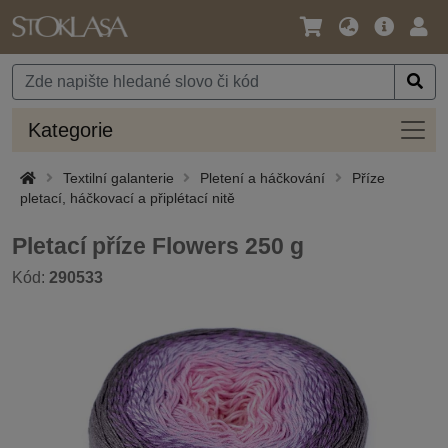
Jazyk
Hlavní
Přihl
/
nabídka
Měna
Kateg
Kategorie
Textilní galanterie
Pletení a háčkování
Příze
pletací, háčkovací a připlétací nitě
Pletací příze Flowers 250 g
Kód:
290533