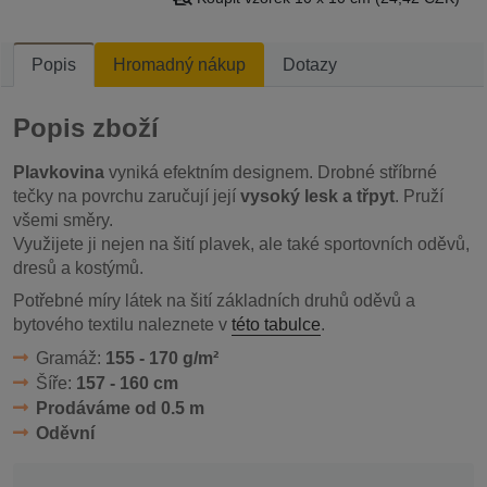
Popis
Hromadný nákup
Dotazy
Popis zboží
Plavkovina
vyniká efektním designem. Drobné stříbrné
tečky na povrchu zaručují její
vysoký lesk a třpyt
. Pruží
všemi směry.
Využijete ji nejen na šití plavek, ale také sportovních oděvů,
dresů a kostýmů.
Potřebné míry látek na šití základních druhů oděvů a
bytového textilu naleznete v
této tabulce
.
Gramáž:
155 - 170 g/m²
Šíře:
157 - 160 cm
Prodáváme od 0.5 m
Oděvní