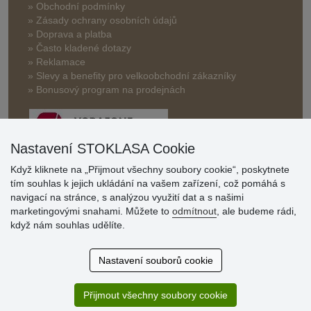
» Obchodní podmínky
» Zásady ochrany osobních údajů
» Doprava a platba
» Často kladené dotazy
» Reklamace
» Slevy a benefity pro velkoobchodní zákazníky
» Bonusový program na prodejnách
Nastavení STOKLASA Cookie
Když kliknete na „Přijmout všechny soubory cookie“, poskytnete
tím souhlas k jejich ukládání na vašem zařízení, což pomáhá s
Hodnocení
navigací na stránce, s analýzou využití dat a s našimi
zákazníků
marketingovými snahami. Můžete to
odmítnout
, ale budeme rádi,
když nám souhlas udělíte.
29.7.2026
Super obchod, kvalitní zboží za slušné ceny. Vřele
Nastavení souborů cookie
doporučuji.
19.7.2026
Přijmout všechny soubory cookie
Sortiment za fajn ceny a hlavně super rychlé dodání. Moc
děkuji!.