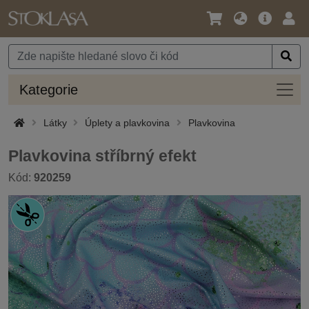
Jazyk
Hlavní
Přihl
/
nabídka
Měna
Kateg
Kategorie
Látky
Úplety a plavkovina
Plavkovina
Plavkovina stříbrný efekt
Kód:
920259