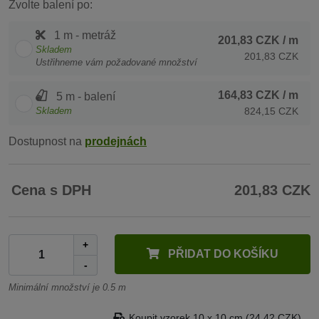
Zvolte balení po:
1 m - metráž
201,83 CZK
/ m
Skladem
201,83 CZK
Ustřihneme vám požadované množství
164,83 CZK
/ m
5 m - balení
Skladem
824,15 CZK
Dostupnost na
prodejnách
Cena s DPH
201,83 CZK
+
PŘIDAT DO KOŠÍKU
-
Minimální množství je 0.5 m
Koupit vzorek 10 x 10 cm (24,42 CZK)